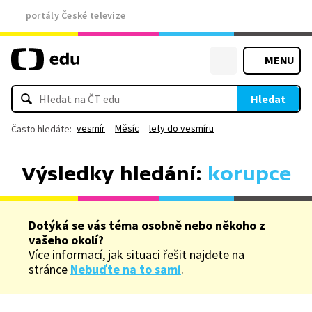
portály České televize
MENU
Hledat
vesmír
Měsíc
lety do vesmíru
Často hledáte:
Výsledky hledání:
korupce
Dotýká se vás téma osobně nebo někoho z
vašeho okolí?
Více informací, jak situaci řešit najdete na
stránce
Nebuďte na to sami
.