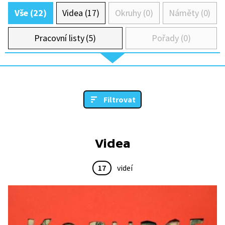
Vše (22)
Videa (17)
Okruhy (0)
Náměty (0)
Pracovní listy (5)
Pořady (0)
Filtrovat
Videa
17
videí