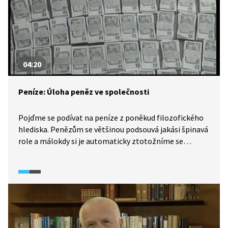
Poslechněte si některé autentické zkušenosti.
04:20
Peníze: Úloha peněz ve společnosti
Pojďme se podívat na peníze z poněkud filozofického
hlediska. Penězům se většinou podsouvá jakási špinavá
role a málokdy si je automaticky ztotožníme se
ctností. Často kazí charakter a mít peněz málo bývá
stejně špatné jako mít jich příliš. Kromě jejich základní
funkce coby platidla slouží peníze v moderní
společnosti také jako prostředek k prosazování
a distribuci moci. Majetnější se rovná mocnější. Jenže
to vede k hrozným věcem. Ale aby společnost mohla
zdravě fungovat, musí vždy zůstat něco, co za peníze