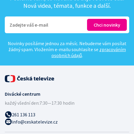
Nová videa, témata, funkce a další.
Novinky posíláme jednou za měsíc. Nebudeme vám posílat
žádný spam. Vložením e-mailu souhlasíte se
zpracováním
osobních údajů
.