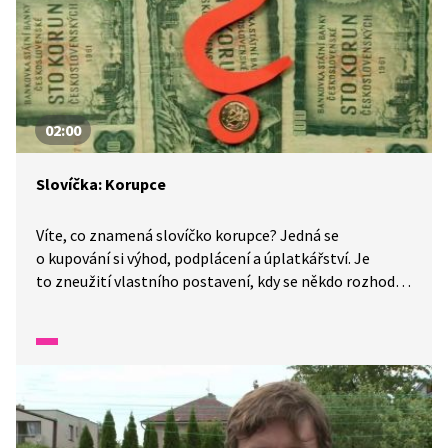
02:00
Slovíčka: Korupce
Víte, co znamená slovíčko korupce? Jedná se
o kupování si výhod, podplácení a úplatkářství. Je
to zneužití vlastního postavení, kdy se někdo rozhodne
podle toho, že za to něco dostane pro sebe. Ten kdo
úplatek dá, i ten kdo ho přijme, páchá trestný čin.