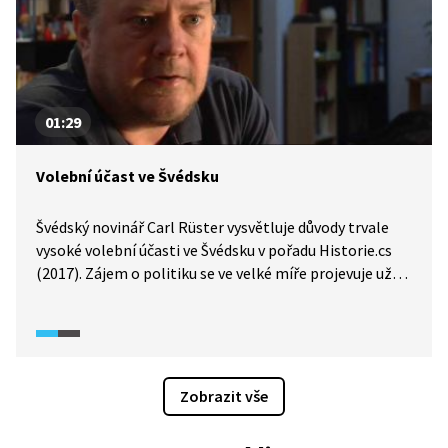
01:29
Volební účast ve Švédsku
Švédský novinář Carl Rüster vysvětluje důvody trvale
vysoké volební účasti ve Švédsku v pořadu Historie.cs
(2017). Zájem o politiku se ve velké míře projevuje už
u mládeže a naprostá většina švédského obyvatelstva
cítí jako svou občanskou povinnost přijít k volbám. Je
to ostatně jediná možnost, jak lidé mohou ovlivnit
dění ve své zemi.
Zobrazit vše