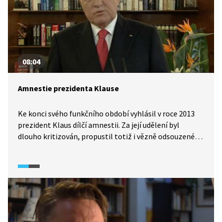
koupit nelze. To je základem moderního státu
a zároveň jádrem problému korupce.
08:04
Amnestie prezidenta Klause
Ke konci svého funkčního období vyhlásil v roce 2013
prezident Klaus dílčí amnestii. Za její udělení byl
dlouho kritizován, propustil totiž i vězně odsouzené
za hospodářské a korupční trestné činy. Někteří
senátoři dokonce požadovali, aby byl Václav Klaus
obviněn z vlastizrady.