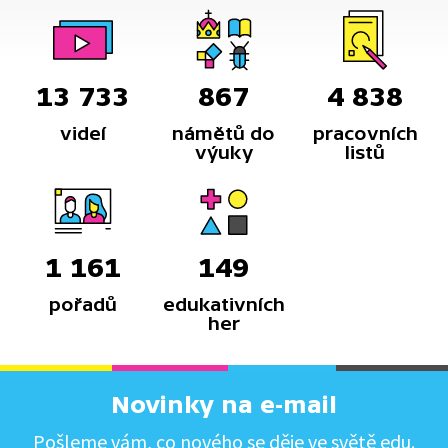
13 733
867
4 838
videí
námětů do
pracovních
výuky
listů
1 161
149
pořadů
edukativních
her
Novinky na e-mail
Pošleme vám, co nového se děje ve světě edu.