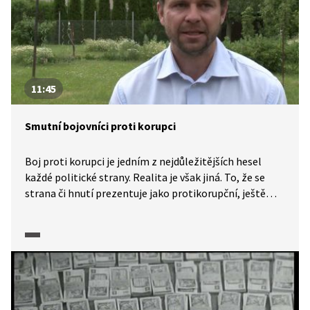
11:45
Smutní bojovníci proti korupci
Boj proti korupci je jedním z nejdůležitějších hesel
každé politické strany. Realita je však jiná. To, že se
strana či hnutí prezentuje jako protikorupční, ještě
neznamená, že se na korumpování nepodílí. V české
společnosti navíc přetrvává absurdní názor, že lidé,
kteří upozorní na nepravosti druhých, jsou vlastně
udavači a udavačství je zavrženíhodné. Najdou se
naštěstí jedinci, kteří se nebojí na podvody veřejně
poukázat. Jak ale jejich hrdinství často dopadá, bývá
smutné: psychický nátlak, výhrůžky, výpověď z práce.