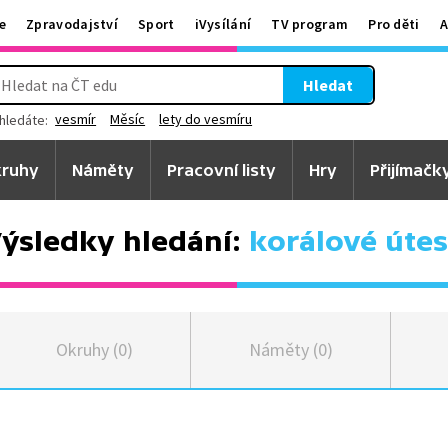
e
Zpravodajství
Sport
iVysílání
TV program
Pro děti
A
Hledat
vesmír
Měsíc
lety do vesmíru
hledáte:
ruhy
Náměty
Pracovní listy
Hry
Přijímačk
ýsledky hledání:
korálové úte
Okruhy (0)
Náměty (0)