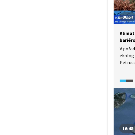
06:57
Klimat
bariér
V pořad
ekolog
Petruse
Velkého
největš
na svět
zhruba 
nejrych
v posle
příčino
mořské
klimat
16:48