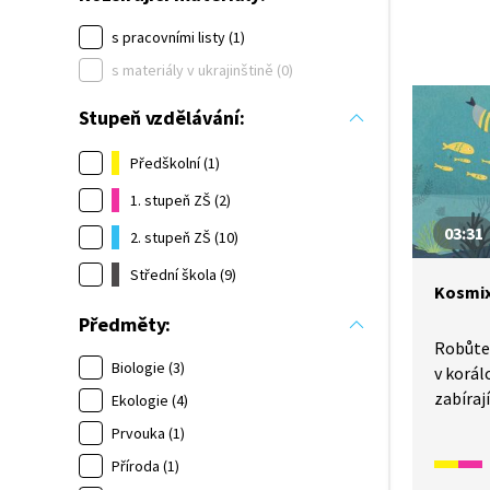
s pracovními listy (1)
s materiály v ukrajinštině (0)
Stupeň vzdělávání:
Předškolní (1)
1. stupeň ZŠ (2)
03:31
2. stupeň ZŠ (10)
Střední škola (9)
Kosmix
Předměty:
Robůte
Biologie (3)
v korál
zabíraj
Ekologie (4)
moří, o
Prvouka (1)
mořskéh
Příroda (1)
důležit