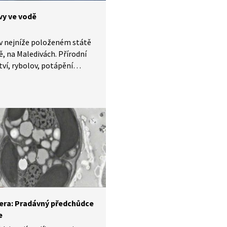
vy ve vodě
 v nejníže položeném státě
ě, na Maledivách. Přírodní
ví, rybolov, potápění
vé útesy lákají turisty.
ová destinace má ale také
y se stále se zvyšující
u moře v důsledku
ího oteplování. Jak
ní řeší?
ra: Pradávný předchůdce
e