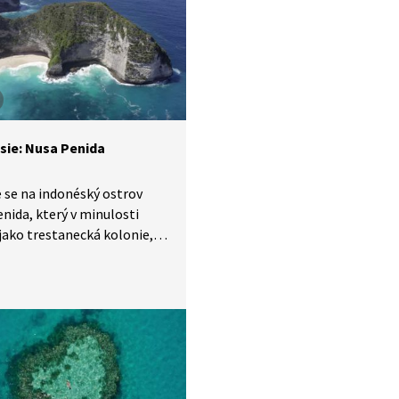
sie: Nusa Penida
se na indonéský ostrov
nida, který v minulosti
 jako trestanecká kolonie,
 kvůli okolním mořským
m není snadné ostrov
. Uvidíme místní krásné
korály, život pod mořskou
ou nebo podzemní
tický chrám. Na ostrově je
 česká pekárna.