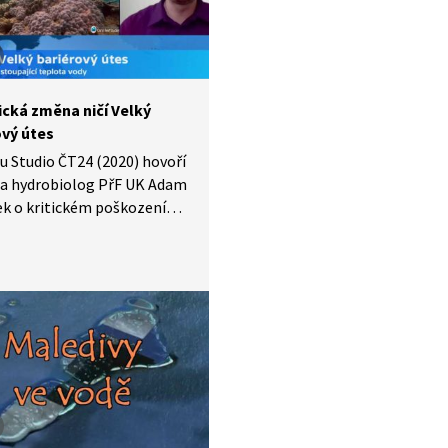
ická změna ničí Velký
ový útes
u Studio ČT24 (2020) hovoří
 a hydrobiolog PřF UK Adam
k o kritickém poškození
 bariérového útesu,
ího korálového útesu
ě. Od roku 1995 ubyla
polovina korálů, přičemž
lejší úbytek nastal
dních 10 letech. Hlavní
u je stoupající teplota
 vody způsobená
ickou změnou.