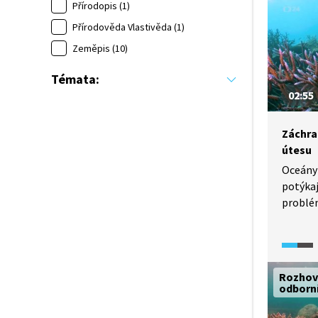
nebo ži
Přírodopis (1)
dozvíte
Přírodověda Vlastivěda (1)
Zeměpis (10)
Témata:
02:55
Záchra
útesu
Oceány 
potýkaj
problém
z podmo
austral
Report
(2018) 
Rozhov
austral
odborn
záchran
miliard