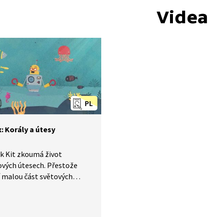
Videa
PL
: Korály a útesy
k Kit zkoumá život
ových útesech. Přestože
í malou část světových
bsahují značnou část
o života. Proč jsou tak
é? Jestli je korál rostlina