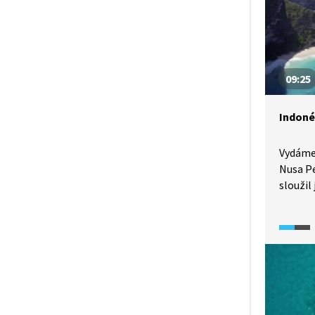
09:25
Indoné
Vydáme 
Nusa Pe
sloužil
jelikož
proudů
opustit
pláže, 
hladin
hinduis
i jedna