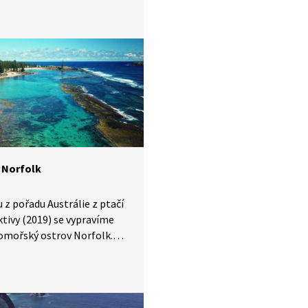
y nebyla tato země
kou kolonií. Na území
bné rozloze jako Morava
e rozmanitou přírodu.
 na pobřeží se vyskytuje
ý útes (druhý největší
ě), vnitrozemí pokrývá
ý deštný les se zachovalými
ivilizace Mayů.
 Norfolk
u z pořadu Austrálie z ptačí
tivy (2019) se vypravíme
omořský ostrov Norfolk.
 se o jeho pestré historii,
umáme zdejší přírodu
me i některé tradice
h obyvatel.