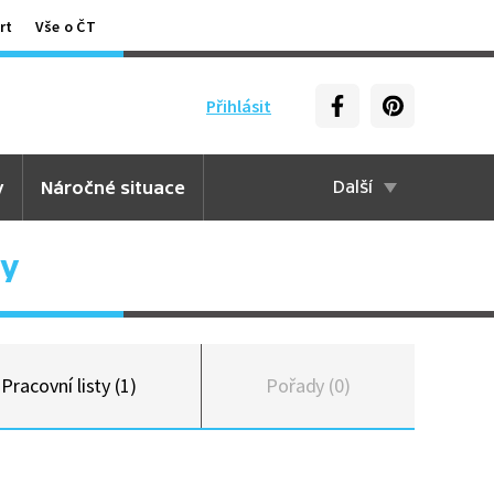
rt
Vše o ČT
Přihlásit
y
Náročné situace
Další
sy
Pracovní listy (1)
Pořady (0)