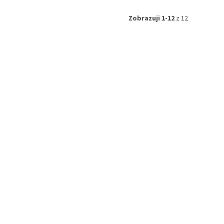
Zobrazuji 1-12
z 12