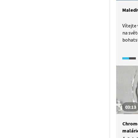
Maledi
Vítejte
na svět
bohatst
a korálo
Pohádk
problém
hladino
globáln
to míst
03:13
Chrome
malári