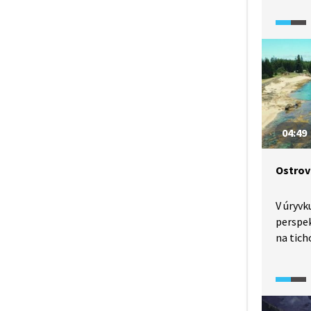
Amerik
španěls
o podo
najdem
Zatímco
korálov
na svět
tropick
04:49
prvky c
Ostrov
V úryvk
perspek
na tich
Dozvíme
prozko
a pozná
místníc