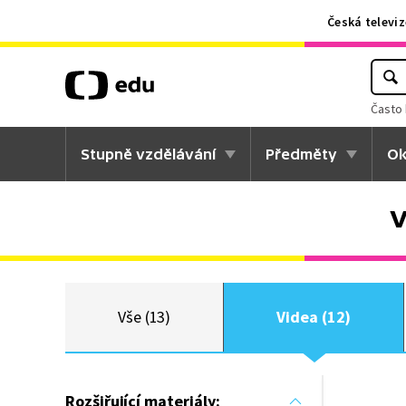
Česká televiz
Často 
Stupně vzdělávání
Předměty
Ok
V
Vše (13)
Videa (12)
Rozšiřující materiály: