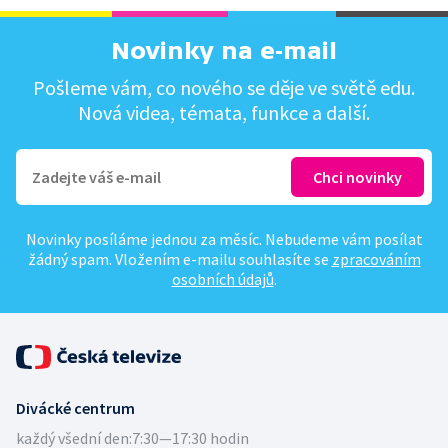
Novinky na e-mail
Pošleme vám, co nového se děje ve světě edu.
Nová videa, témata, funkce a další.
Novinky posíláme jednou za měsíc. Nebudeme vám posílat
žádný spam. Vložením e-mailu souhlasíte se
zpracováním
osobních údajů
.