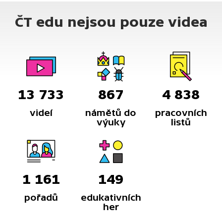
ČT edu nejsou pouze videa
13 733
867
4 838
videí
námětů do
pracovních
výuky
listů
1 161
149
pořadů
edukativních
her