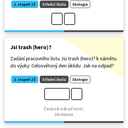
2. stupeň ZŠ
Střední škola
Ekologie
Jsi trash (hero)?
Zadání pracovního listu Jsi trash (hero)? k námětu
do výuky: Celosvětový den úklidu: Jak na odpad?
2. stupeň ZŠ
Střední škola
Ekologie
Časová náročnost:
30 minut