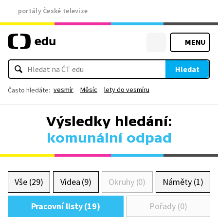
portály České televize
MENU
Hledat
vesmír
Měsíc
lety do vesmíru
Často hledáte:
Výsledky hledání:
komunální odpad
Vše (29)
Videa (9)
Okruhy (0)
Náměty (1)
Pracovní listy (19)
Pořady (0)