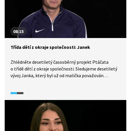
08:15
Třída dětí z okraje společnosti: Janek
Zhlédněte desetiletý časosběrný projekt Ptáčata
o třídě dětí z okraje společnosti. Sledujeme desetiletý
vývoj Janka, který byl už od malička považován
za mimořádně nadaného sportovce. Jak se Janek
popral s dospíváním a jak se mu dařilo ve sportu
i v osobním životě dál?