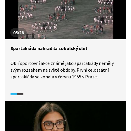
05:26
Spartakiáda nahradila sokolský slet
Obří sportovní akce známé jako spartakiády neměly
svým rozsahem na světě obdoby. První celostátní
spartakiáda se konala v červnu 1955 v Praze
na strahovském stadionu. Masové vystoupení bylo
režimním politickým rituálem, který svým provedením
navazoval na dřívější sokolské slety. Poslední, XI.
všesokolský slet se konal v létě 1948. Stejně jako
sokolské slety, vyjadřovaly i spartakiády podřízení
jednotlivce kolektivu. Jednotný pohyb cvičenců
ukazoval národ jako jediné tělo s jedinou vůlí a s
jediným cílem. Spartakiádní sestavy znázorňovaly