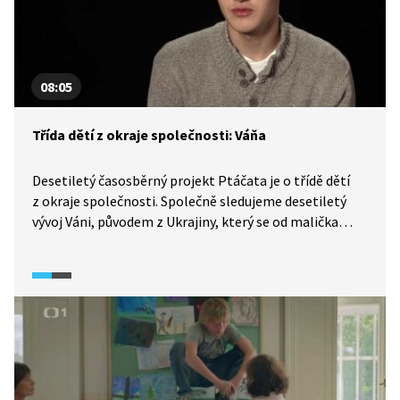
08:05
Třída dětí z okraje společnosti: Váňa
Desetiletý časosběrný projekt Ptáčata je o třídě dětí
z okraje společnosti. Společně sledujeme desetiletý
vývoj Váni, původem z Ukrajiny, který se od malička
věnoval gymnastice. Měl štěstí, že na tréninky mohl
chodit se svým starším bratrem Edou. Váňa patřil mezi
cílevědomé děti a byl na sebe vždy přísný. A fungoval
také jako vzor pro mnohé spolužáky, na rozdíl
od kterých nemluvil ještě v první třídě česky. Spolužáci
si jej zvolili za předsedu třídy. Zůstal ale Váňa ve třídě
Ptáčat i na druhém stupni?