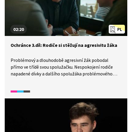
02:20
PL
Ochránce 3.díl: Rodiče si stěžují na agresivitu žáka
Problémový a dlouhodobě agresivní žák pobodal
přímo ve třídě svou spolužačku. Nespokojení rodiče
napadené dívky a dalšího spolužáka problémového
chlapce vyhledávají pomoc školského ombudsmana.