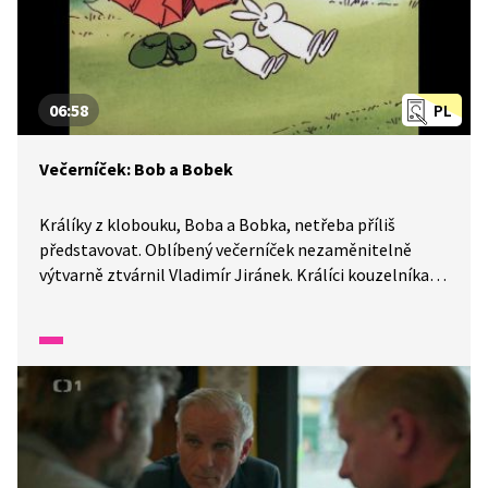
06:58
PL
Večerníček: Bob a Bobek
Králíky z klobouku, Boba a Bobka, netřeba příliš
představovat. Oblíbený večerníček nezaměnitelně
výtvarně ztvárnil Vladimír Jiránek. Králíci kouzelníka
Pokustóna zažívají mnohá dobrodružství doma
i po celém světě a to díky svému klobouku. Jaká další
tajemství klobouk skrývá?