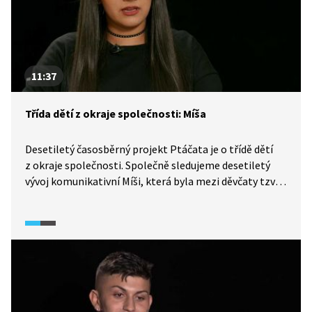
společnost jako dokonale fungující stroj.
11:37
Třída dětí z okraje společnosti: Míša
Desetiletý časosběrný projekt Ptáčata je o třídě dětí
z okraje společnosti. Společně sledujeme desetiletý
vývoj komunikativní Míši, která byla mezi děvčaty tzv.
„tahounem třídy“. Jak na samotný projekt Míša dnes
vzpomíná, jak se jí daří a v čem spatřuje své možnosti
a životní cíle?