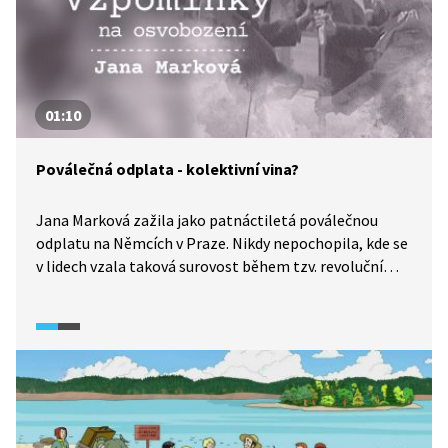
01:10
Poválečná odplata - kolektivní vina?
Jana Marková zažila jako patnáctiletá poválečnou
odplatu na Němcích v Praze. Nikdy nepochopila, kde se
v lidech vzala taková surovost během tzv. revoluční
spravedlnosti. Krátkou vzpomínku natočila pro Paměť
národa.