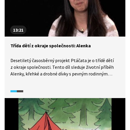
13:21
Třída dětí z okraje společnosti: Alenka
Desetiletý časosběrný projekt Ptáčata je o třídě dětí
z okraje společnosti. Tento díl sleduje životní příběh
Alenky, křehké a drobné dívky s pevným rodinným
zázemím. Patřila mezi nejnadanější kameramany, její
videa zaujala diváky svojí spontánností a živelností.
A jak se jí daří dnes? Dostála svému snu a stala se z ní
kadeřnice? Na prahu dospělosti Alenka bohužel zažila
velmi traumatickou zkušenost, která výrazně ovlivnila
její následující životní období.