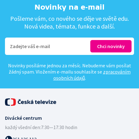
Novinky na e-mail
Pošleme vám, co nového se děje ve světě edu.
Nová videa, témata, funkce a další.
Novinky posíláme jednou za měsíc. Nebudeme vám posílat
žádný spam. Vložením e-mailu souhlasíte se
zpracováním
osobních údajů
.