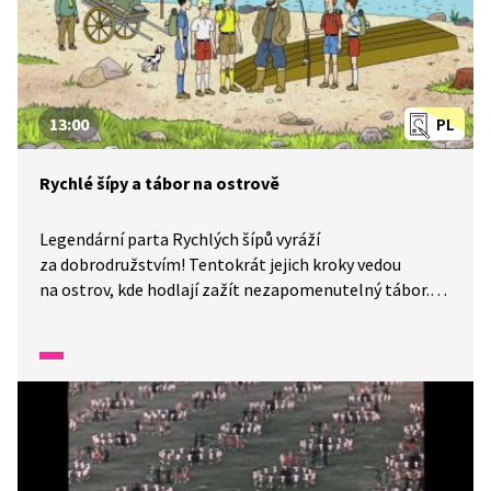
13:00
PL
Rychlé šípy a tábor na ostrově
Legendární parta Rychlých šípů vyráží
za dobrodružstvím! Tentokrát jejich kroky vedou
na ostrov, kde hodlají zažít nezapomenutelný tábor.
Nejedou však sami, doprovází je nový člen, Bohouš.
Dokáže se nezkušený nováček v partě Mirka Dušína
adaptovat na drsné podmínky divočiny, nebo bude
pro ostatní spíše přítěží? Sledujte příběh o přátelství,
zkoušce charakteru a kouzlu prázdnin pod stanem.