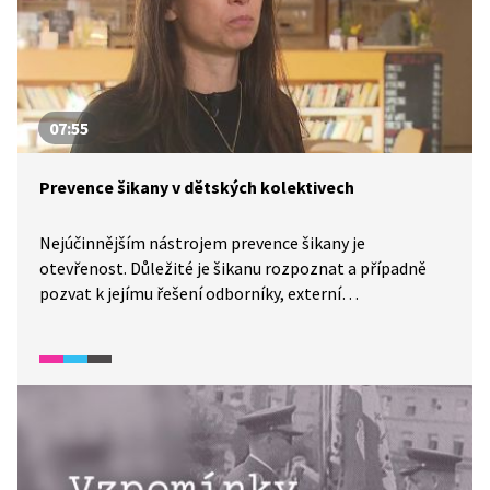
07:55
Prevence šikany v dětských kolektivech
Nejúčinnějším nástrojem prevence šikany je
otevřenost. Důležité je šikanu rozpoznat a případně
pozvat k jejímu řešení odborníky, externí
spolupracovníky. Proč je důležité, aby přišel právě
někdo z venku, prozrazuje Lucie Pivoňková z Člověka
v tísni, která zároveň reaguje na otázky ohledně
kyberšikany. A proč je šikana nebezpečná i pro děti,
kterých se primárně netýká? Podívejte se.