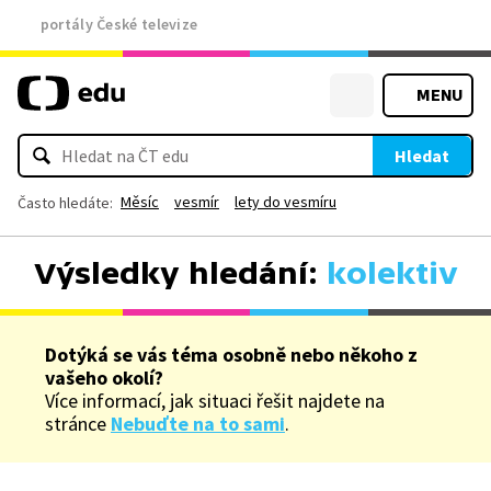
portály České televize
MENU
Hledat
Měsíc
vesmír
lety do vesmíru
Často hledáte:
Výsledky hledání:
kolektiv
Dotýká se vás téma osobně nebo někoho z
vašeho okolí?
Více informací, jak situaci řešit najdete na
stránce
Nebuďte na to sami
.