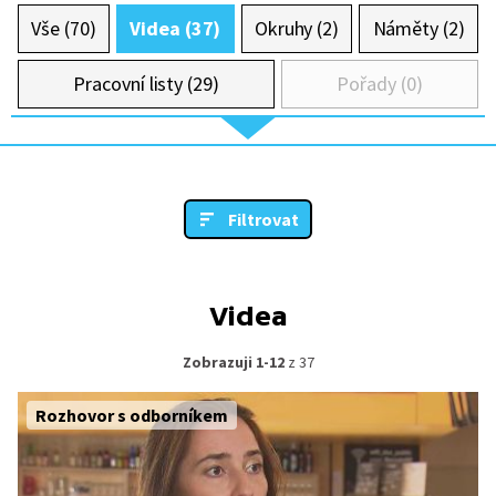
Vše (70)
Videa (37)
Okruhy (2)
Náměty (2)
Pracovní listy (29)
Pořady (0)
Filtrovat
Videa
Zobrazuji 1-12
z 37
Rozhovor s odborníkem