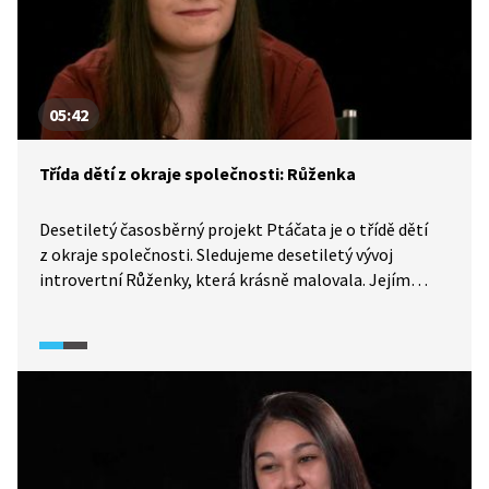
05:42
Třída dětí z okraje společnosti: Růženka
Desetiletý časosběrný projekt Ptáčata je o třídě dětí
z okraje společnosti. Sledujeme desetiletý vývoj
introvertní Růženky, která krásně malovala. Jejím
snem je přestat se bát mluvit a vyučit se v oboru
kadeřnice.