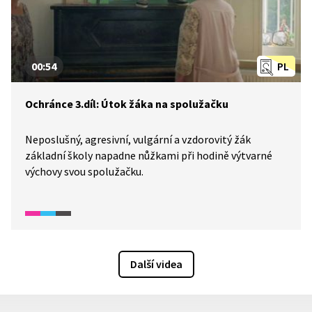
00:54
PL
Ochránce 3.díl: Útok žáka na spolužačku
Neposlušný, agresivní, vulgární a vzdorovitý žák
základní školy napadne nůžkami při hodině výtvarné
výchovy svou spolužačku.
Další videa