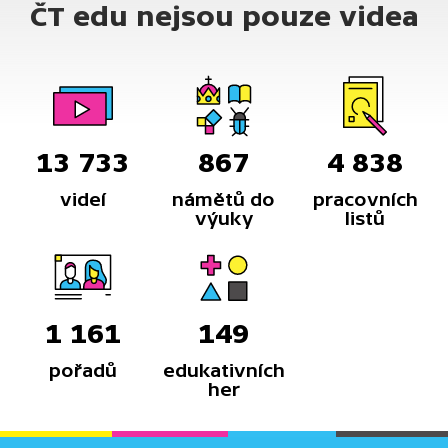
ČT edu nejsou pouze videa
13 733
867
4 838
videí
námětů do
pracovních
výuky
listů
1 161
149
pořadů
edukativních
her