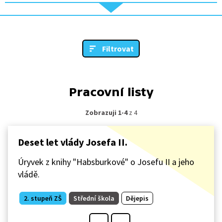
Filtrovat
Pracovní listy
Zobrazuji 1-4
z 4
Deset let vlády Josefa II.
Úryvek z knihy "Habsburkové" o Josefu II a jeho
vládě.
2. stupeň ZŠ
Střední škola
Dějepis