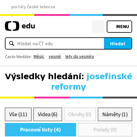
portály České televize
MENU
Hledat
Měsíc
vesmír
lety do vesmíru
Často hledáte:
Výsledky hledání:
josefinské
reformy
Vše (11)
Videa (6)
Okruhy (0)
Náměty (1)
Pracovní listy (4)
Pořady (0)