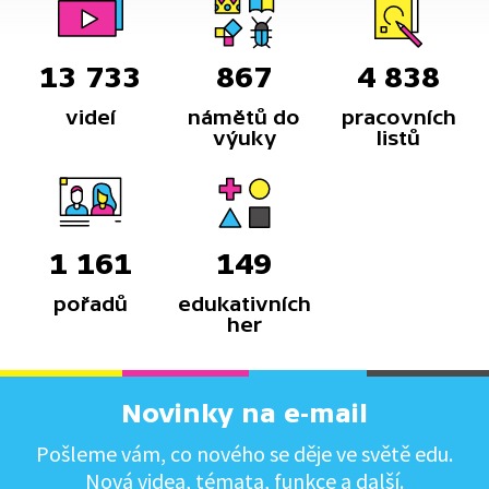
13 733
867
4 838
videí
námětů do
pracovních
výuky
listů
1 161
149
pořadů
edukativních
her
Novinky na e-mail
Pošleme vám, co nového se děje ve světě edu.
Nová videa, témata, funkce a další.