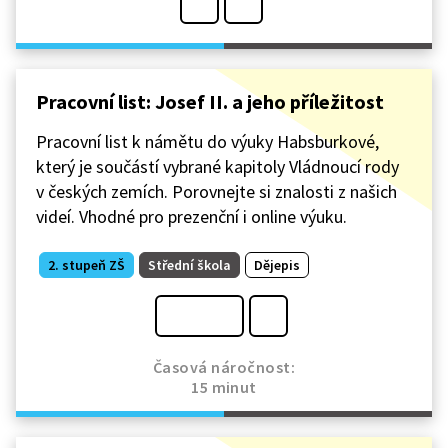
Pracovní list: Josef II. a jeho příležitost
Pracovní list k námětu do výuky Habsburkové,
který je součástí vybrané kapitoly Vládnoucí rody
v českých zemích. Porovnejte si znalosti z našich
videí. Vhodné pro prezenční i online výuku.
2. stupeň ZŠ
Střední škola
Dějepis
Časová náročnost:
15 minut