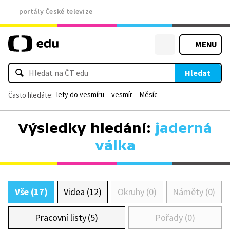
portály České televize
MENU
Hledat
lety do vesmíru
vesmír
Měsíc
Často hledáte:
Výsledky hledání:
jaderná
válka
Vše (17)
Videa (12)
Okruhy (0)
Náměty (0)
Pracovní listy (5)
Pořady (0)