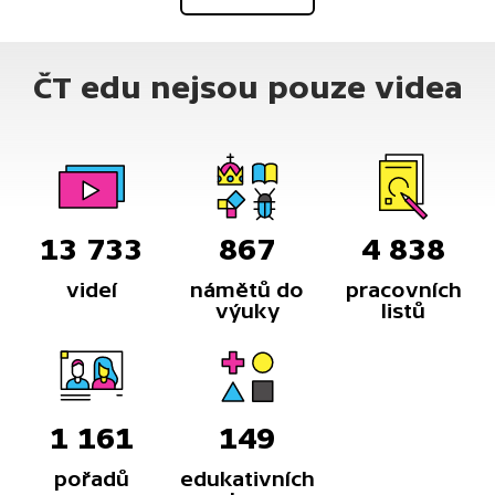
ČT edu nejsou pouze videa
13 733
867
4 838
videí
námětů do
pracovních
výuky
listů
1 161
149
pořadů
edukativních