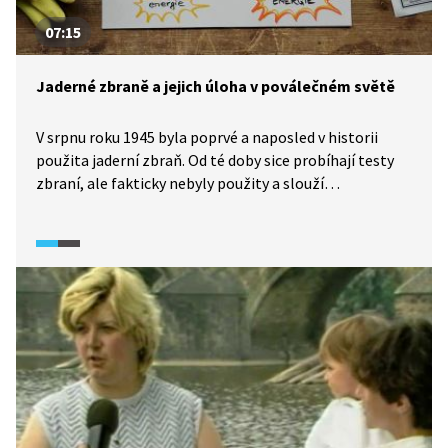
07:15
Jaderné zbraně a jejich úloha v poválečném světě
V srpnu roku 1945 byla poprvé a naposled v historii
použita jaderní zbraň. Od té doby sice probíhají testy
zbraní, ale fakticky nebyly použity a slouží
k odstrašení. Video seznamuje s principem jaderné
zbraně, popisuje závody ve zbrojení i pokusy o jaderné
ozbrojení za studené války.