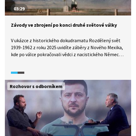
03:29
Závody ve zbrojení po konci druhé světové války
V ukázce z historického dokudramatu Rozdělený svět
1939-1962 z roku 2025 uvidíte záběry z Nového Mexika,
kde po válce pokračovali vědci z nacistického Německa
pod vedením Wernhera von Brauna ve vývoji raket,
a záběry z ruské základy Kapustin Jar, kde probíhaly
zkoušky ruského tajného zbrojního raketového
programu. Uslyšíte komentáře novinářů
Rozhovor s odborníkem
k poválečnému vývoji.