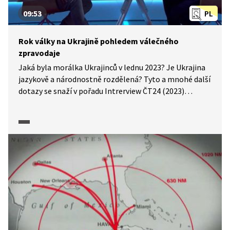
09:53
PL
Rok války na Ukrajině pohledem válečného
zpravodaje
Jaká byla morálka Ukrajinců v lednu 2023? Je Ukrajina
jazykově a národnostně rozdělená? Tyto a mnohé další
dotazy se snaží v pořadu Intrerview ČT24 (2023)
zodpovědět dlouholetý zahraniční zpravodaj České
televize David Borek, který byl opakovaně v místech
bojů.