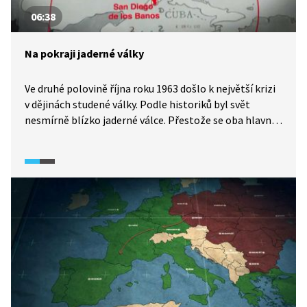
06:38
Na pokraji jaderné války
Ve druhé polovině října roku 1963 došlo k největší krizi
v dějinách studené války. Podle historiků byl svět
nesmírně blízko jaderné válce. Přestože se oba hlavní
aktéři konfliktu, sovětský vůdce Nikita Chruščov
a americký prezident John Kennedy, dopustili mnoha
chyb, nakonec zvolili diplomatické řešení.