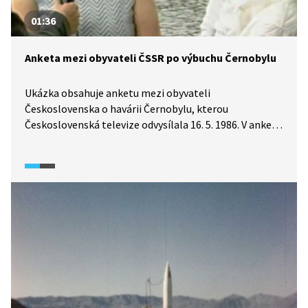
01:36
Anketa mezi obyvateli ČSSR po výbuchu Černobylu
Ukázka obsahuje anketu mezi obyvateli
Československa o havárii Černobylu, kterou
Československá televize odvysílala 16. 5. 1986. V anketě
se občané vyjadřují především k potřebě celosvětového
jaderného odzbrojení, což bylo téma, které se objevilo
v projevu Michaila Gorbačova ze 14. 5. 1986.