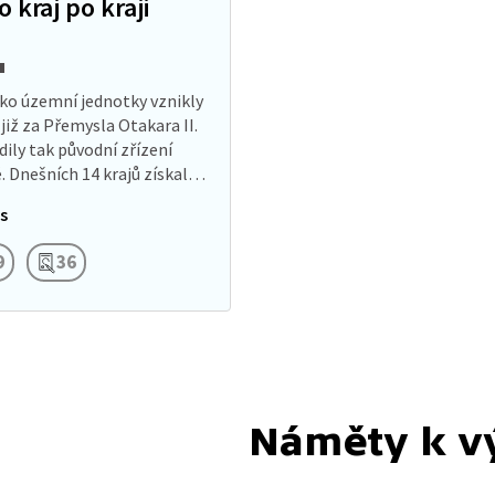
 kraj po kraji
ako územní jednotky vznikly
 již za Přemysla Otakara II.
dily tak původní zřízení
. Dnešních 14 krajů získalo
mosprávné kompetence
s
ím zákonem o vytvoření…
9
36
Náměty k v