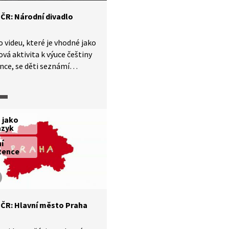
astěji se opakující sucho.
 ČR: Národní divadlo
 videu, které je vhodné jako
vá aktivita k výuce češtiny
ince, se děti seznámí
vými událostmi
ostmi české historie. Díl je
ý Národní divadlo. Je
 především pro mírně
 jako
lé žáky staršího školního
azyk
ní
tence
v ČR: Hlavní město Praha