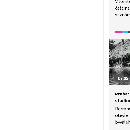
V tomto
češtin
seznám
republi
i dopra
07:05
Praha:
stadio
Barrand
otevřen
bývalé
přímo 