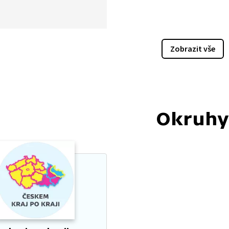
mi. Byl prvním závodním
m v Československu.
ený byl také široko daleko
enější vodou. Co se
Zobrazit vše
řádným areálem
ádných kulisách stalo?
Okruhy