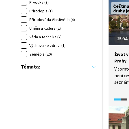
předsta
Prvouka (3)
Čeština
v podmí
druhý j
Přírodopis (1)
blíží j
Přírodověda Vlastivěda (4)
což umo
Umění a kultura (2)
Příběh 
zmapova
Věda a technika (2)
25:34
narozen
Výchova ke zdraví (1)
Dymákov
Život v
Zeměpis (20)
největš
Prahy
podařil
Témata:
V tomto
není č
seznámí
hlavníh
Spadá d
seznamu
České r
pro žák
znalost