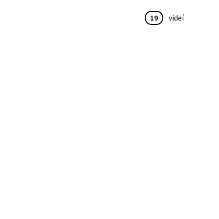
19
videí