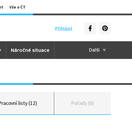
rt
Vše o ČT
Přihlásit
y
Náročné situace
Další
Pracovní listy (12)
Pořady (0)