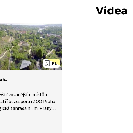
Videa
PL
raha
avštěvovanějším místům
atří bezesporu i ZOO Praha
ická zahrada hl. m. Prahy).
oologickou zahradu
rními pavilony
icemi, která se snaží