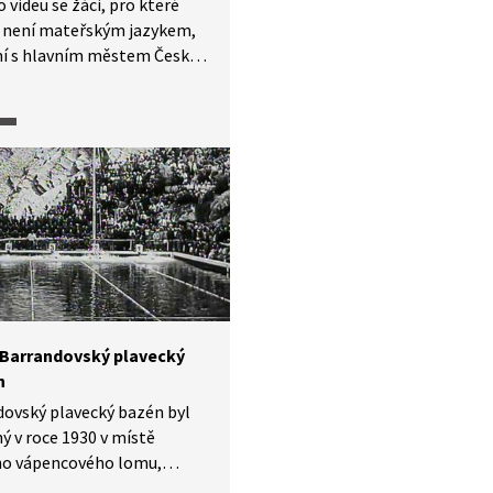
 videu se žáci, pro které
a není mateřským jazykem,
í s hlavním městem České
ky, jeho polohou, částmi
vou.
 Barrandovský plavecký
n
ovský plavecký bazén byl
ý v roce 1930 v místě
ho vápencového lomu,
pod Barrandovskými