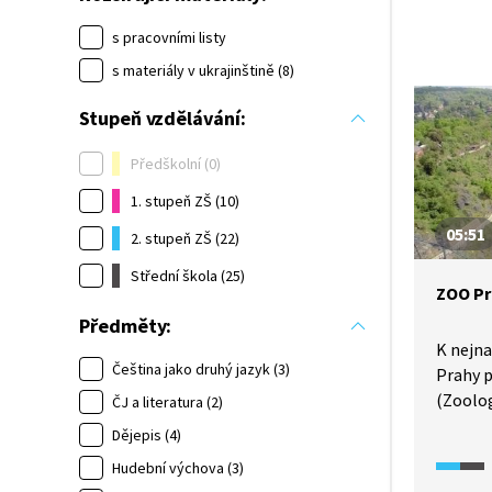
s pracovními listy
s materiály v ukrajinštině (8)
Stupeň vzdělávání:
Předškolní (0)
1. stupeň ZŠ (10)
05:51
2. stupeň ZŠ (22)
Střední škola (25)
ZOO P
Předměty:
K nejn
Čeština jako druhý jazyk (3)
Prahy p
(Zoolog
ČJ a literatura (2)
Jde o z
Dějepis (4)
s mode
Hudební výchova (3)
a expoz