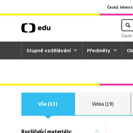
Česká televiz
Často 
Stupně vzdělávání
Předměty
Ok
Vše (33)
Videa (19)
Rozšiřující materiály: