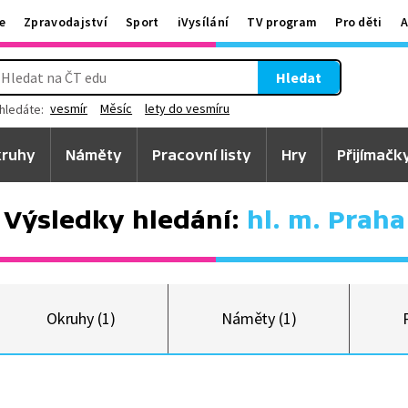
e
Zpravodajství
Sport
iVysílání
TV program
Pro děti
A
Hledat
vesmír
Měsíc
lety do vesmíru
hledáte:
ruhy
Náměty
Pracovní listy
Hry
Přijímačk
Výsledky hledání:
hl. m. Praha
Okruhy (1)
Náměty (1)