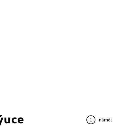
ýuce
1
námět