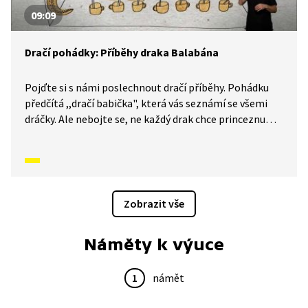
09:09
Dračí pohádky: Příběhy draka Balabána
Pojďte si s námi poslechnout dračí příběhy. Pohádku
předčítá ,,dračí babička", která vás seznámí se všemi
dráčky. Ale nebojte se, ne každý drak chce princeznu
k obědu. Tady existují i hodní draci. Nevěříte? Tak se
pojďte přesvědčit. Příběh je simultánně tlumočen
i do znakové řeči.
Zobrazit vše
Náměty k výuce
1
námět