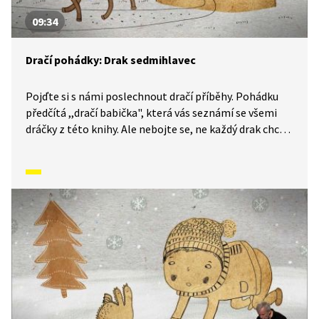
09:34
Dračí pohádky: Drak sedmihlavec
Pojďte si s námi poslechnout dračí příběhy. Pohádku
předčítá ,,dračí babička", která vás seznámí se všemi
dráčky z této knihy. Ale nebojte se, ne každý drak chce
princeznu k obědu. Tady existují i hodní draci. A když
náhodou ne, vždycky je tu řešení. Nevěříte? Tak se
pojďte přesvědčit.