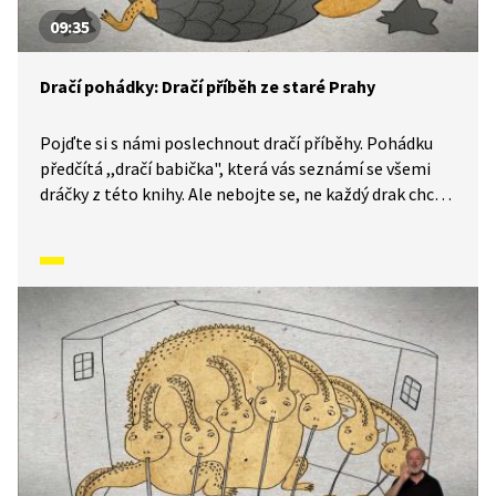
09:35
Dračí pohádky: Dračí příběh ze staré Prahy
Pojďte si s námi poslechnout dračí příběhy. Pohádku
předčítá ,,dračí babička", která vás seznámí se všemi
dráčky z této knihy. Ale nebojte se, ne každý drak chce
princeznu k obědu. Tady existují i hodní draci. Nevěříte?
Tak se pojďte přesvědčit.