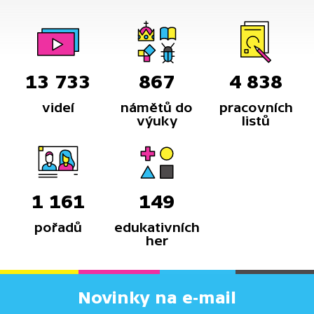
13 733
867
4 838
videí
námětů do
pracovních
výuky
listů
1 161
149
pořadů
edukativních
her
Novinky na e-mail