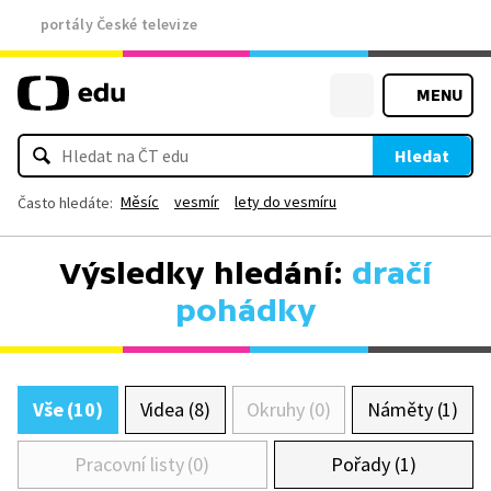
portály České televize
MENU
Hledat
Měsíc
vesmír
lety do vesmíru
Často hledáte:
Výsledky hledání:
dračí
pohádky
Vše (10)
Videa (8)
Okruhy (0)
Náměty (1)
Pracovní listy (0)
Pořady (1)