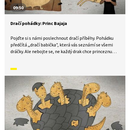
09:50
Dračí pohádky: Princ Bajaja
Pojďte si s námi poslechnout dračí příběhy. Pohádku
předčítá ,,dračí babička", která vás seznámí se všemi
dráčky. Ale nebojte se, ne každý drak chce princeznu
k obědu. A když náhodou ano, zdaleka není vše
ztraceno. Nevěříte? Tak se pojďte přesvědčit. Příběh je
simultánně tlumočen do znakové řeči.