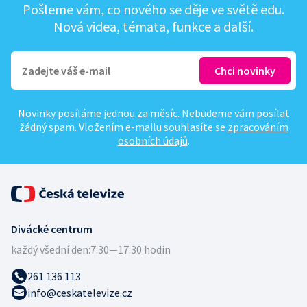
Pošleme vám, co nového se děje ve světě edu.
Nová videa, témata, funkce a další.
Novinky posíláme jednou za měsíc. Nebudeme vám posílat
žádný spam. Vložením e-mailu souhlasíte se
zpracováním
osobních údajů
.