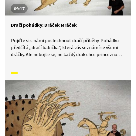
09:17
Dračí pohádky: Dráček Mráček
Pojďte si s námi poslechnout dračí příběhy. Pohádku
předčítá ,,dračí babička", která vás seznámí se všemi
dráčky. Ale nebojte se, ne každý drak chce princeznu
k obědu. Tady existují i hodní draci. Nevěříte? Tak se
pojďte přesvědčit. Příběh je simultánně tlumočen
i do znakové řeči.