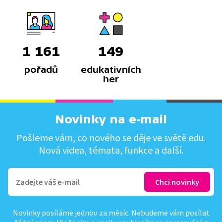
1 161
149
pořadů
edukativních
her
Novinky na e-mail
Pošleme vám, co nového se děje ve světě edu.
Nová videa, témata, funkce a další.
Novinky posíláme jednou za měsíc. Nebudeme vám posílat