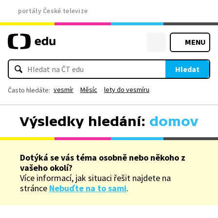
portály České televize
MENU
Hledat
vesmír
Měsíc
lety do vesmíru
Často hledáte:
Výsledky hledání:
domov
Dotýká se vás téma osobně nebo někoho z
vašeho okolí?
Více informací, jak situaci řešit najdete na
stránce
Nebuďte na to sami
.