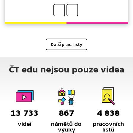
Další prac. listy
ČT edu nejsou pouze videa
13 733
867
4 838
videí
námětů do
pracovních
výuky
listů