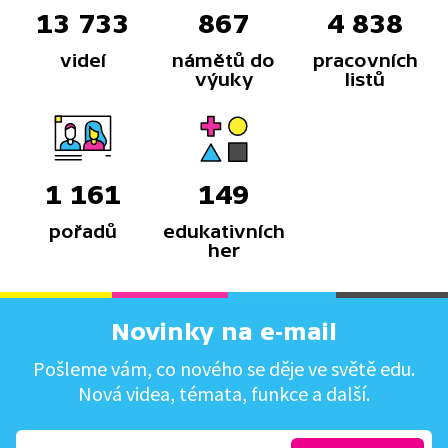
13 733
867
4 838
videí
námětů do
pracovních
výuky
listů
1 161
149
pořadů
edukativních
her
Novinky na e-mail
Pošleme vám, co nového se děje ve světě edu.
Nová videa, témata, funkce a další.