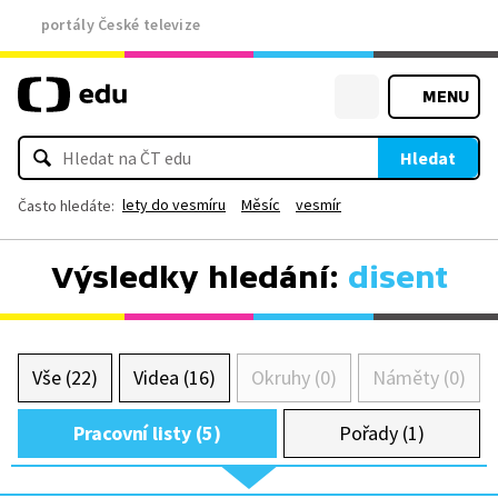
portály České televize
MENU
Hledat
lety do vesmíru
Měsíc
vesmír
Často hledáte:
Výsledky hledání:
disent
Vše (22)
Videa (16)
Okruhy (0)
Náměty (0)
Pracovní listy (5)
Pořady (1)