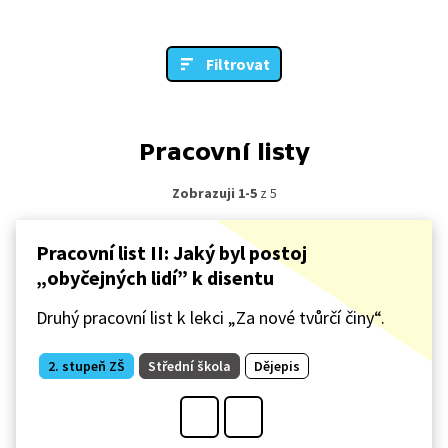
Filtrovat
Pracovní listy
Zobrazuji 1-5
z 5
Pracovní list II: Jaký byl postoj
„obyčejných lidí” k disentu
Druhý pracovní list k lekci „Za nové tvůrčí činy“.
2. stupeň ZŠ
Střední škola
Dějepis