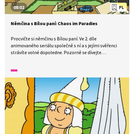
08:02
PL
Němčina s Bílou paní: Chaos im Paradies
Procvičte si němčinu s Bílou paní. Ve 2. díle
animovaného seriálu společně s ní a s jejími svěřenci
strávíte volné dopoledne. Pozorně se dívejte
a poslouchejte, dozvíte se, jak zachrání obchod se
zvířaty.