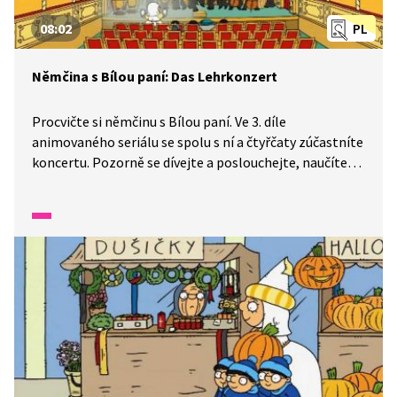
08:02
PL
Němčina s Bílou paní: Das Lehrkonzert
Procvičte si němčinu s Bílou paní. Ve 3. díle
animovaného seriálu se spolu s ní a čtyřčaty zúčastníte
koncertu. Pozorně se dívejte a poslouchejte, naučíte
se, jak se správně chovat v divadle.