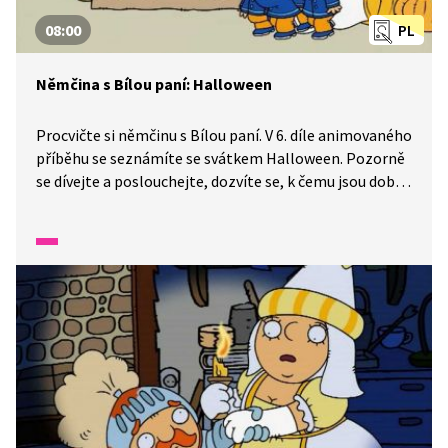
08:00
PL
Němčina s Bílou paní: Halloween
Procvičte si němčinu s Bílou paní. V 6. díle animovaného
příběhu se seznámíte se svátkem Halloween. Pozorně
se dívejte a poslouchejte, dozvíte se, k čemu jsou dobré
vyřezávané dýně.