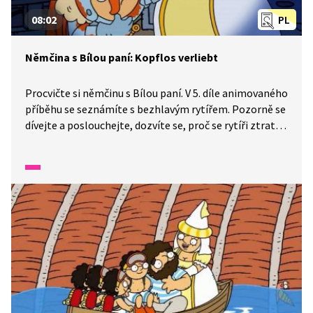
08:02
PL
Němčina s Bílou paní: Kopflos verliebt
Procvičte si němčinu s Bílou paní. V 5. díle animovaného
příběhu se seznámíte s bezhlavým rytířem. Pozorně se
dívejte a poslouchejte, dozvíte se, proč se rytíři ztratila
hlava.