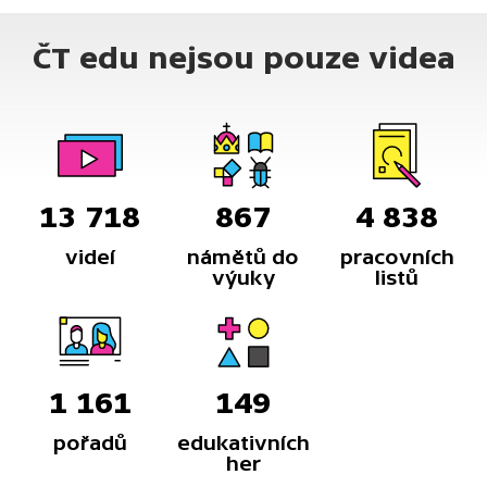
ČT edu nejsou pouze videa
13 718
867
4 838
videí
námětů do
pracovních
výuky
listů
1 161
149
pořadů
edukativních
her