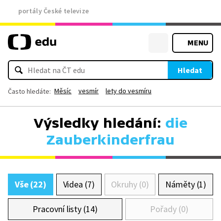
portály České televize
MENU
Hledat
Měsíc
vesmír
lety do vesmíru
Často hledáte:
Výsledky hledání:
die
Zauberkinderfrau
Vše (22)
Videa (7)
Okruhy (0)
Náměty (1)
Pracovní listy (14)
Pořady (0)