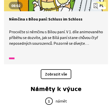
08:02
PL
Němčina s Bílou paní: Schluss im Schloss
Procvičte si němčinu s Bílou paní. V 1. díle animovaného
příběhu se dozvíte, jak se Bílá paní stane chůvou čtyř
neposedných sourozenců. Pozorně se dívejte
a poslouchejte, dozvíte se, jaké má kouzelné
schopnosti.
Zobrazit vše
Náměty k výuce
1
námět