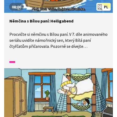
08:00
PL
Němčina s Bílou paní: Heiligabend
Procvičte si němčinu s Bílou paní. V 7. díle animovaného
seriálu uvidíte námořnický sen, který Bílá paní
čtyřčatům přičarovala. Pozorně se dívejte
a poslouchejte, dozvíte se, jak se dostanou z břicha
velryby a jestli tatínek stihne přijet na Vánoce domů.