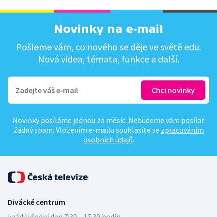
Novinky na e-mail
Pošleme vám, co nového se děje ve světě edu.
Nová videa, témata, funkce a další.
Novinky posíláme jednou za měsíc. Nebudeme vám posílat
žádný spam. Vložením e-mailu souhlasíte se
zpracováním
osobních údajů
.