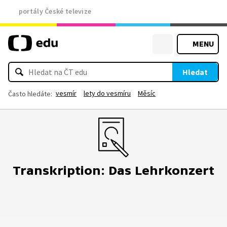
portály České televize
MENU
Hledat
vesmír
lety do vesmíru
Měsíc
Často hledáte:
Transkription: Das Lehrkonzert