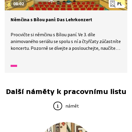
08:02
PL
Němčina s Bílou paní: Das Lehrkonzert
Procvičte si němčinu s Bílou paní. Ve 3. díle
animovaného seriálu se spolu s ní a čtyřčaty zúčastníte
koncertu. Pozorně se dívejte a poslouchejte, naučíte
se, jak se správně chovat v divadle.
Další náměty k pracovnímu listu
1
námět