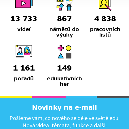
13 733
867
4 838
videí
námětů do
pracovních
výuky
listů
1 161
149
pořadů
edukativních
her
Novinky na e-mail
Pošleme vám, co nového se děje ve světě edu.
Nová videa, témata, funkce a další.