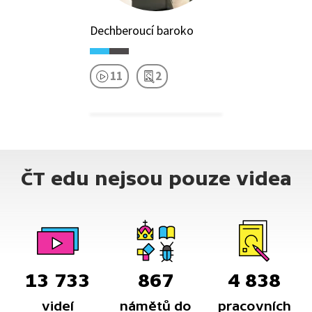
Dechberoucí baroko
11
2
ČT edu nejsou pouze videa
13 733
867
4 838
videí
námětů do
pracovních