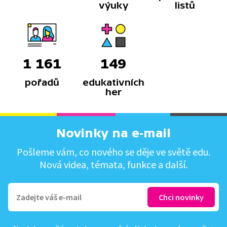
výuky
listů
1 161
149
pořadů
edukativních
her
Novinky na e-mail
Pošleme vám, co nového se děje ve světě edu.
Nová videa, témata, funkce a další.