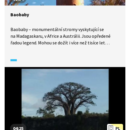
Baobaby
Baobaby – monumentální stromy vyskytující se
na Madagaskaru, v Africe a Austrálii. Jsou opředené
řadou legend. Mohou se dožít i více než tisíce let
a člověku přinášejí všestranný užitek.
04:25
PL