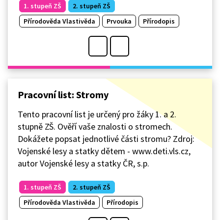
1. stupeň ZŠ
2. stupeň ZŠ
Přírodověda Vlastivěda
Prvouka
Přírodopis
Pracovní list: Stromy
Tento pracovní list je určený pro žáky 1. a 2.
stupně ZŠ. Ověří vaše znalosti o stromech.
Dokážete popsat jednotlivé části stromu? Zdroj:
Vojenské lesy a statky dětem - www.deti.vls.cz,
autor Vojenské lesy a statky ČR, s.p.
1. stupeň ZŠ
2. stupeň ZŠ
Přírodověda Vlastivěda
Přírodopis