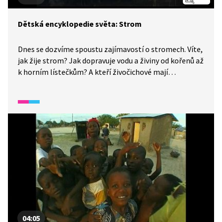
Dětská encyklopedie světa: Strom
Dnes se dozvíme spoustu zajímavostí o stromech. Víte,
jak žije strom? Jak dopravuje vodu a živiny od kořenů až
k horním lístečkům? A kteří živočichové mají
ve stromech svá obydlí? Uvidíte, jak se různé dřeviny
zpracovávají a čím se navzájem odlišují. A můžete si
vyzkoušet „kouzlo“ s citrónovou šťávou.
04:05