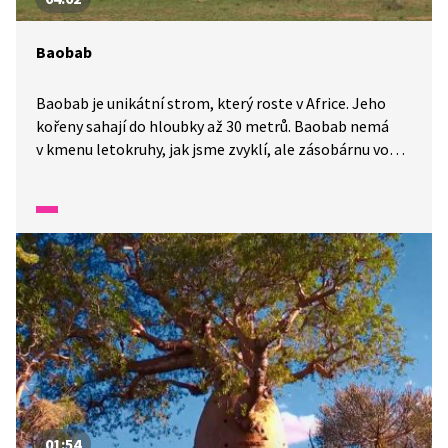
Baobab
Baobab je unikátní strom, který roste v Africe. Jeho
kořeny sahají do hloubky až 30 metrů. Baobab nemá
v kmenu letokruhy, jak jsme zvyklí, ale zásobárnu vody.
V takovém jednom baobabu může být až 120 000 litrů
vody. Africká příroda je fascinující organismus. Druhý
největší a zároveň nejteplejší kontinent světa. Proto
se neváhejte vydat za dalším dobrodružstvím právě
sem.
01:54