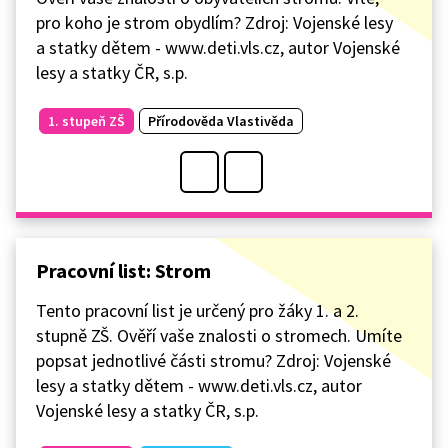
pro koho je strom obydlím? Zdroj: Vojenské lesy
a statky dětem - www.deti.vls.cz, autor Vojenské
lesy a statky ČR, s.p.
1. stupeň ZŠ
Přírodověda Vlastivěda
Pracovní list: Strom
Tento pracovní list je určený pro žáky 1. a 2.
stupně ZŠ. Ověří vaše znalosti o stromech. Umíte
popsat jednotlivé části stromu? Zdroj: Vojenské
lesy a statky dětem - www.deti.vls.cz, autor
Vojenské lesy a statky ČR, s.p.