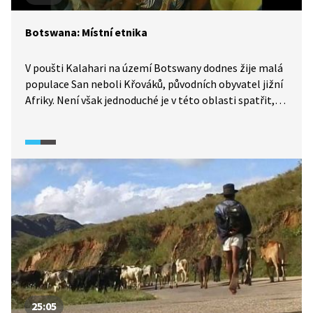
Botswana: Místní etnika
V poušti Kalahari na území Botswany dodnes žije malá
populace San neboli Křováků, původních obyvatel jižní
Afriky. Není však jednoduché je v této oblasti spatřit,
neboť cizincům příliš nedůvěřují. Přece jen se však
s Křováky v tomto videu setkáme. Dále se vypravíme
do vesnice, kde žijí příslušníci dalšího etnika, Hererové.
25:05