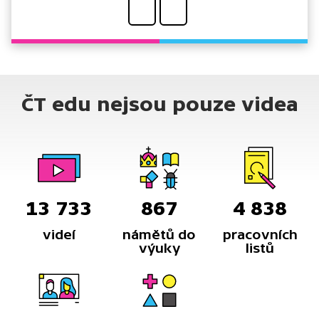
ČT edu nejsou pouze videa
13 733
867
4 838
videí
námětů do
pracovních
výuky
listů