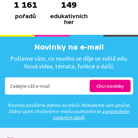
1 161
149
pořadů
edukativních
her
Novinky na e-mail
Pošleme vám, co nového se děje ve světě edu.
Nová videa, témata, funkce a další.
Novinky posíláme jednou za měsíc. Nebudeme vám posílat
žádný spam. Vložením e-mailu souhlasíte se
zpracováním
osobních údajů
.