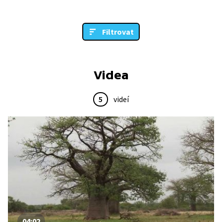
Filtrovat
Videa
5
videí
04:02