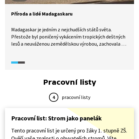
Příroda a lidé Madagaskaru
Madagaskar je jedním z nejchudších států světa.
Přestože byl poničený vykácením tropických deštných
lesů a neuváženou zemědělskou výrobou, zachovala se
tu dodnes řada endemitů.
Pracovní listy
4
pracovní listy
Pracovní list: Strom jako panelák
Tento pracovní list je určený pro žáky 1. stupně ZŠ.
Ověří vaše znalosti o obyvatelích stromů. Víte,