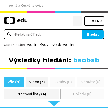
portály České televize
MENU
Hledat
vesmír
Měsíc
lety do vesmíru
Často hledáte:
Výsledky hledání:
baobab
Vše (9)
Videa (5)
Okruhy (0)
Náměty (0)
Pracovní listy (4)
Pořady (0)