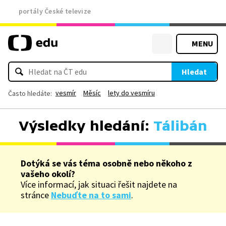
portály České televize
MENU
Hledat
vesmír
Měsíc
lety do vesmíru
Často hledáte:
Výsledky hledání:
Tálibán
Dotýká se vás téma osobně nebo někoho z
vašeho okolí?
Více informací, jak situaci řešit najdete na
stránce
Nebuďte na to sami
.