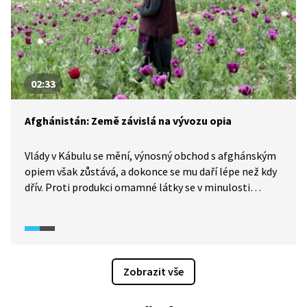
02:33
Afghánistán: Země závislá na vývozu opia
Vlády v Kábulu se mění, výnosný obchod s afghánským
opiem však zůstává, a dokonce se mu daří lépe než kdy
dřív. Proti produkci omamné látky se v minulosti
stavěli prozápadní lídři země a oficiálně ji zakazuje
i hnutí Taliban. Centrum pěstování máku a obchodu
s opiem se přitom nachází v jeho tradiční baště,
provincii Kandahár. Opium jakožto základní surovinu
pro výrobu heroinu islám zakazuje. Přesto z hornaté
Zobrazit vše
země pochází nejméně osmdesát procent veškeré jeho
světové produkce. Pro chudý Afghánistán je to zásadní