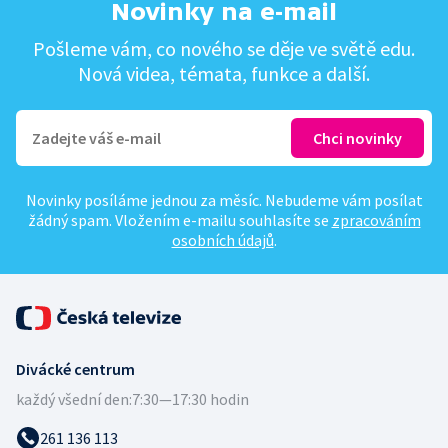
Novinky na e-mail
Pošleme vám, co nového se děje ve světě edu.
Nová videa, témata, funkce a další.
Novinky posíláme jednou za měsíc. Nebudeme vám posílat
žádný spam. Vložením e-mailu souhlasíte se
zpracováním
osobních údajů
.