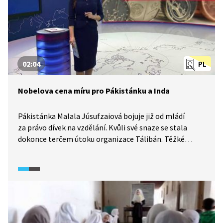
02:04
PL
Nobelova cena míru pro Pákistánku a Inda
Pákistánka Malala Júsufzaiová bojuje již od mládí
za právo dívek na vzdělání. Kvůli své snaze se stala
dokonce terčem útoku organizace Tálibán. Těžké
zranění přežila a ve svém úsilí pokračuje dál. Za svou
práci získala v roce 2014 Nobelovu cenu za míru. Spolu
s ní ocenil výbor i Inda Kailashe Satyartiho, který bojuje
za konec dětské práce. Reportáž Událostí (2014)
ukazuje, jak se pákistánská muslimka a hinduistický Ind
rozhodli spojit své úsilí a společně pokračovat v boji
za práva dětí.