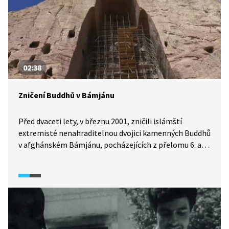
02:38
Zničení Buddhů v Bámjánu
Před dvaceti lety, v březnu 2001, zničili islámští
extremisté nenahraditelnou dvojici kamenných Buddhů
v afghánském Bámjánu, pocházejících z přelomu 6. a 7.
století. Ačkoliv se proti tomuto barbarství extrémního
islámu stavěla celá řada muslimů, podle tehdejšího
tálibánského vůdce jejich existence odporovala Koránu.
Tálibán se mstil i politicky. Místní se na likvidaci
odmítali podílet a slova jako Tálibán nebo Afghánistán
tehdy vstoupily do myslí lidí po celém světě. Za pár
měsíců poté došlo k teroristickému útoku 11. září