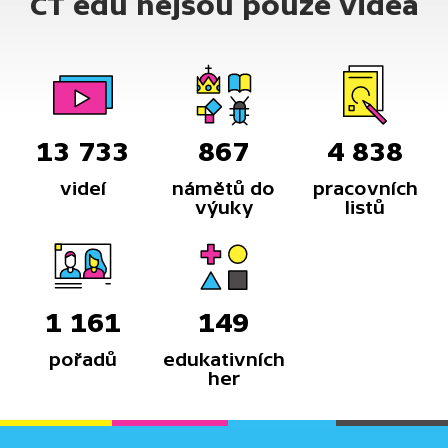
ČT edu nejsou pouze videa
13 733
867
4 838
videí
námětů do
pracovních
výuky
listů
1 161
149
pořadů
edukativních
her