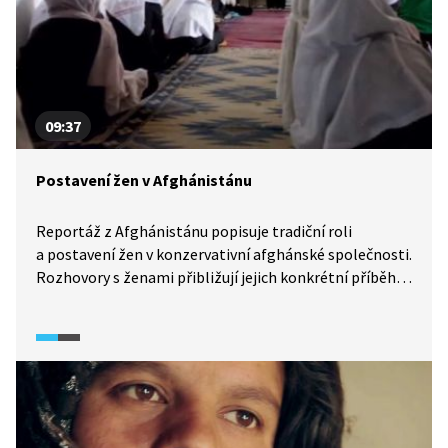
09:37
Postavení žen v Afghánistánu
Reportáž z Afghánistánu popisuje tradiční roli
a postavení žen v konzervativní afghánské společnosti.
Rozhovory s ženami přibližují jejich konkrétní příběhy
a osudy. Nastíněna je také složitá bezpečnostní situace
v zemi jako únosy, terorismus či drogy.