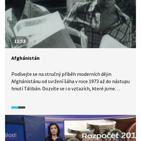
na Světové obchodní centrum.
11:53
Afghánistán
Podívejte se na stručný příběh moderních dějin
Afghánistánu od svržení šáha v roce 1973 až do nástupu
hnutí Tálibán. Dozvíte se i o vztazích, které jsme
s touto zemí měli. Československo například poskytlo
azyl vůdci revoluce z roku 1978 Babrak Karmalovi a v
hlavním městě Kábulu jezdily československé
trolejbusy.