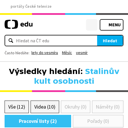
portály České televize
MENU
Hledat
lety do vesmíru
Měsíc
vesmír
Často hledáte:
Výsledky hledání:
Stalinův
kult osobnosti
Vše (12)
Videa (10)
Okruhy (0)
Náměty (0)
Pracovní listy (2)
Pořady (0)