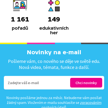
1 161
149
pořadů
edukativních
her
Novinky na e-mail
Pošleme vám, co nového se děje ve světě edu.
Nová videa, témata, funkce a další.
Novinky posíláme jednou za měsíc. Nebudeme vám posílat
žádný spam. Vložením e-mailu souhlasíte se
zpracováním
osobních údajů
.