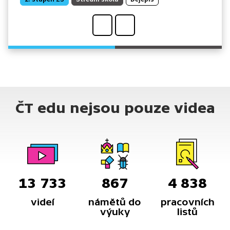
ČT edu nejsou pouze videa
13 733
867
4 838
videí
námětů do
pracovních
výuky
listů