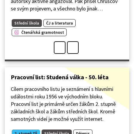
autorsky aktivně angažoval. Pak přišel Chruščov
se svým projevem, a všechno bylo jinak…
Střední škola
ČJ a literatura
Čtenářská gramotnost
Pracovní list: Studená válka - 50. léta
Cílem pracovního listu je seznámení s hlavními
událostmi roku 1956 ve východním bloku.
Pracovní list je primárně určen žákům 2. stupně
základních škol a žákům středních škol. Kromě
samotných videí je možné využít internet.
2. stupeň ZŠ
Střední škola
Dějepis