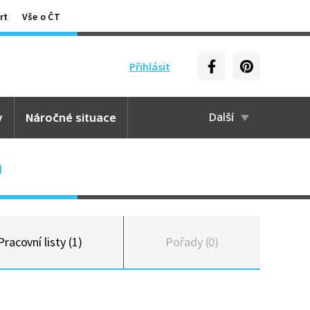
rt
Vše o ČT
Přihlásit
y
Náročné situace
Další
n
Pracovní listy (1)
Pořady (0)