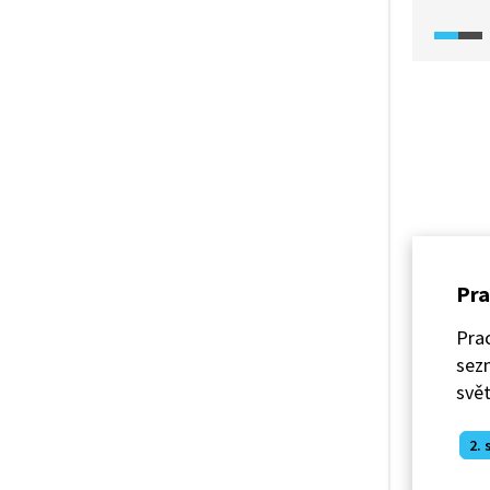
období 
její pře
dokážou
samost
vyvedly
po osa
k okupa
se na 
filmové
která p
s třice
Pra
z této 
dnes?
Prac
sezn
svět
2. 