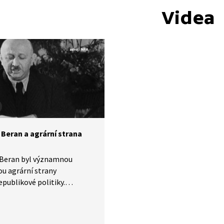
Videa
 Beran a agrární strana
 Beran byl významnou
u agrární strany
epublikové politiky.
te se na diskusi historiků
osobě, ale zejména
í straně a její pozici v první