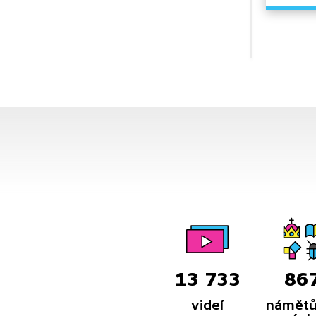
13 733
86
videí
námětů