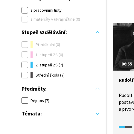
s pracovními listy
s materiály v ukrajinštině (0)
Stupeň vzdělávání:
Předškolní (0)
1. stupeň ZŠ (0)
06:55
2. stupeň ZŠ (7)
Střední škola (7)
Rudolf
Předměty:
Rudolf
Dějepis (7)
postavo
a prvor
Témata:
Podívej
o jeho 
o agrárn