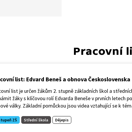
tzv. druhé republiky, kdy si
dstavitelé mysleli, že
 udržet státní
atnost. Z tohoto omylu je
 události z března 1939, kdy
mostatnění Slovenska došlo
ci českých zemí. Podívejte
Pracovní l
reportáž Československého
ho týdeníku z roku 1969,
roběhlé události hodnotí
tiletým odstupem. Co si
covní list: Edvard Beneš a obnova Československa
historie můžeme vzít my
ovní list je určen žákům 2. stupně základních škol a středních
ámit žáky s klíčovou rolí Edvarda Beneše v prvních letech p
ové války. Základní pomůckou jsou videa vztahující se k téma
stupeň ZŠ
Střední škola
Dějepis