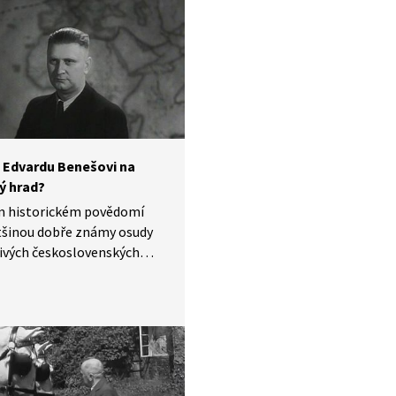
ce. Zmíněny jsou i okolnosti
ntské volby v roce 1935.
 Edvardu Benešovi na
ý hrad?
m historickém povědomí
tšinou dobře známy osudy
ivých československých
ntů. Málo se však ví
ciálních kandidátech, kteří
ezidentský úřad sice
 neucházeli, jejich jména
třila k často skloňovaným.
1938 mezi nimi byly velmi
 osobnosti, např. Rudolf