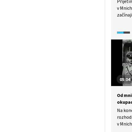
Přijetí
v Mnich
začínají
konec u
dozvíte
Histori
změny, 
i spol
tehdejš
05:04
Od mni
okupac
Na konc
rozhod
v Mnich
pohrani