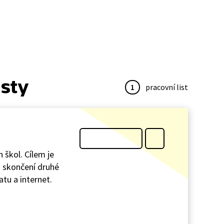
isty
1
pracovní list
 škol. Cílem je
o skončení druhé
tu a internet.