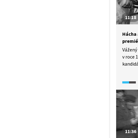
Beran 
11:18
Hácha 
premié
Vážený 
v roce 
kandidá
po Edva
však Há
nakonec
konce v
Beran 
také př
pouhé t
války 
a po sk
11:36
odsouz