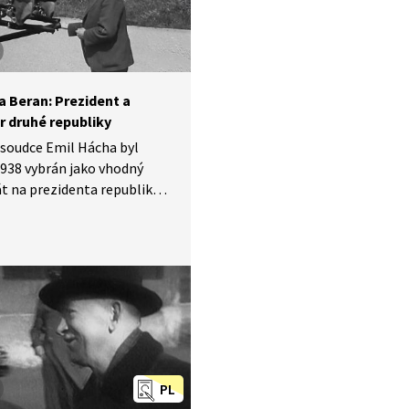
nebo Jan Antonín Baťa.
a Beran: Prezident a
r druhé republiky
soudce Emil Hácha byl
1938 vybrán jako vhodný
t na prezidenta republiky
rdu Benešovi. O tuto funkci
cha zjevně nestál, ale
 v ní vydržel až do hořkého
 roce 1945. Agrárník Rudolf
se do premiérského úřadu
íliš nehrnul. Premiérem byl
ři měsíce, za druhé světové
byl vězněn gestapem
ončení války byl znovu
PL
en, tentokrát