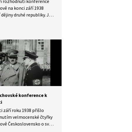
m rozhodnutí konference
ově na konci září 1938
 dějiny druhé republiky. Její
ž tak jasný není, jak se
 v diskusi historiků v pořadu
e.cs. Ten nám také přiblíží
k nimž došlo v politickém
ečenském uspořádání
ího Československa.
chovské konference k
i
i září roku 1938 přišlo
nutím velmocenské čtyřky
ově Československo o svá
ční území. Následovalo