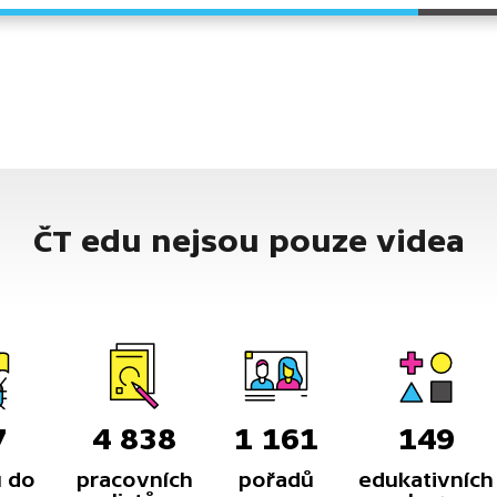
ČT edu nejsou pouze videa
7
4 838
1 161
149
 do
pracovních
pořadů
edukativních