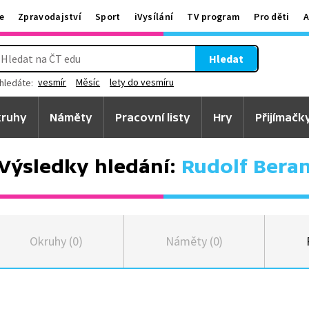
e
Zpravodajství
Sport
iVysílání
TV program
Pro děti
A
Hledat
vesmír
Měsíc
lety do vesmíru
hledáte:
ruhy
Náměty
Pracovní listy
Hry
Přijímačk
Výsledky hledání:
Rudolf Bera
Okruhy (0)
Náměty (0)