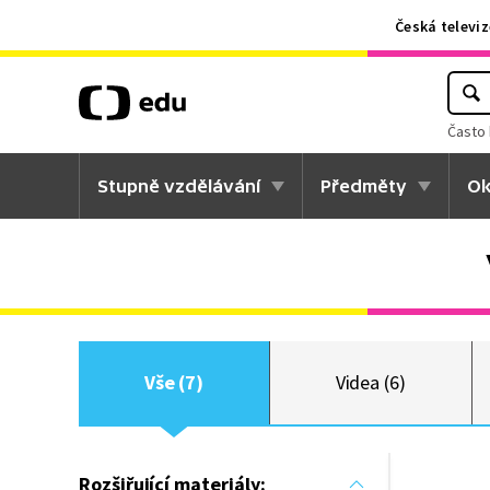
Česká televiz
Často 
Stupně vzdělávání
Předměty
Ok
Vše (7)
Videa (6)
Rozšiřující materiály: