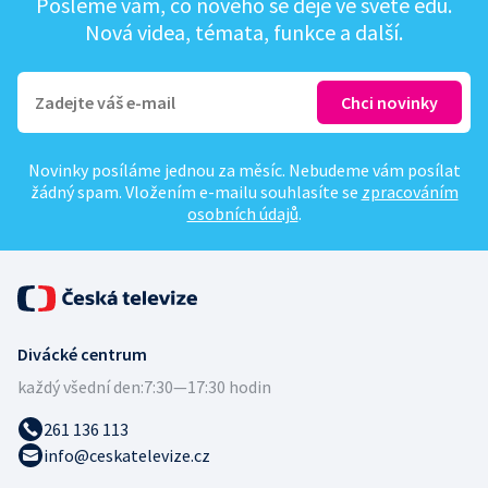
Pošleme vám, co nového se děje ve světě edu.
Nová videa, témata, funkce a další.
Novinky posíláme jednou za měsíc. Nebudeme vám posílat
žádný spam. Vložením e-mailu souhlasíte se
zpracováním
osobních údajů
.