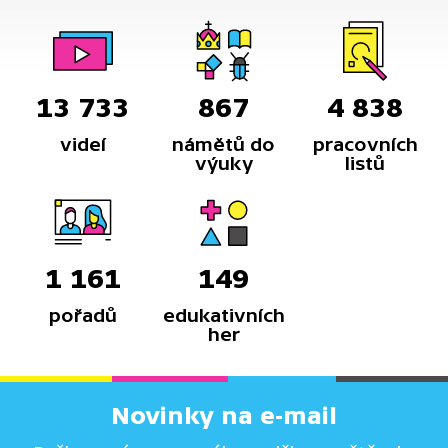
13 733
867
4 838
videí
námětů do
pracovních
výuky
listů
1 161
149
pořadů
edukativních
her
Novinky na e-mail