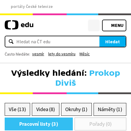
portály České televize
MENU
Hledat
vesmír
lety do vesmíru
Měsíc
Často hledáte:
Výsledky hledání:
Prokop
Diviš
Vše (13)
Videa (8)
Okruhy (1)
Náměty (1)
Pracovní listy (3)
Pořady (0)