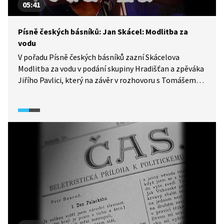
05:41
Písně českých básníků: Jan Skácel: Modlitba za
vodu
V pořadu Písně českých básníků zazní Skácelova
Modlitba za vodu v podání skupiny Hradišťan a zpěváka
Jiřího Pavlici, který na závěr v rozhovoru s Tomášem
Klusem okomentuje svůj vztah ke Skácelově tvorbě
v obecné rovině.