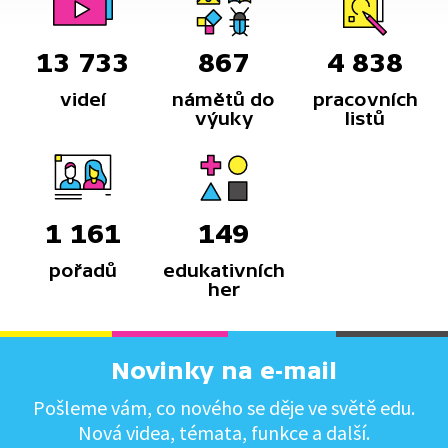
13 733
867
4 838
videí
námětů do
pracovních
výuky
listů
1 161
149
pořadů
edukativních
her
Novinky na e-mail
Pošleme vám, co nového se děje ve světě edu.
Nová videa, témata, funkce a další.