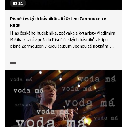
02:31
Písně českých básníků: Jiří Orten: Zarmoucen v
klidu
Hlas českého hudebníka, zpěváka a kytaristy Vladimíra
Mišíka zazní v pořadu Písně českých básníků v klipu
písně Zarmoucen v klidu (album Jednou tě potkám)
s textem Jiřího Ortena, který zhudebnil Petr
Ostrouchov.