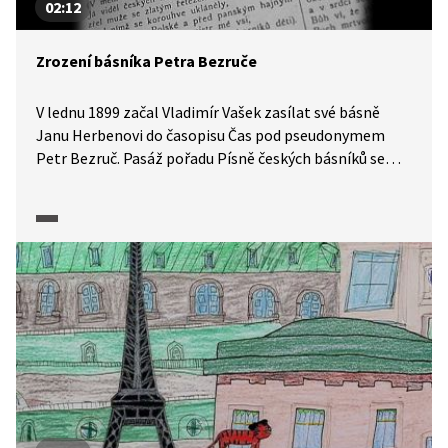
02:12
Zrození básníka Petra Bezruče
V lednu 1899 začal Vladimír Vašek zasílat své básně
Janu Herbenovi do časopisu Čas pod pseudonymem
Petr Bezruč. Pasáž pořadu Písně českých básníků se
věnuje počátkům tvorby tohoto básníka, který
promlouval za sociální a národní zájmy českých
obyvatel Slezska.