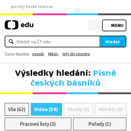
portály České televize
MENU
Hledat
vesmír
Měsíc
lety do vesmíru
Často hledáte:
Výsledky hledání:
Písně
českých básníků
Vše (62)
Videa (58)
Okruhy (0)
Náměty (0)
Pracovní listy (3)
Pořady (1)