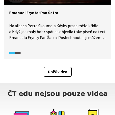
Emanuel Frynta: Pan Šatra
Na albech Petra Skoumala Kdyby prase mělo křídla
a Když jde malý bobr spát se objevila také píseň na text
Emanuela Frynty Pan Šatra. Poslechnout si ji můžeme
ve vybrané pasáži z pořadu Písně českých básníků.
Další videa
ČT edu nejsou pouze videa