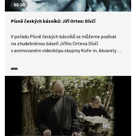
03:20
Písně českých básníků: Jiří Orten: Dívčí
V pořadu Písně českých básníků se můžeme podívat
na zhudebněnou báseň Jiřího Ortena Dívčí
v animovaném videoklipu skupiny Kofe-in. Akvarely
ke snímku, který je inspirován životem tohoto
předčasně zemřelého básníka i oblíbenou pohádkou
Čarodějův učeň, vytvořila opavská výtvarnice Kristýna
Krahulcová.