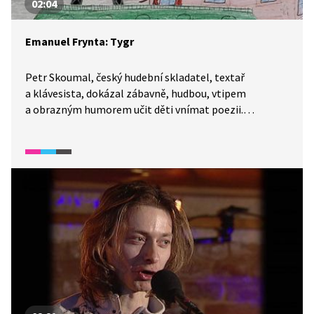
02:04
Emanuel Frynta: Tygr
Petr Skoumal, český hudební skladatel, textař
a klávesista, dokázal zábavně, hudbou, vtipem
a obrazným humorem učit děti vnímat poezii.
Zhudebnil také několik textů básníka Emanuela Frynty.
Píseň Tygr si můžeme poslechnout ve vybrané pasáži
pořadu Písně českých básníků.