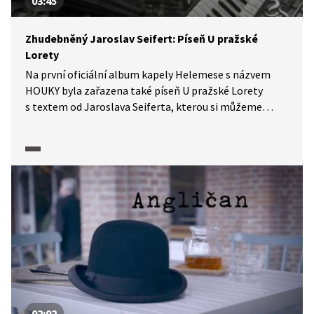
03:45
Zhudebněný Jaroslav Seifert: Píseň U pražské
Lorety
Na první oficiální album kapely Helemese s názvem
HOUKY byla zařazena také píseň U pražské Lorety
s textem od Jaroslava Seiferta, kterou si můžeme
poslechnout v pořadu Písně českých básníků.
02:02