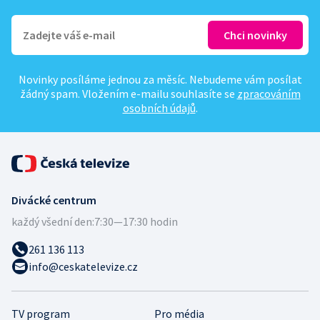
Novinky posíláme jednou za měsíc. Nebudeme vám posílat
žádný spam. Vložením e-mailu souhlasíte se
zpracováním
osobních údajů
.