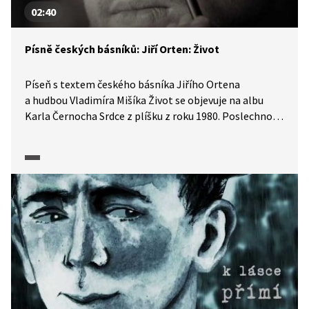
02:40
Písně českých básníků: Jiří Orten: Život
Píseň s textem českého básníka Jiřího Ortena
a hudbou Vladimíra Mišíka Život se objevuje na albu
Karla Černocha Srdce z plíšku z roku 1980. Poslechnout
si ji můžeme také v pořadu Písně českých básníků.