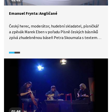
Emanuel Frynta: Angličané
Český herec, moderátor, hudební skladatel, písničkář
a zpěvák Marek Eben v pořadu Písně českých básníků
zpívá zhudebněnou báseň Petra Skoumala s textem
Emanuela Frynty.
01:44