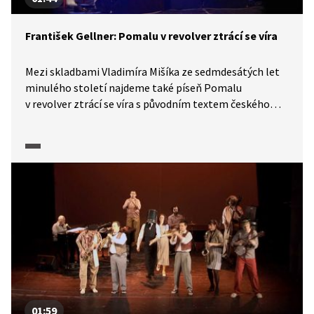
František Gellner: Pomalu v revolver ztrácí se víra
Mezi skladbami Vladimíra Mišíka ze sedmdesátých let
minulého století najdeme také píseň Pomalu
v revolver ztrácí se víra s původním textem českého
básníka Františka Gellnera.
01:59