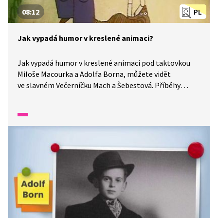
08:12
PL
Jak vypadá humor v kreslené animaci?
Jak vypadá humor v kreslené animaci pod taktovkou
Miloše Macourka a Adolfa Borna, můžete vidět
ve slavném Večerníčku Mach a Šebestová. Příběhy
o žácích 3. B, vzniklé ve Zlatém věku kreslené animace,
spojují hravost a humor s výrazným vizuálem
malovaného pozadí a ultrafánových loutek
vytvořených technikou podmalby.