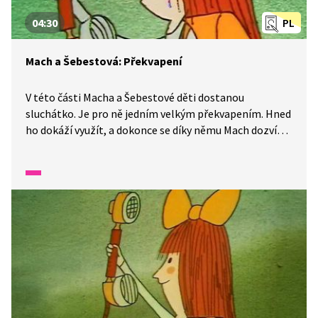
04:30
PL
Mach a Šebestová: Překvapení
V této části Macha a Šebestové děti dostanou
sluchátko. Je pro ně jedním velkým překvapením. Hned
ho dokáží využít, a dokonce se díky němu Mach dozví
tolik zajímavostí o zajících, že překvapí i paní učitelku.