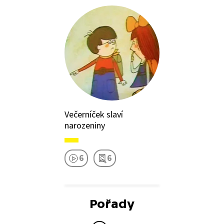
Večerníček slaví
narozeniny
6
6
Pořady