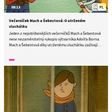
08:13
PL
Večerníček Mach a Šebestová: O utrženém
sluchátku
Jeden z nejoblíbenějších večerníčků Mach a Šebestová
nese nezaměnitelný rukopis výtvarníka Adolfa Borna.
Mach a Šebestová díky utrženému sluchátku zažívají
neopakovatelná dobrodružství. Jaká přání by si
sluchátko vyslechlo dnes?