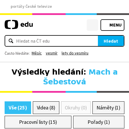
portály České televize
MENU
Hledat
Měsíc
vesmír
lety do vesmíru
Často hledáte:
Výsledky hledání:
Mach a
Šebestová
Vše (25)
Videa (8)
Okruhy (0)
Náměty (1)
Pracovní listy (15)
Pořady (1)