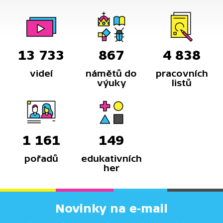
13 733
867
4 838
videí
námětů do
pracovních
výuky
listů
1 161
149
pořadů
edukativních
her
Novinky na e-mail