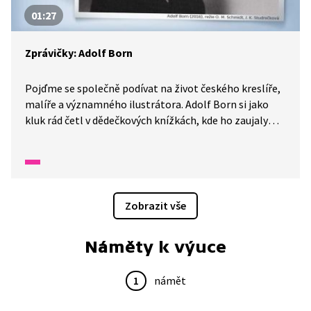
01:27
Zprávičky: Adolf Born
Pojďme se společně podívat na život českého kreslíře,
malíře a významného ilustrátora. Adolf Born si jako
kluk rád četl v dědečkových knížkách, kde ho zaujaly
nejvíce obrázky. Studoval výtvarnou tvorbu na třech
vysokých školách. Hodně tvořil právě pro děti,
ilustroval známé příběhy Pipi Dlouhé punčochy,
večerníčky Mach a Šebestová nebo Žofka
Orangutanová.
Zobrazit vše
Náměty k výuce
1
námět