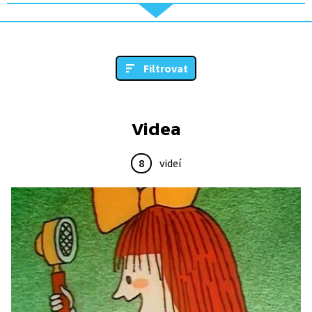
Filtrovat
Videa
8
videí