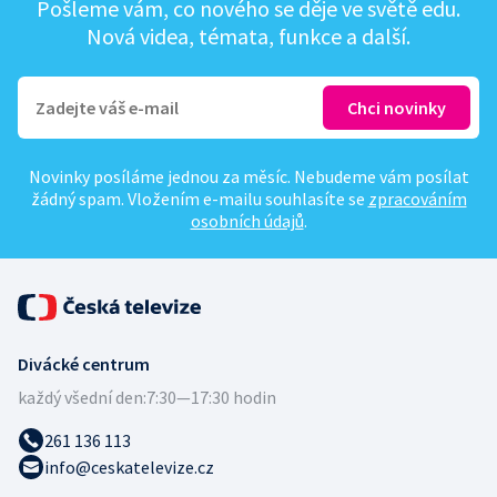
Pošleme vám, co nového se děje ve světě edu.
Nová videa, témata, funkce a další.
Novinky posíláme jednou za měsíc. Nebudeme vám posílat
žádný spam. Vložením e-mailu souhlasíte se
zpracováním
osobních údajů
.