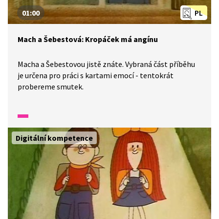
01:00
PL
Mach a Šebestová: Kropáček má angínu
Macha a Šebestovou jistě znáte. Vybraná část příběhu
je určena pro práci s kartami emocí - tentokrát
probereme smutek.
Digitální kompetence