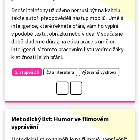
Dnešní telefony už dávno nemusí být na kabelu,
takže autoři předpověděli nástup mobilů. Umělá
inteligence, které řeknete přání, vám ho vyplní
v podobě textu, obrázku nebo videa. V současné
době klademe důraz na etiku práce s umělou
inteligencí. V tomto pracovním listu veďme žáky
k etičnosti jejich přání.
1. stupeň ZŠ
ČJ a literatura
Výtvarná výchova
Metodický list: Humor ve filmovém
vyprávění
Metodický list se zaměřuje na filmové „vyprávění“