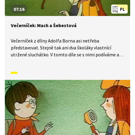
07:16
PL
Večerníček: Mach a Šebestová
Večerníček z dílny Adolfa Borna asi netřeba
představovat. Stejně tak ani dva školáky vlastnící
utržené sluchátko. V tomto díle se s nimi podíváme až
do pravěku. Co byste si od kouzelného sluchátka přáli
vy?