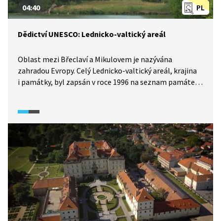
04:40
PL
Dědictví UNESCO: Lednicko-valtický areál
Oblast mezi Břeclaví a Mikulovem je nazývána
zahradou Evropy. Celý Lednicko-valtický areál, krajina
i památky, byl zapsán v roce 1996 na seznam památek
chráněných UNESCO. Nejrozsáhlejší uměle vytvořený
krajinářský komplex ve střední Evropě vybudovali
Lichtenštejnové. Dnes patří kdysi nehostinné místo
s močály k nejnavštěvovanějším památkám celé České
republiky.