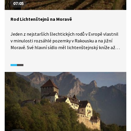
07:05
Rod Lichtenštejnů na Moravě
Jeden z nejstarších šlechtických rodů v Evropě vlastnil
v minulosti rozsáhlé pozemky v Rakousku a na jižní
Moravě. Své hlavní sídlo měl lichtenštejnský kníže až
do roku 1938 ve Valticích. Rod postihly konfiskace
majetku nejprve ve 20. letech v období ČSR a poté jim
zbytek majetku byl zabaven po roce 1945 na základě
tzv. Benešových dekretů. Dodnes není tento problém
definitivně vyřešen.