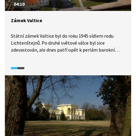
04:10
Zámek Valtice
Státní zámek Valtice byl do roku 1945 sídlem rodu
Lichtenštejnů. Po druhé světové válce byl sice
zdevastován, ale dnes patří opět k perlám barokní
architektury. Za pozornost stojí zvláště zámecká kaple
a také divadlo, které bylo obnoveno a je replikou
původního barokního divadla.