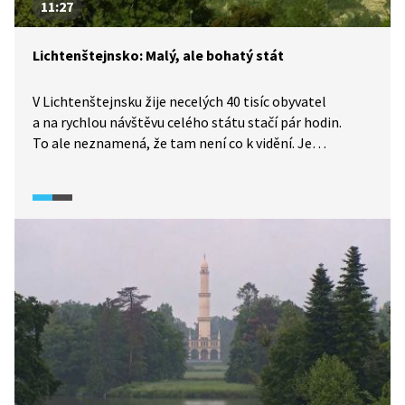
11:27
Lichtenštejnsko: Malý, ale bohatý stát
V Lichtenštejnsku žije necelých 40 tisíc obyvatel
a na rychlou návštěvu celého státu stačí pár hodin.
To ale neznamená, že tam není co k vidění. Je
to krajina velkých hor i malebných údolí. Navíc je
to jedna z mála zemí na světě, která má nulový státní
dluh, a zároveň patří k těm nejbohatším. Země
prosperuje hlavně díky průmyslu, finančnictví
a stabilnímu politickému systému.