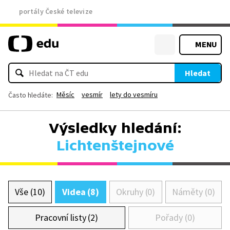
portály České televize
MENU
Hledat
Měsíc
vesmír
lety do vesmíru
Často hledáte:
Výsledky hledání:
Lichtenštejnové
Vše (10)
Videa (8)
Okruhy (0)
Náměty (0)
Pracovní listy (2)
Pořady (0)