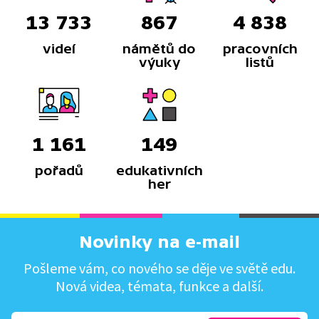
13 733
867
4 838
videí
námětů do
pracovních
výuky
listů
1 161
149
pořadů
edukativních
her
Novinky na e-mail
Pošleme vám, co nového se děje ve světě edu.
Nová videa, témata, funkce a další.