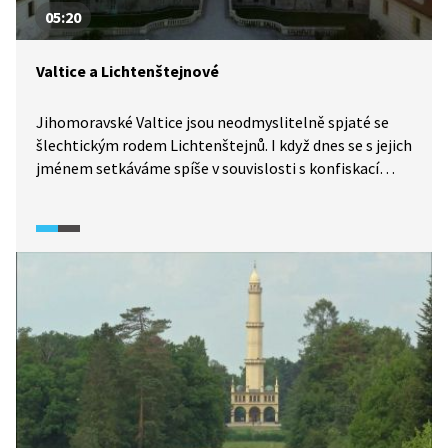
05:20
Valtice a Lichtenštejnové
Jihomoravské Valtice jsou neodmyslitelně spjaté se
šlechtickým rodem Lichtenštejnů. I když dnes se s jejich
jménem setkáváme spíše v souvislosti s konfiskací
majetku po roce 1945, je s nimi spjat i Lednicko-
valtický areál, který byl zapsán do seznamu kulturního
dědictví UNESCO. S příslušníky rodu se setkáváme
v českých dějinách i v bitvě na Moravském poli či v bitvě
na Bílé hoře. Jeden z členů tohoto rodu dokonce
předsedal soudu nad 27 českými pány v roce v 1621.