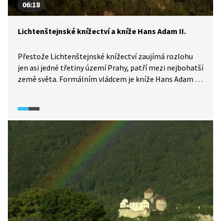
06:18
Lichtenštejnské knížectví a kníže Hans Adam II.
Přestože Lichtenštejnské knížectví zaujímá rozlohu
jen asi jedné třetiny území Prahy, patří mezi nejbohatší
země světa. Formálním vládcem je kníže Hans Adam II.,
pravomoci ale předal synovi Aloisovi. Vzhledem
k původu a zodpovědnosti spojené s vládnutím je
pochopitelné, že jejich výchova, vzdělání, ale
i postavení například mezi spolužáky byly poněkud
odlišné.