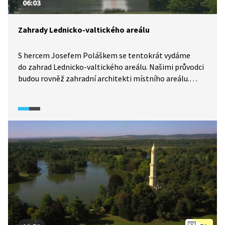
06:03
Zahrady Lednicko-valtického areálu
S hercem Josefem Poláškem se tentokrát vydáme
do zahrad Lednicko-valtického areálu. Našimi průvodci
budou rovněž zahradní architekti místního areálu.
Vysvětlí nám, proč a jakým způsobem se rod
Lichtenštejnů podílel na vzniku tohoto
architektonického skvostu. Speciální pozornost je pak
věnována zdejšímu minaretu a Josefu Hardtmuthovi,
dvornímu architektovi rodu Lichtenštejnů, ale
i vynálezci tužky.