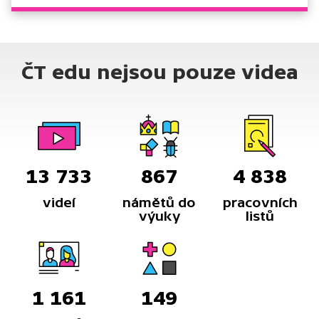
ČT edu nejsou pouze videa
13 733
867
4 838
videí
námětů do
pracovních
výuky
listů
1 161
149