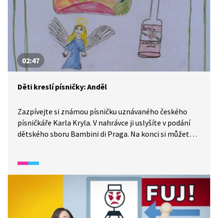
02:47
Děti kreslí písničky: Anděl
Zazpívejte si známou písničku uznávaného českého
písničkáře Karla Kryla. V nahrávce ji uslyšíte v podání
dětského sboru Bambini di Praga. Na konci si můžete
namalovat vlastního andělíčka. Inspirací vám mohou
být andělé, které uvidíte ve videoklipu.