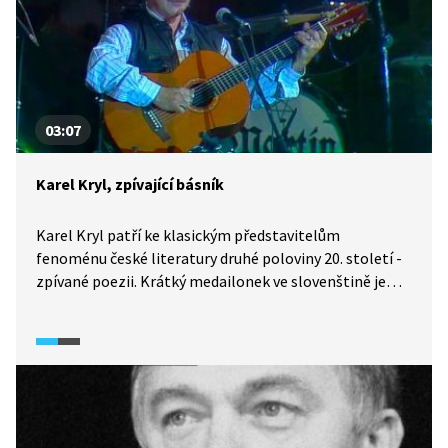
03:07
Karel Kryl, zpívající básník
Karel Kryl patří ke klasickým představitelům
fenoménu české literatury druhé poloviny 20. století -
zpívané poezii. Krátký medailonek ve slovenštině je
doplněný písní Děkuji, kterou mnozí považují
za Krylovo krédo.