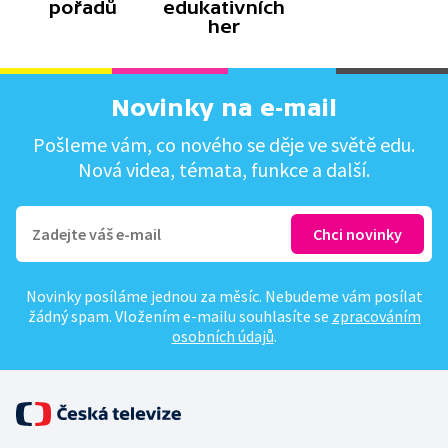
pořadů
edukativních
her
Novinky na e-mail
Pošleme vám, co nového se děje ve světě edu.
Nová videa, témata, funkce a další.
Novinky posíláme jednou za měsíc. Nebudeme vám posílat
žádný spam. Vložením e-mailu souhlasíte se
zpracováním
osobních údajů
.