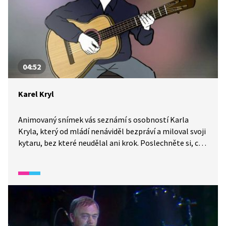
04:52
Karel Kryl
Animovaný snímek vás seznámí s osobností Karla
Kryla, který od mládí nenáviděl bezpráví a miloval svoji
kytaru, bez které neudělal ani krok. Poslechněte si, co
ho inspirovalo při psaní jeho písní, ve kterých kritizoval
společenské poměry a politický režim. Znáte jeho
nejznámější písně?