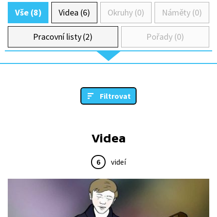
Vše (8)
Videa (6)
Okruhy (0)
Náměty (0)
Pracovní listy (2)
Pořady (0)
Filtrovat
Videa
6
videí