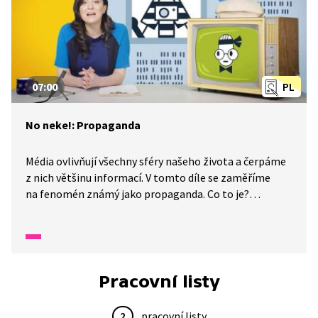
07:00
PL
No neke!: Propaganda
Média ovlivňují všechny sféry našeho života a čerpáme
z nich většinu informací. V tomto díle se zaměříme
na fenomén známý jako propaganda. Co to je?
Propaganda nemusí být vždy špatná. Jak se bránit zlé
propagandě, představuje moderátorka Tereza
Řezníčková ve spolupráci s profesorem Žeprejem.
Pracovní listy
2
pracovní listy