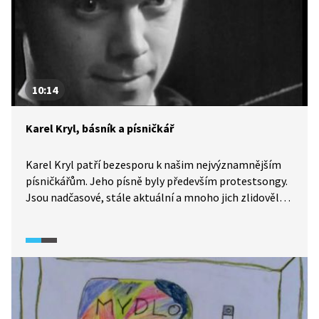
10:14
Karel Kryl, básník a písničkář
Karel Kryl patří bezesporu k našim nejvýznamnějším
písničkářům. Jeho písně byly především protestsongy.
Jsou nadčasové, stále aktuální a mnoho jich zlidovělo.
Kryl měl ambice být především básníkem a to je jedním
z důvodů, proč má jeho hudební tvorba tak vysokou
kvalitu. Ze vzpomínek přátel se dozvíme něco o tom,
jak se k písničkám dostal a co ho v životě ovlivnilo.