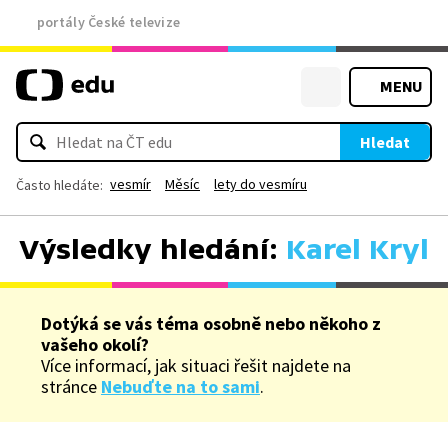
portály České televize
MENU
Hledat
vesmír
Měsíc
lety do vesmíru
Často hledáte:
Výsledky hledání:
Karel Kryl
Dotýká se vás téma osobně nebo někoho z
vašeho okolí?
Více informací, jak situaci řešit najdete na
stránce
Nebuďte na to sami
.