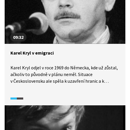
09:32
Karel Kryl v emigraci
Karel Kryl odjel v roce 1969 do Německa, kde už zůstal,
ačkoliv to původně v plánu neměl. Situace
v Československu ale spěla k uzavření hranic a k
totalitě - a on jako výsostně protirežimní kritik by už
neměl žádnou uměleckou budoucnost. Začal pracovat
v Rádiu Svobodná Evropa, kde bohužel nevyužili jeho
potenciálu ve sféře politiky a nabídli mu jen místo
sportovního redaktora – pravděpodobně i z důvodu
jeho složité a nesmlouvavé povahy a nechuti
podřizovat se.