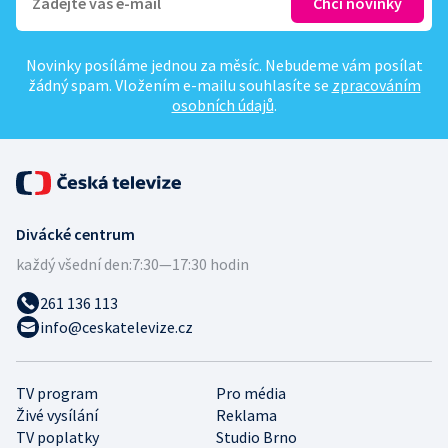
Novinky posíláme jednou za měsíc. Nebudeme vám posílat
žádný spam. Vložením e-mailu souhlasíte se
zpracováním
osobních údajů
.