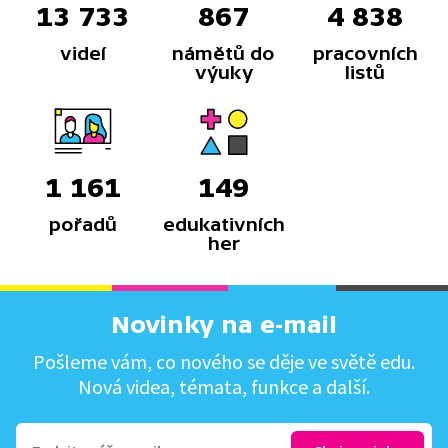
13 733
867
4 838
videí
námětů do
pracovních
výuky
listů
1 161
149
pořadů
edukativních
her
Novinky na e-mail
Pošleme vám, co nového se děje ve světě edu.
Nová videa, témata, funkce a další.