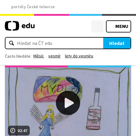
portály České televize
MENU
Hledat
Měsíc
vesmír
lety do vesmíru
Často hledáte:
02:47