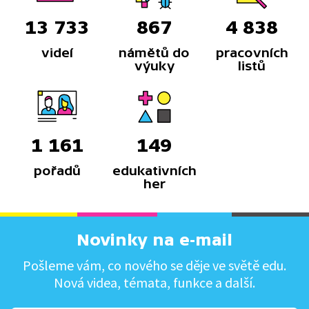
13 733
867
4 838
videí
námětů do
pracovních
výuky
listů
1 161
149
pořadů
edukativních
her
Novinky na e-mail
Pošleme vám, co nového se děje ve světě edu.
Nová videa, témata, funkce a další.