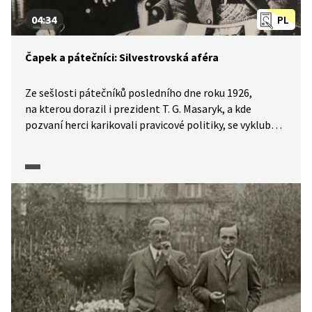
04:34
PL
Čapek a pátečníci: Silvestrovská aféra
Ze sešlosti pátečníků posledního dne roku 1926,
na kterou dorazil i prezident T. G. Masaryk, a kde
pozvaní herci karikovali pravicové politiky, se vyklubala
aféra, která zaměstnávala novináře a všechny
zúčastněné až do března 1929 v rámci
protimasarykovské kampaně před prezidentskými
volbami.