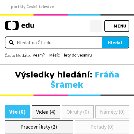
portály České televize
MENU
Hledat
vesmír
Měsíc
lety do vesmíru
Často hledáte:
Výsledky hledání:
Fráňa
Šrámek
Vše (6)
Videa (4)
Okruhy (0)
Náměty (0)
Pracovní listy (2)
Pořady (0)