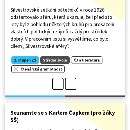
Silvestrovské setkání pátečníků v roce 1926
odstartovalo aféru, která ukazuje, že i před sto
lety byl z pohledu některých kruhů pro prosazení
vlastních politických zájmů každý prostředek
dobrý. V pracovním listu si vysvětlíme, co bylo
cílem ,,Silvestrovské aféry".
2. stupeň ZŠ
Střední škola
ČJ a literatura
Čtenářská gramotnost
Seznamte se s Karlem Čapkem (pro žáky
SŠ)