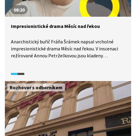
08:20
Impresionistické drama Měsíc nad řekou
Anarchistický buřič Fráňa Šrámek napsal vrcholné
impresionistické drama Měsíc nad řekou. V inscenaci
režírované Annou Petrželkovou jsou kladeny
nadčasové existencionální otázky – lže nám mládí
svými čarovnými slovy, nebo je to jediná pravdivá doba
našeho života? V hlavní roli se představila Petra
Staňková.
Rozhovor s odborníkem