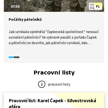
07:50
PL
Počátky pátečníků
Jak vznikala ojedinělá "čapkovská společnost" nesoucí
označení pátečníci? Ve vybrané pasáži z pořadu Čapek
a pátečníci se dozvíte, jak pátečníci vznikali, kdo
navštěvoval pravidelná setkání i kde se scházeli.
Ve videu se prolínají nejrůznější literární místa,
Muzeum bratří Čapků v Malých Svatoňovicích i vila
bratří Čapků.
Pracovní listy
2
pracovní listy
Pracovní list: Karel Čapek - Silvestrovská
aféra