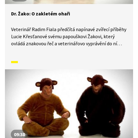
Dr. Žako: O zakletém ohaři
Veterinář Radim Fiala předčítá napínavé zvířecí příběhy
Lucie Křesťanové svému papouškovi Žakovi, který
ovládá znakovou řeč a veterinářovo vyprávění do ní
simultánně převádí. Pohádky o zvířátkách tak mohou
sledovat i malí neslyšící. V tomto díle si užijí pohádku
o zakletém ohaři Trumberovi, který se styděl za svoje
jméno a neposlechl páníčka, za což ho stihl hrozný
trest.
09:38