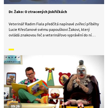
Dr. Žako: O ztracených jiskřičkách
Veterinář Radim Fiala předčítá napínavé zvířecí příběhy
Lucie Křesťanové svému papouškovi Žakovi, který
ovládá znakovou řeč a veterinářovo vyprávění do ní
simultánně převádí. Pohádky o zvířátkách tak mohou
sledovat i malí neslyšící. V tomto díle si užijí pohádku
o ztracených jiskřičkách, pomocnicích psího kmotříčka.
09:26