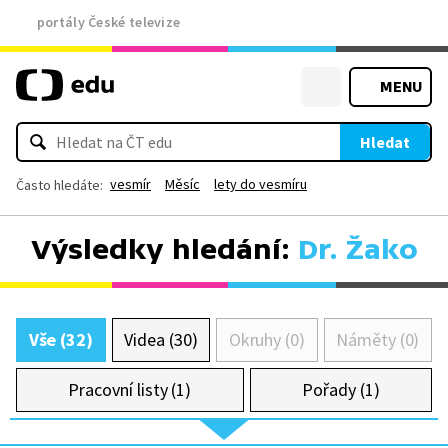
portály České televize
MENU
Hledat
vesmír
Měsíc
lety do vesmíru
Často hledáte:
Výsledky hledání:
Dr. Žako
Vše (32)
Videa (30)
Okruhy (0)
Náměty (0)
Pracovní listy (1)
Pořady (1)