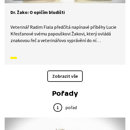
Dr. Žako: O opičím bludišti
Veterinář Radim Fiala předčítá napínavé příběhy Lucie
Křesťanové svému papouškovi Žakovi, který ovládá
znakovou řeč a veterinářovo vyprávění do ní
simultánně převádí. Pohádky tak mohou sledovat
i malí neslyšící. V tomto díle si užijí pohádku o opičím
bludišti a o tom, že se vyplatí poslouchat ty, kteří nás
mají rádi.
Zobrazit vše
Pořady
1
pořad