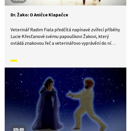
Dr. Žako: O Aničce Klapačce
Veterinář Radim Fiala předčítá napínavé zvířecí příběhy
Lucie Křesťanové svému papouškovi Žakovi, který
ovládá znakovou řeč a veterinářovo vyprávění do ní
simultánně převádí. Pohádky o zvířátkách tak mohou
sledovat i malí neslyšící. V tomto díle si užijí pohádku
o Aničce Klapačce, holčičce, která slyšela zvuky, co
ostatní neslyší, a viděla různé věci tam, kde je ostatní
nevidí.
09:49