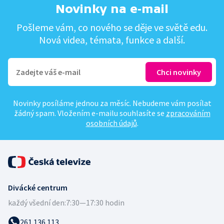
Novinky na e-mail
Pošleme vám, co nového se děje ve světě edu.
Nová videa, témata, funkce a další.
Novinky posíláme jednou za měsíc. Nebudeme vám posílat
žádný spam. Vložením e-mailu souhlasíte se
zpracováním
osobních údajů
.