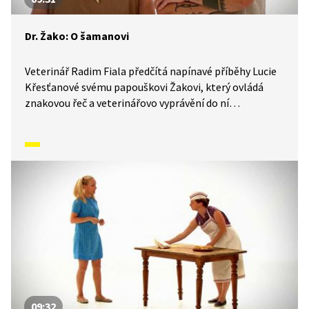
Dr. Žako: O šamanovi
Veterinář Radim Fiala předčítá napínavé příběhy Lucie
Křesťanové svému papouškovi Žakovi, který ovládá
znakovou řeč a veterinářovo vyprávění do ní
simultánně převádí. Pohádky tak mohou sledovat
i malí neslyšící. V tomto díle si užijí pohádku
o šamanovi Hubakukovi, který uměl mluvit se zvířaty.
09:32