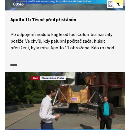
08:43
PL
Apollo 11: Těsně před přistáním
Po odpojení modulu Eagle od lodi Columbia nastaly
potíže. Ve chvíli, kdy palubní počítač začal hlásit
přetížení, byla mise Apollo 11 ohrožena. Kdo rozhodl
o pokračování přistávacího manévru, jak kosmonauti
i lidé v řídícím středisku v Houstonu dramatické situace
prožívali a jak je řešili? Chvíle těsně před přistáním
na Měsíci popisuje Vladimír Piskala z vědecké redakce
ČT v dalším z pořadů série připravené k 50. výročí
přistání člověka na Měsíci.