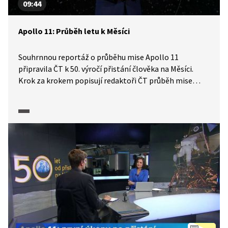
09:44
Apollo 11: Průběh letu k Měsíci
Souhrnnou reportáž o průběhu mise Apollo 11
připravila ČT k 50. výročí přistání člověka na Měsíci.
Krok za krokem popisují redaktoři ČT průběh mise
Apollo 11. Od startu až po přechod z oběžné dráhy
Země na oběžnou dráhu Měsíce, dramatický průběh
přistání na Měsíci i úkoly, které astronauti plnili.
Reportáž je doplněna simulacemi letu nosné rakety
i autentickými záznamy komunikace astronautů se
Zemí. Dozvíme se, kdo tvořil posádku Apolla 11, jaké
byly role astronautů a uslyšíme i slova zatím
posledního člověka, který na povrch Měsíce vstoupil.