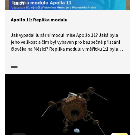
15:27
Apollo 11: Replika modulu
Jak vypadal lunární modul mise Apollo 11? Jaká byla
jeho velikost a čím byl vybaven pro bezpečné přistání
člověka na Měsíci? Replika modulu v měřítku 1:1 byla
vystavena v Planetáriu hlavního města Prahy. Vladimír
Piskala z vědecké redakce ČT nás spolu s ředitelem
Planetária Jakubem Rozehnalem podrobně seznámí
s konstrukcí modulu a jeho funkcemi. Dozvíme se, kde
byly umístěny vědecké přístroje, která jeho část
sloužila jako odpalovací rampa pro odlet z Měsíce, jaké
palivo bylo pro odlet modulu z Měsíce použito. Uvnitř
modulu můžeme mimo jiné sledovat, jak se astronauti
orientovali při přistání, jak ovládali palubní počítač
i jaké možnosti odpočinku před odletem z Měsíce jim
vnitřní prostor modulu poskytl. Pořad je součástí série,
kterou ČT připravila k 50. výročí přistání člověka