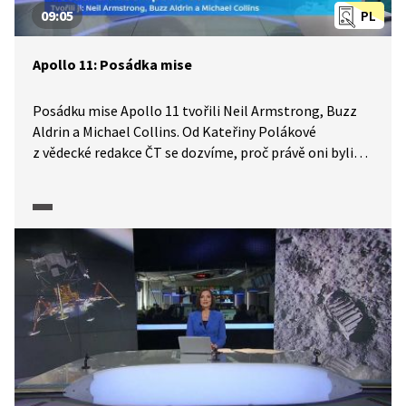
09:05
PL
Apollo 11: Posádka mise
Posádku mise Apollo 11 tvořili Neil Armstrong, Buzz
Aldrin a Michael Collins. Od Kateřiny Polákové
z vědecké redakce ČT se dozvíme, proč právě oni byli
vybráni, kdo o tom rozhodl, jaké byly jejich úkoly i proč
právě Armstrong byl tím, kdo vstoupil na Měsíc jako
první. Můžeme sledovat jeho chování v dramatických
chvílích těsně před přistáním. Poznáme i jeho postoj
k faktu, že se stal nejslavnějším člověkem 20. století.
A co čekalo posádku po návratu na Zem? Pořad je
součástí série, kterou ČT připravila k 50. výročí přistání
člověka na Měsíci.