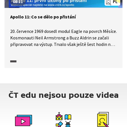
08:11
PL
Apollo 11: Co se dělo po přistání
20. července 1969 dosedl modul Eagle na povrch Měsíce.
Kosmonauti Neil Armstrong a Buzz Aldrin se začali
připravovat na výstup. Trvalo však ještě šest hodin než
mohli dveře modulu otevřít. Jak probíhala první
komunikace se Zemí těsně po přistání a co vše bylo
třeba udělat, než se dveře modulu otevřely, sledujeme
s Martinem Tyburcem z vědecké redakce ČT. Vedle
slavné věty prvního člověka na Měsíci vyslechneme
v autentických záběrech i první dojmy kosmonautů
z měsíční krajiny. Na povrchu Měsíce strávili přes dvě
ČT edu nejsou pouze videa
hodiny a sesbírali 22 kg vzorků měsíční horniny. Pořad
je součástí série, kterou ČT připravila k 50. výročí
přistání na Měsíci.