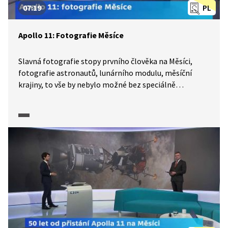
07:19
PL
Apollo 11: Fotografie Měsíce
Slavná fotografie stopy prvního člověka na Měsíci,
fotografie astronautů, lunárního modulu, měsíční
krajiny, to vše by nebylo možné bez speciálně
upravených aparátů a objektivů. Astronauti museli
při pořizování snímků zaměřovat své objekty naslepo,
bez hledáčku, který je pro fotografa ve skafandru
zbytečný. Astrofotograf Zdeněk Bardon ukazuje téměř
originál přístroje, který byl používán na misích Apollo.
Úpravy nutné pro fotografování v kosmickém prostoru
popisuje technický specialista firmy Carl Zeiss.
Fotografování trénovaly posádky mise Apollo
v meteorickém kráteru v Arizoně. Pořad je součástí
série, kterou ČT připravila k 50. výročí přistání člověka
na Měsíci.