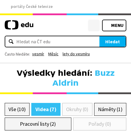
portály České televize
MENU
Hledat
vesmír
Měsíc
lety do vesmíru
Často hledáte:
Výsledky hledání:
Buzz
Aldrin
Vše (10)
Videa (7)
Okruhy (0)
Náměty (1)
Pracovní listy (2)
Pořady (0)