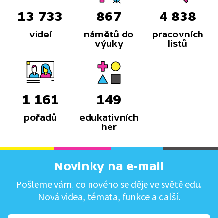
13 733
867
4 838
videí
námětů do
pracovních
výuky
listů
1 161
149
pořadů
edukativních
her
Novinky na e-mail
Pošleme vám, co nového se děje ve světě edu.
Nová videa, témata, funkce a další.