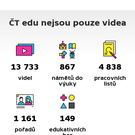
ČT edu nejsou pouze videa
13 733
867
4 838
videí
námětů do
pracovních
výuky
listů
1 161
149
pořadů
edukativních