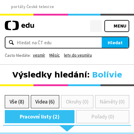
portály České televize
MENU
Hledat
vesmír
Měsíc
lety do vesmíru
Často hledáte:
Výsledky hledání:
Bolívie
Vše (8)
Videa (6)
Okruhy (0)
Náměty (0)
Pracovní listy (2)
Pořady (0)