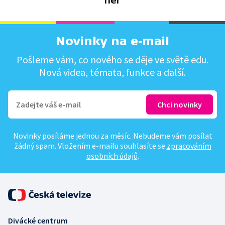
her
Novinky na e-mail
Pošleme vám, co nového se děje ve světě edu.
Nová videa, témata, funkce a další.
Novinky posíláme jednou za měsíc. Nebudeme vám posílat
žádný spam. Vložením e-mailu souhlasíte se
zpracováním
osobních údajů
.