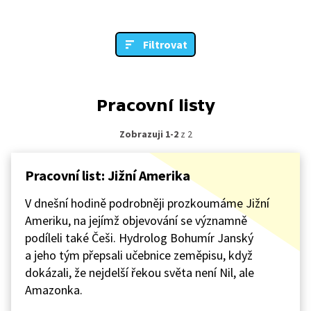
Filtrovat
Pracovní listy
Zobrazuji 1-2
z 2
Pracovní list: Jižní Amerika
V dnešní hodině podrobněji prozkoumáme Jižní
Ameriku, na jejímž objevování se významně
podíleli také Češi. Hydrolog Bohumír Janský
a jeho tým přepsali učebnice zeměpisu, když
dokázali, že nejdelší řekou světa není Nil, ale
Amazonka.