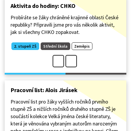
Aktivita do hodiny: CHKO
Probíráte se žáky chráněné krajinné oblasti České
republiky? Připravili jsme pro vás několik aktivit,
jak si všechny CHKO zopakovat.
2. stupeň ZŠ
Střední škola
Zeměpis
Pracovní list: Alois Jirásek
Pracovní list pro žáky vyšších ročníků prvního
stupně ZŠ a nižších ročníků druhého stupně ZŠ je
součástí kolekce Velká jména české literatury,
která je věnována vybraným autorům narozeným
nebo zemřelým v roce s jedničkou na konci. Cílem