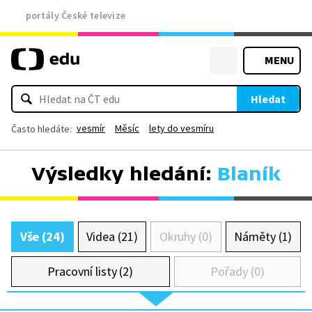
portály České televize
MENU
Hledat
vesmír
Měsíc
lety do vesmíru
Často hledáte:
Výsledky hledání:
Blaník
Vše (24)
Videa (21)
Okruhy (0)
Náměty (1)
Pracovní listy (2)
Pořady (0)