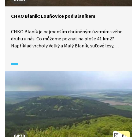
CHKO Blaník: Louňovice pod Blaníkem
CHKO Blaník je nejmenším chráněným územím svého
druhu u nás. Co můžeme poznat na ploše 41 km2?
Například vrcholy Velký a Malý Blaník, suťové lesy,
mokřady či meandry řeky Blanice. Také se tu nachází
památky, například barokní kostel a zámek
v Louňovicích pod Blaníkem.
04:30
PL