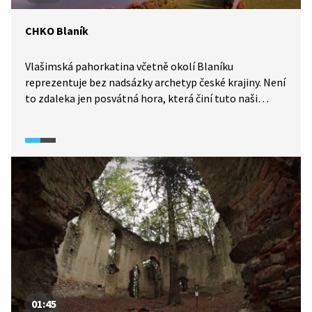
CHKO Blaník
Vlašimská pahorkatina včetně okolí Blaníku
reprezentuje bez nadsázky archetyp české krajiny. Není
to zdaleka jen posvátná hora, která činí tuto naši
nejmenší chráněnou krajinnou oblast přírodně
zajímavou. Pestrá příroda se zde mísí s legendami,
jejichž kořeny sahají až do keltských časů.
01:45