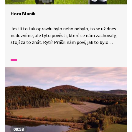
Hora Blaník
Jestli to tak opravdu bylo nebo nebylo, to se už dnes
nedozvíme, ale tyto pověsti, které se nám zachovaly,
stojí za to znát. Rytíř Prášil nám poví, jak to bylo
s horou Blaník, kde jsou podle pověsti ukryti rytíři
svatého Václava. Ti nám přijdou pomoci, až nám bude
nejhůř. Celá pověst je i ve znakové řeči.
09:53