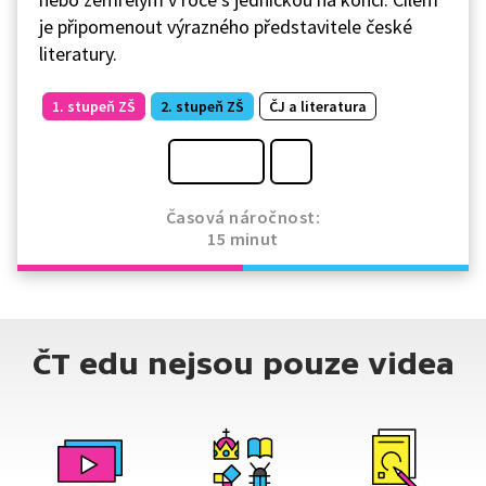
je připomenout výrazného představitele české
literatury.
1. stupeň ZŠ
2. stupeň ZŠ
ČJ a literatura
Časová náročnost:
15 minut
ČT edu nejsou pouze videa