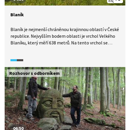
Blaník
Blaník je nejmenší chráněnou krajinnou oblastí v České
republice. Nejvyšším bodem oblasti je vrchol Velkého
Blaníku, který měří 638 metrů. Na tento vrchol se
vydáme z obce Louňovice pod Blaníkem, cestou se
podíváme i na jeho mladšího bratříčka Malý Blaník.
A vypravíme se i po bájných stopách blanických rytířů.
Rozhovor s odborníkem
06:50