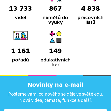
13 733
867
4 838
videí
námětů do
pracovních
výuky
listů
1 161
149
pořadů
edukativních
her
Novinky na e-mail
Pošleme vám, co nového se děje ve světě edu.
Nová videa, témata, funkce a další.