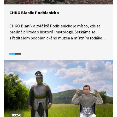
CHKO Blaník: Podblanicko
CHKO Blaník a zvláště Podblanicko je místo, kde se
prolíná příroda s historií i mytologií. Setkáme se
s ředitelem podblanického muzea a místním rodákem
Radovanem Cádrem, který nám tuto oblast přiblíží
ze všech tří pohledů. V závěru si projdeme naučnou
stezku a navštívíme rozhlednu na Velkém Blaníku.
09:50