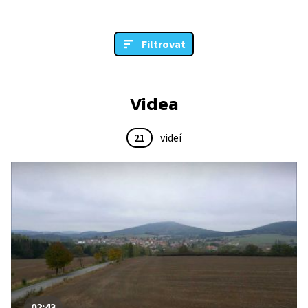
Filtrovat
Videa
21
videí
02:43