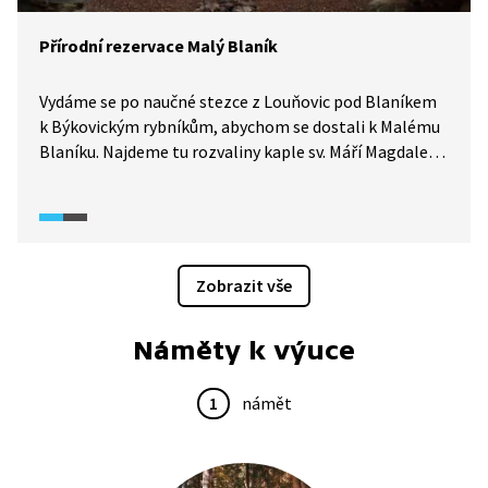
Přírodní rezervace Malý Blaník
Vydáme se po naučné stezce z Louňovic pod Blaníkem
k Býkovickým rybníkům, abychom se dostali k Malému
Blaníku. Najdeme tu rozvaliny kaple sv. Máří Magdaleny,
kam až do 18. století mířili poutníci. V okolí kaple se
nachází chráněné bučiny a mezi nimi kamenná moře.
Zobrazit vše
Náměty k výuce
1
námět