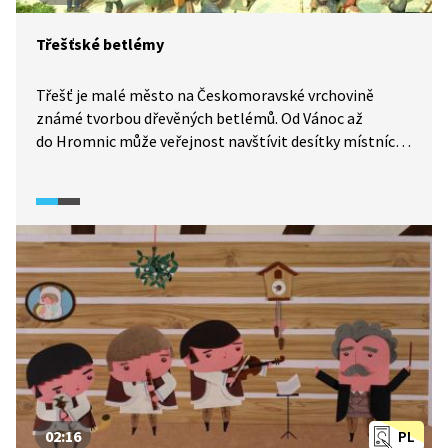
Třešťské betlémy
Třešť je malé město na Českomoravské vrchovině
známé tvorbou dřevěných betlémů. Od Vánoc až
do Hromnic může veřejnost navštívit desítky místních
betlémářů, kteří vystavují svá originální díla přímo
ve svých domácnostech. Tradice betlémářství vznikla
v Třešti před více než dvěma sty lety a je stále nádherně
živá. Každoročně místní řezbáři vytvoří desítky nových
figurek, které obdivují návštěvníci z celého světa.
Podívejte se, jakou krásou tady disponují, které tradice
zde stále dodržují a čím jsou místní betlémy jedinečné.
02:16
PL