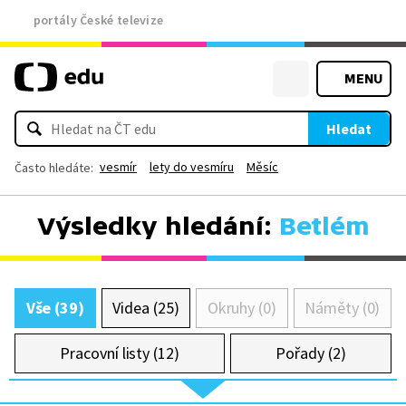
portály České televize
MENU
Hledat
vesmír
lety do vesmíru
Měsíc
Často hledáte:
Výsledky hledání:
Betlém
Vše (39)
Videa (25)
Okruhy (0)
Náměty (0)
Pracovní listy (12)
Pořady (2)