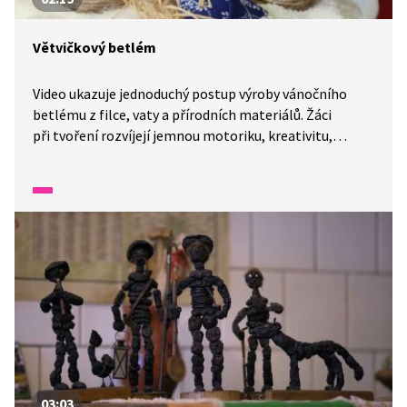
Větvičkový betlém
Video ukazuje jednoduchý postup výroby vánočního
betlému z filce, vaty a přírodních materiálů. Žáci
při tvoření rozvíjejí jemnou motoriku, kreativitu,
prostorovou představivost a seznamují se s vánočními
tradicemi. Aktivitu lze využít při předvánočním tvoření,
ve výtvarné výchově nebo pracovních činnostech.
03:03