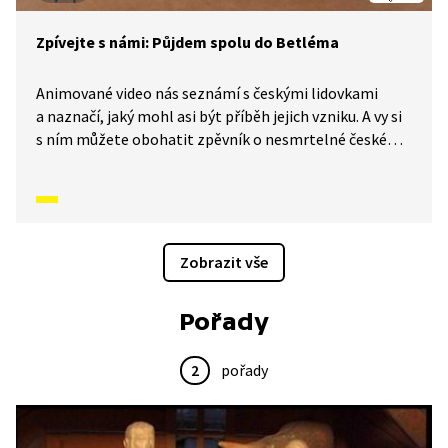
Zpívejte s námi: Půjdem spolu do Betléma
Animované video nás seznámí s českými lidovkami
a naznačí, jaký mohl asi být příběh jejich vzniku. A vy si
s ním můžete obohatit zpěvník o nesmrtelné české
písničky, které znají celé generace malých i velkých
zpěváků. Dnes se naučíme písničku Půjdem spolu
do Betléma.
Zobrazit vše
Pořady
2
pořady