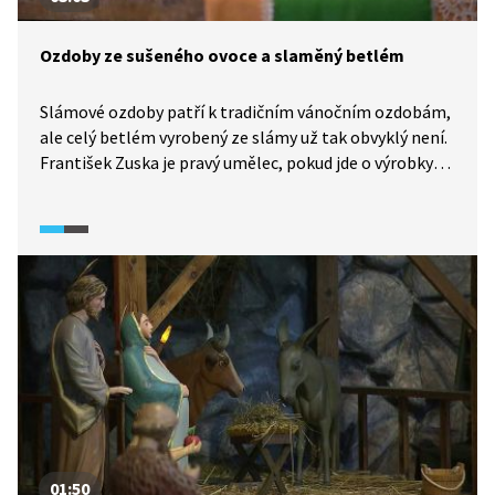
Ozdoby ze sušeného ovoce a slaměný betlém
Slámové ozdoby patří k tradičním vánočním ozdobám,
ale celý betlém vyrobený ze slámy už tak obvyklý není.
František Zuska je pravý umělec, pokud jde o výrobky
ze slámy. Ještě méně obvyklé jsou ozdoby, respektive
figurky ze sušeného ovoce, které sloužily jako vánoční
a mikulášské dárky. Tato tradice už se příliš nepěstuje,
ale ve Vizovicích se ji stále snaží uchovat.
01:50