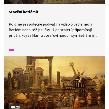
Stavění betlémů
Pojďme se společně podívat na video o betlémech.
Betlém nebo též jesličky už po staletí připomínají
příběh, kdy se Marii a Josefovi narodil syn. Betlém je
lidovou připomínkou Ježíšova narození. Zakladatelem
stavění betlémů je sv. František z Assisi. První zmínka
o betlému je z 15. století z Itálie.
06:23