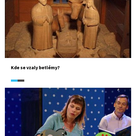
Kde se vzaly betlémy?