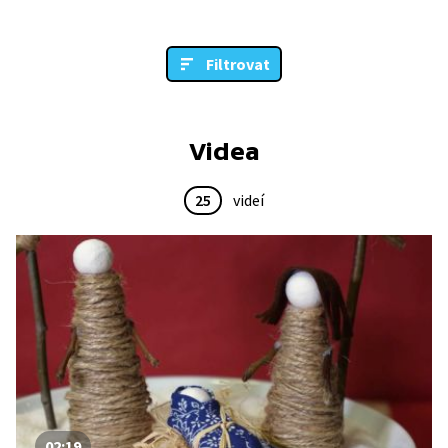
Filtrovat
Videa
25
videí
02:19