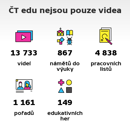
ČT edu nejsou pouze videa
13 733
867
4 838
videí
námětů do
pracovních
výuky
listů
1 161
149
pořadů
edukativních
her