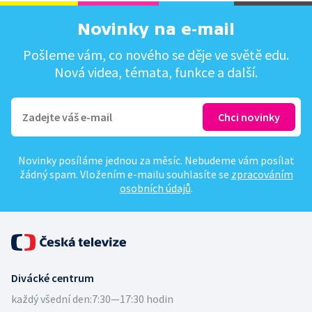
Novinky na e-mail
Pošleme vám, co nového se děje ve světě edu.
Nová videa, témata, funkce a další.
Novinky posíláme jednou za měsíc. Nebudeme vám posílat
žádný spam. Vložením e-mailu souhlasíte se
zpracováním
osobních údajů
.