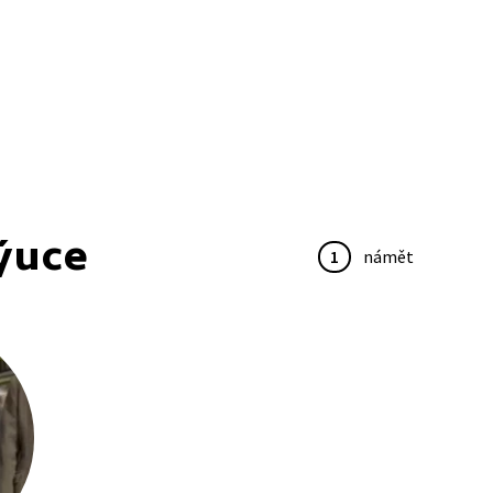
ýuce
1
námět