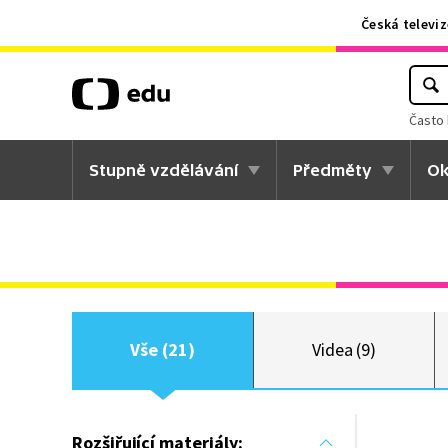
Česká televiz
Často 
Stupně vzdělávání
Předměty
Ok
Vše (21)
Videa (9)
Rozšiřující materiály: