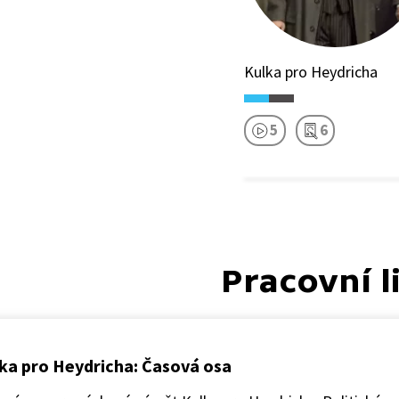
Kulka pro Heydricha
5
6
Pracovní l
ka pro Heydricha: Časová osa