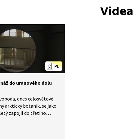
Videa
PL
onáž do uranového dolu
voboda, dnes celosvětově
ý arktický botanik, se jako
letý zapojil do třetího
 Jeho skupina byla ovšem
začátku infiltrována a záhy
ána. Za velezradu