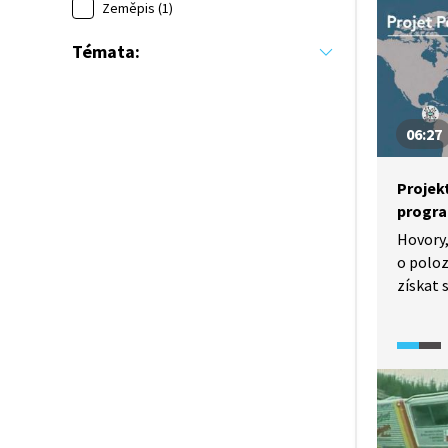
a špion
Zeměpis (1)
let. Pr
Témata:
a urano
s elito
biskupy
na celá
06:27
z nejr
Projek
progr
Hovory,
o poloz
získat 
o útok 
izraels
s tero
do desí
zneužil
a vydír
Kde se 