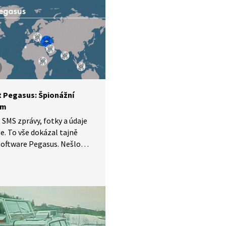
áž byl odsouzen na jedenáct
ošel 17 vězeními
vými doly. Potkával se tu
u národa: spisovateli, umělci,
, filozofy. Ve vězení
ch se tak konaly přednášky
ůznějších oborů…
t Pegasus: Špionážní
am
 SMS zprávy, fotky a údaje
e. To vše dokázal tajně
software Pegasus. Nešlo
hackerů, ale o projekt
ké firmy pro boj
rismem. Systém putoval
tek zemí a řada vlád ho
a například ke sledování
ání svých oponentů a kritiků.
stala chyba a jaký vliv