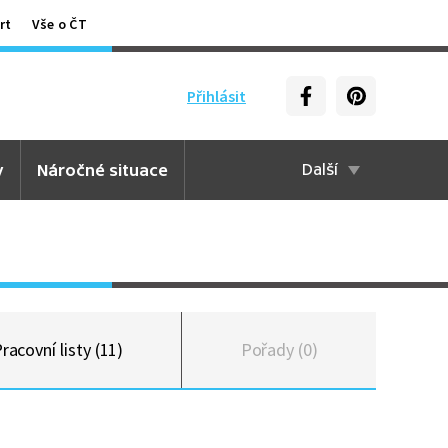
rt
Vše o ČT
Přihlásit
y
Náročné situace
Další
racovní listy (11)
Pořady (0)