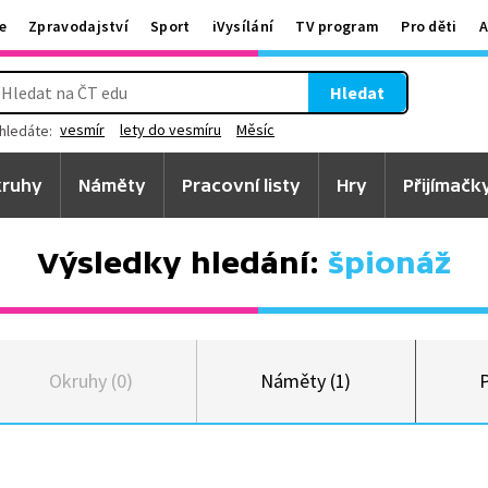
e
Zpravodajství
Sport
iVysílání
TV program
Pro děti
A
Hledat
vesmír
lety do vesmíru
Měsíc
hledáte:
ruhy
Náměty
Pracovní listy
Hry
Přijímačk
Výsledky hledání:
špionáž
Okruhy (0)
Náměty (1)
P