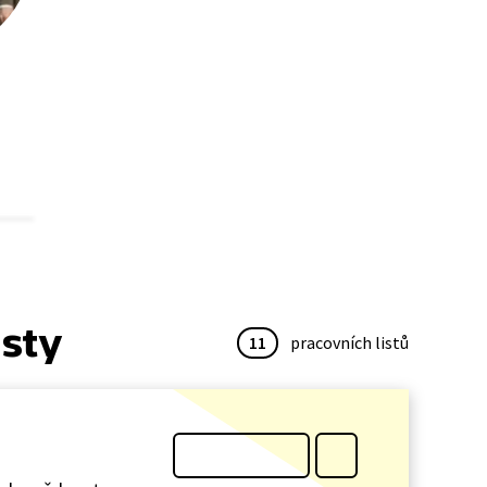
isty
11
pracovních listů