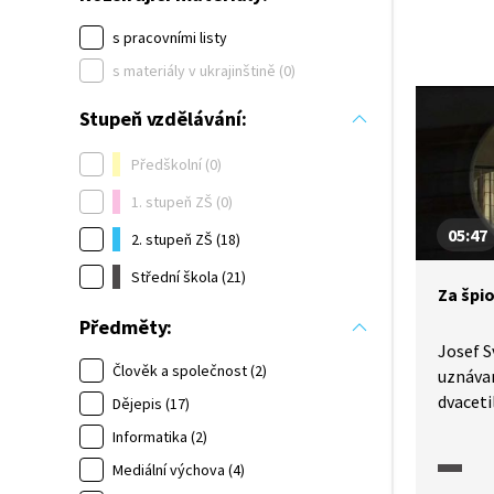
s pracovními listy
s materiály v ukrajinštině (0)
Stupeň vzdělávání:
Předškolní (0)
1. stupeň ZŠ (0)
05:47
2. stupeň ZŠ (18)
Střední škola (21)
Za špi
Předměty:
Josef S
Člověk a společnost (2)
uznávan
dvaceti
Dějepis (17)
odboje.
Informatika (2)
již od 
Mediální výchova (4)
pozatýk