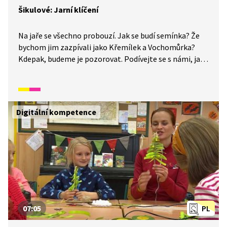
Šikulové: Jarní klíčení
Na jaře se všechno probouzí. Jak se budí semínka? Že
bychom jim zazpívali jako Křemílek a Vochomůrka?
Kdepak, budeme je pozorovat. Podívejte se s námi, jak
na to.
Digitální kompetence
07:05
PL