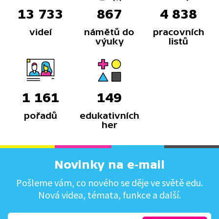
13 733
867
4 838
videí
námětů do
pracovních
výuky
listů
1 161
149
pořadů
edukativních
her
Novinky na e-mail
Pošleme vám, co nového se děje ve světě edu.
Nová videa, témata, funkce a další.