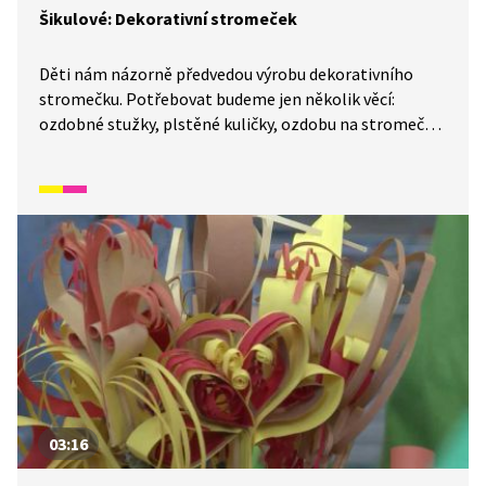
Šikulové: Dekorativní stromeček
Děti nám názorně předvedou výrobu dekorativního
stromečku. Potřebovat budeme jen několik věcí:
ozdobné stužky, plstěné kuličky, ozdobu na stromeček,
klacík, provázek, nůžky a tavnou pistoli. Nezbytné však
budou šikovné ruce a dobré nápady. Výroba stromečku
bude trvat přibližně 20 minut.
03:16