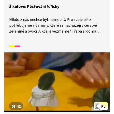
Šikulové: Pěstování řeřichy
Nikdo z nás nechce být nemocný. Pro svoje tělo
potřebujeme vitamíny, které se nacházejí v čerstvé
zelenině a ovoci. A kde je vezmeme? Třeba si doma
vypěstujeme řeřichu a na ní si pak pochutnáme.
Budeme potřebovat navlhčenou vatu a semínka
řeřichy.
01:42
PL