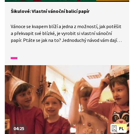
Šikulové: Vlastní vánoční balicí papír
Vánoce se kvapem blíží a jedna z možností, jak potěšit
a překvapit své blízké, je vyrobit si vlastní vánoční
papír. Ptáte se jak na to? Jednoduchý návod vám dají
naši Šikulové. Potřebovat budete jen tenký papír,
tekutou barvu, misku, štětce, kousek houbičky
a disperzní lepidlo. Zjistíte, že vyrobit si svůj vlastní
originální balicí papír na dárky není nic těžkého.
04:25
PL