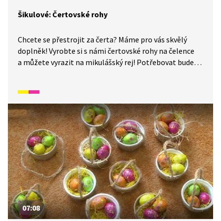
Šikulové: Čertovské rohy
Chcete se přestrojit za čerta? Máme pro vás skvělý
doplněk! Vyrobte si s námi čertovské rohy na čelence
a můžete vyrazit na mikulášský rej! Potřebovat budete
červený filc, šablonu rohů, duté vlákno, čelenku, nůžky,
fix a tavnou pistoli. S námi se proměníte v zástupce
pekla dřív, než stihnete pořádně zablekotat.
07:08