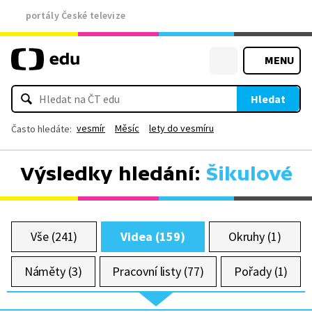
portály České televize
MENU
Hledat
vesmír
Měsíc
lety do vesmíru
Často hledáte:
Výsledky hledání:
Šikulové
Vše (241)
Videa (159)
Okruhy (1)
Náměty (3)
Pracovní listy (77)
Pořady (1)