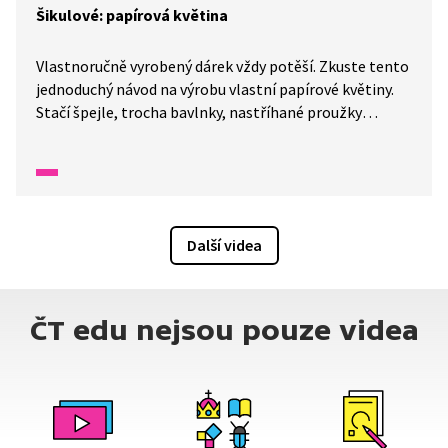
Šikulové: papírová květina
Vlastnoručně vyrobený dárek vždy potěší. Zkuste tento
jednoduchý návod na výrobu vlastní papírové květiny.
Stačí špejle, trocha bavlnky, nastříhané proužky
barevného papíru, lepidlo a můžeme začít vyrábět.
Každá květina může být naprosto originální
a dozajista potěší.
Další videa
ČT edu nejsou pouze videa