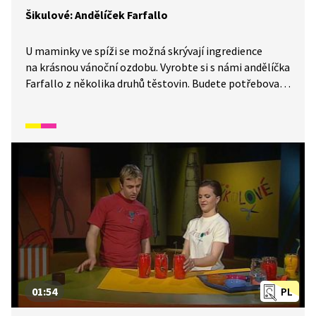
Šikulové: Andělíček Farfallo
U maminky ve spíži se možná skrývají ingredience
na krásnou vánoční ozdobu. Vyrobte si s námi andělíčka
Farfallo z několika druhů těstovin. Budete potřebovat
dva druhy těstovin, zlatou barvu ve spreji, kuličky
nového koření, tavnou pistoli a starý papír. Stačí pár
jednoduchých kroků a andílci jsou tu!
01:54
PL