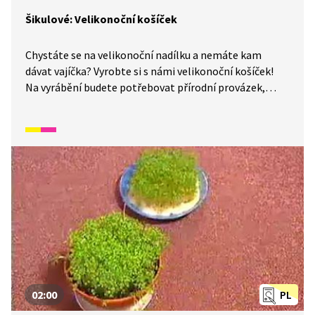
Šikulové: Velikonoční košíček
Chystáte se na velikonoční nadílku a nemáte kam
dávat vajíčka? Vyrobte si s námi velikonoční košíček!
Na vyrábění budete potřebovat přírodní provázek,
tavicí pistoli, disperzní lepidlo, nůžky, štětec, dřevitou
vlnu, kelímek a papírovou lepicí pásku.
02:00
PL