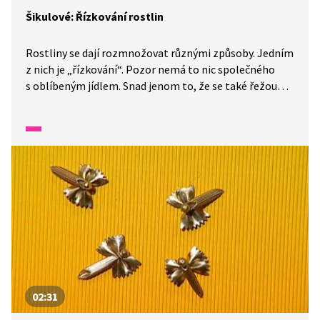
Šikulové: Řízkování rostlin
Rostliny se dají rozmnožovat různými způsoby. Jedním
z nich je „řízkování“. Pozor nemá to nic společného
s oblíbeným jídlem. Snad jenom to, že se také řežou
kousky. Uvidíte, jak správně postupovat při množení
africké fialy. A vlastnoručně vypěstovaná kytička je ten
nejkrásnější dárek, třeba pro maminku.
02:31