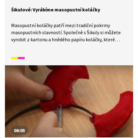
Šikulové: Vyrábíme masopustní koláčky
Masopustní koláčky patří mezi tradiční pokrmy
masopustních slavností. Společně s Šikuly si můžete
vyrobit z kartonu a hnědého papíru koláčky, které
posypete mákem, rýží a čočkou. Sice se nedají jíst, ale
parády nadělají dost. Budete k tomu potřebovat:
papírové talířky, šablonu, tužku, disperzní lepidlo, rýži,
čočku, mák, nůžky, hnědý a bílý papír a štětec.
06:05