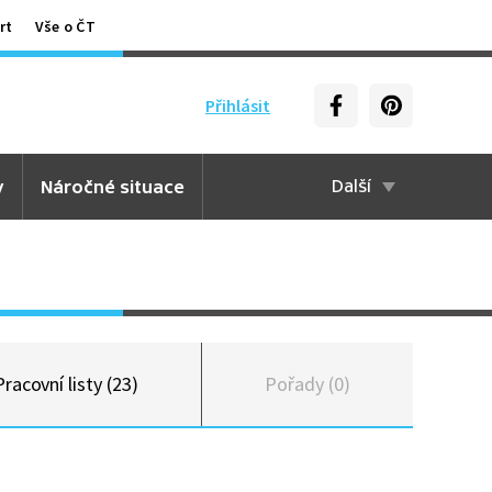
rt
Vše o ČT
Přihlásit
y
Náročné situace
Další
Pracovní listy (23)
Pořady (0)