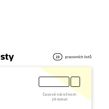
isty
23
pracovních listů
Časová náročnost:
20 minut