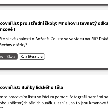
covní list pro střední školy: Mnohovrstevnatý odk
mcové I
te si své znalosti o Boženě. Co jste se ve videu naučili? D
všechny otázky?
ední škola
ČJ a literatura
covní list: Buňky lidského těla
mto pracovním listu se žáci za pomoci fotografií seznámí s
bou některých tělních buněk, ujasní si, co to jsou kmenové