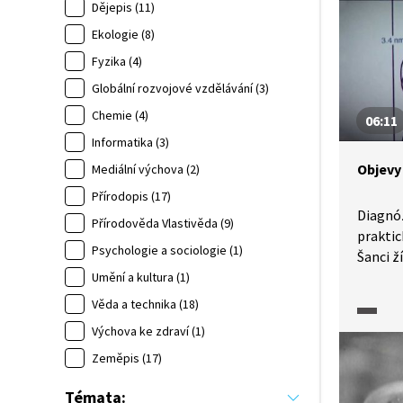
zabývat
Dějepis (11)
20. stol
Ekologie (8)
pouze v
Fyzika (4)
podmín
Globální rozvojové vzdělávání (3)
nanovl
a uvést
Chemie (4)
06:11
přišel 
Informatika (3)
a z Čes
Objevy
Mediální výchova (2)
Ke zko
výrobo
Přírodopis (17)
mikrosk
Diagnó
Přírodověda Vlastivěda (9)
světově
praktic
Psychologie a sociologie (1)
a zakla
Šanci ž
mikros
výjimeč
Umění a kultura (1)
povále
Antoní
Věda a technika (18)
Armin 
objevil
Výchova ke zdraví (1)
nanovl
Cesta k
budete 
Zeměpis (17)
píli, p
trpěliv
Témata:
potkat 