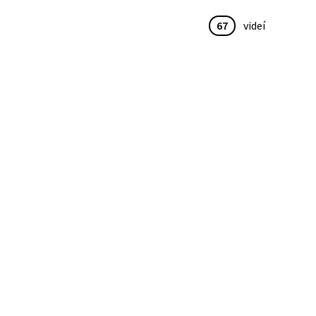
67
videí