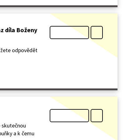
az díla Boženy
okážete odpovědět
e skutečnou
 buňky a k čemu