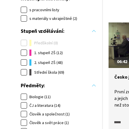
s pracovními listy
s materiály v ukrajinštině (2)
Stupeň vzdělávání:
Předškolní (0)
1. stupeň ZŠ (12)
06:42
2. stupeň ZŠ (48)
Střední škola (69)
Česko 
Předměty:
První 
Biologie (11)
a jejic
než sto
ČJ a literatura (14)
zvlákňo
Člověk a společnost (1)
výrobě
Člověk a svět práce (1)
elektro