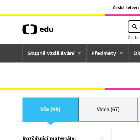
Česká televiz
Často 
Stupně vzdělávání
Předměty
Ok
Vše (90)
Videa (67)
Rozšiřující materiály: