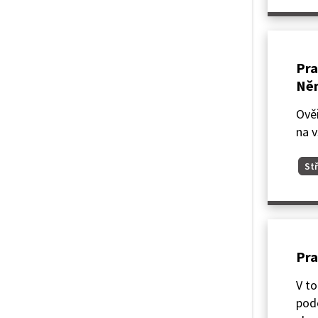
Pra
Ně
Ověř
na 
Stř
Pra
V to
podo