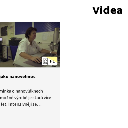
Videa
PL
jako nanovelmoc
zmínka o nanovláknech
h možné výrobě je stará více
 let. Intenzivněji se
váním polymerů, jak se
 nanovláken pomocí
statiky říká, se vědci začali