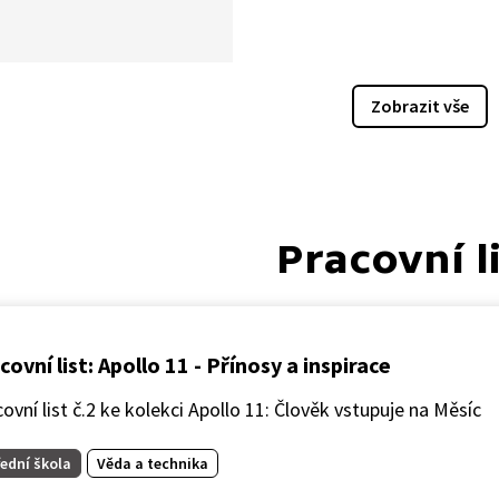
áken věnují. Seznámíme se
ologií budoucnosti
íme, jaké má vlastně využití.
Zobrazit vše
Pracovní l
covní list: Apollo 11 - Přínosy a inspirace
ovní list č.2 ke kolekci Apollo 11: Člověk vstupuje na Měsíc
ední škola
Věda a technika