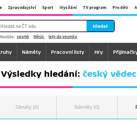
e
Zpravodajství
Sport
iVysílání
TV program
Pro děti
A
Hledat
vesmír
Měsíc
lety do vesmíru
hledáte:
ruhy
Náměty
Pracovní listy
Hry
Přijímačk
Výsledky hledání:
český vědec
Okruhy (0)
Náměty (0)