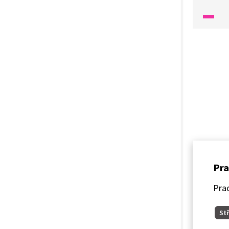
nanovl
s techn
a zjist
Pra
Prac
Stř