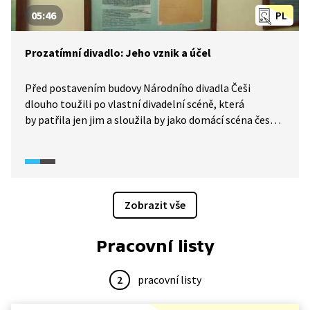
05:46
PL
Prozatímní divadlo: Jeho vznik a účel
Před postavením budovy Národního divadla Češi
dlouho toužili po vlastní divadelní scéně, která
by patřila jen jim a sloužila by jako domácí scéna české
národní hudbě. Od návratu ze Švédska toužil
v repertoáru nově postaveného Prozatímního divadla
prosazovat svá operní díla také Bedřich Smetana,
jeden z tvůrců české národní hudby. Poslechněte si
s námi zajímavé vyprávění o předchůdci Národního
Zobrazit vše
divadla.
Pracovní listy
2
pracovní listy