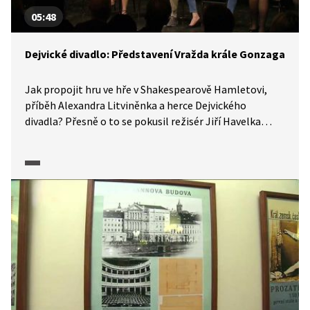
05:48
Dejvické divadlo: Představení Vražda krále Gonzaga
Jak propojit hru ve hře v Shakespearově Hamletovi,
příběh Alexandra Litviněnka a herce Dejvického
divadla? Přesně o to se pokusil režisér Jiří Havelka
ve hře Vražda krále Gonzaga. Ve videu se dozvíme, jak
tato hra se silným politickým apelem vznikala a čím je
specifická.