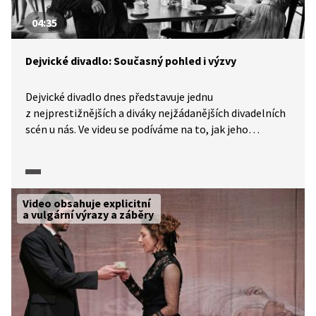
04:35
Dejvické divadlo: Současný pohled i výzvy
Dejvické divadlo dnes představuje jednu
z nejprestižnějších a diváky nejžádanějších divadelních
scén u nás. Ve videu se podíváme na to, jak jeho
současnou podobu či výzvy a překážky reflektují herci
tohoto dnes už legendárního pražského divadla.
Video obsahuje explicitní
a vulgární výrazy a záběry