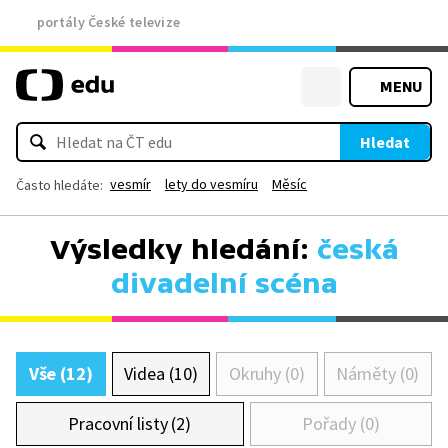
portály České televize
MENU
Hledat
vesmír
lety do vesmíru
Měsíc
Často hledáte:
Výsledky hledání:
česká
divadelní scéna
Vše (12)
Videa (10)
Okruhy (0)
Náměty (0)
Pracovní listy (2)
Pořady (0)