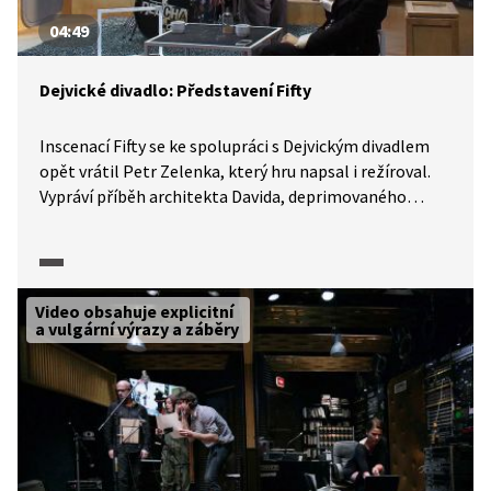
04:49
Dejvické divadlo: Představení Fifty
Inscenací Fifty se ke spolupráci s Dejvickým divadlem
opět vrátil Petr Zelenka, který hru napsal i režíroval.
Vypráví příběh architekta Davida, deprimovaného
padesátníka, který prochází silnou existenciální krizí,
kterou se snaží řešit různými, mnohdy bizarními
způsoby. Ve videu se podíváme na ukázky z představení
i komentáře herců.
Video obsahuje explicitní
a vulgární výrazy a záběry