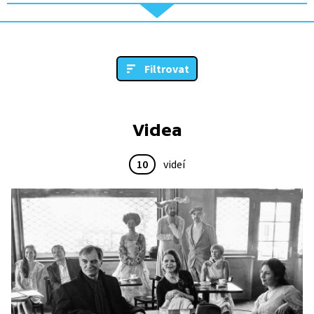
Filtrovat
Videa
10
videí