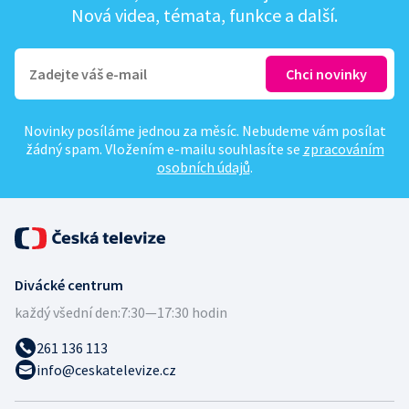
Nová videa, témata, funkce a další.
Novinky posíláme jednou za měsíc. Nebudeme vám posílat
žádný spam. Vložením e-mailu souhlasíte se
zpracováním
osobních údajů
.