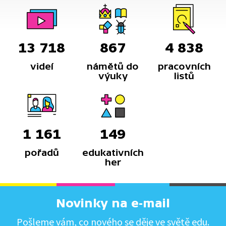
13 718
867
4 838
videí
námětů do
pracovních
výuky
listů
1 161
149
pořadů
edukativních
her
Novinky na e-mail
Pošleme vám, co nového se děje ve světě edu.