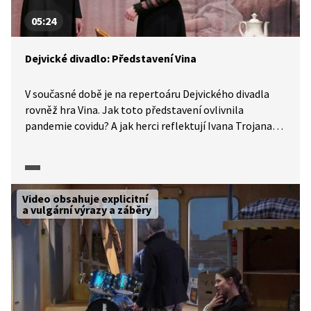
05:24
Dejvické divadlo: Představení Vina
V současné době je na repertoáru Dejvického divadla
rovněž hra Vina. Jak toto představení ovlivnila
pandemie covidu? A jak herci reflektují Ivana Trojana
v režisérské pozici? O tom více ve videu
z dokumentárního cyklu o Dejvickém divadle.
Video obsahuje explicitní
a vulgární výrazy a záběry