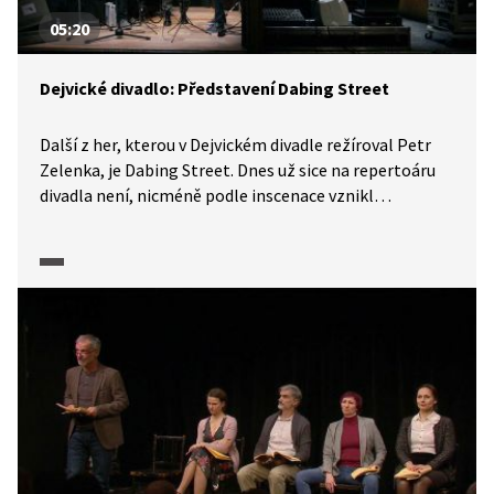
05:20
Dejvické divadlo: Představení Dabing Street
Další z her, kterou v Dejvickém divadle režíroval Petr
Zelenka, je Dabing Street. Dnes už sice na repertoáru
divadla není, nicméně podle inscenace vznikl
dvanáctidílný seriál, který lze najít i na iVysílání ČT.
Ve videu si vyslechneme vzpomínky herců a režiséra
na divadelní zkoušky plné improvizací a podíváme se
na ukázky z představení.