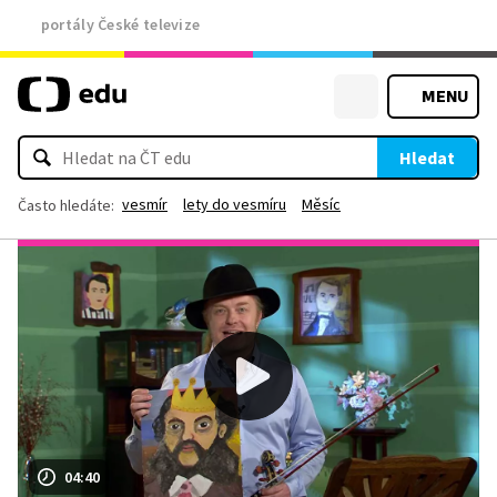
portály České televize
MENU
Hledat
vesmír
lety do vesmíru
Měsíc
Často hledáte:
04:40