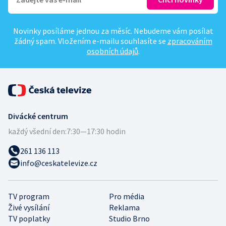
Novinky posíláme jednou za měsíc. Nebudeme vám posílat
žádný spam. Vložením e-mailu souhlasíte se
zpracováním
osobních údajů
.