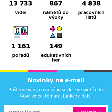
13 733
867
4 838
videí
námětů do
pracovních
výuky
listů
1 161
149
pořadů
edukativních
her
Novinky na e-mail
Pošleme vám, co nového se děje ve světě edu.
Nová videa, témata, funkce a další.