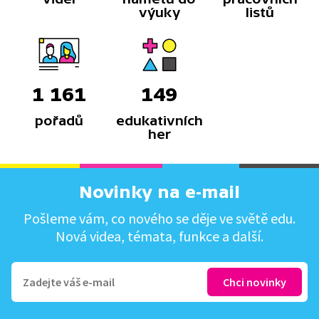
výuky
listů
1 161
149
pořadů
edukativních
her
Novinky na e-mail
Pošleme vám, co nového se děje ve světě edu.
Nová videa, témata, funkce a další.