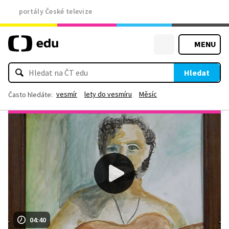
portály České televize
MENU
Hledat
vesmír
lety do vesmíru
Měsíc
Často hledáte:
04:40