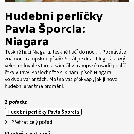
Hudební perličky
Pavla Šporcla:
Niagara
Teskně hučí Niagara, teskně hučí do noci… Poznáváte
známou trampskou píseň? Složil ji Eduard Ingriš, který
velmi miloval kytaru a sám žil v trampské osadě poblíž
řeky Vltavy. Poslechněte si s námi píseň Niagara
ve dvou variantách. Možná vás překvapí, jak ji nové
hudební aranžmá promění.
Z pořadu:
Hudební perličky Pavla Šporcla
Přehrát celý pořad
Vhodné pro stupeň: