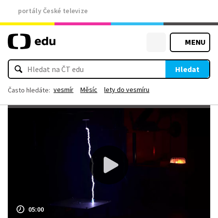
portály České televize
MENU
Hledat
vesmír
Měsíc
lety do vesmíru
Často hledáte:
05:00