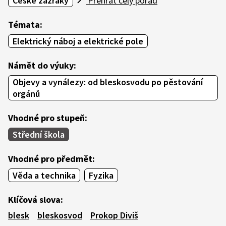
České zázraky
Přehrát celý pořad
Témata:
Elektrický náboj a elektrické pole
Námět do výuky:
Objevy a vynálezy: od bleskosvodu po pěstování
orgánů
Vhodné pro stupeň:
Střední škola
Vhodné pro předmět:
Věda a technika
Fyzika
Klíčová slova:
blesk
bleskosvod
Prokop Diviš