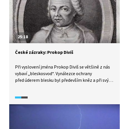
25:18
České zázraky: Prokop Diviš
Při vyslovení jména Prokop Diviš se většině z nás
vybaví „bleskosvod“. Vynálezce ochrany
před úderem blesku byl především kněz a při svých
bádáních se snažil vše odvodit od Bible, proto
církev jeho objevům nebránila. Nebyl sám, kdo se
ve druhé polovině 18. století ochranou
před bleskem zabýval. Ale zatímco Benjamina
Franklina objev hromosvodu proslavil, Prokop
Diviš zemřel v zapomnění. Pořad z cyklu České
zázraky je věnován především jeho životu a osudu