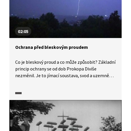
jeho objevů. Hlavním předmětem Divišova bádání
byla elektřina, zabýval se dokonce i využitím
statické elektřiny v lékařství. Dozvíme se ale také,
co blesk způsobuje a jak se před ním chráníme
v současnosti.
02:05
Ochrana před bleskovým proudem
Co je bleskový proud a co může způsobit? Základní
princip ochrany se od dob Prokopa Diviše
nezměnil. Je to jímací soustava, svod a uzemnění
pro bezpečné rozptýlení bleskového proudu
v zemi. V současné době se používají i tzv. aktivní
hromosvody, ale jejich správná funkce zatím
nebyla dostatečně prokázána.