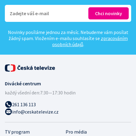
Novinky posíláme jednou za měsíc. Nebudeme vám posílat
žádný spam. Vložením e-mailu souhlasíte se
zpracováním
osobních údajů
.