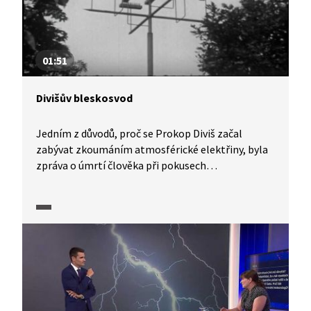
01:51
Divišův bleskosvod
Jedním z důvodů, proč se Prokop Diviš začal
zabývat zkoumáním atmosférické elektřiny, byla
zpráva o úmrtí člověka při pokusech
s atmosférickou elektřinou. V roce 1754 sestrojil
přístroj, který, jak se domníval, měl účinky blesku
zmírnit. Dřevěnou tyč, která nesla kovovou hlavici,
nechal ukotvit řetězy. Jak se ukázalo, tyto řetězy
sloužily také jako uzemnění.