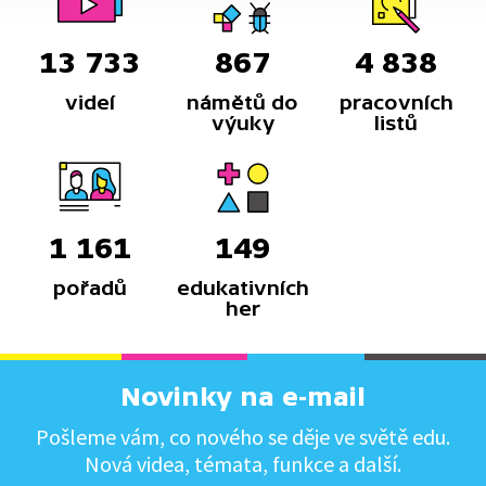
13 733
867
4 838
videí
námětů do
pracovních
výuky
listů
1 161
149
pořadů
edukativních
her
Novinky na e-mail
Pošleme vám, co nového se děje ve světě edu.
Nová videa, témata, funkce a další.