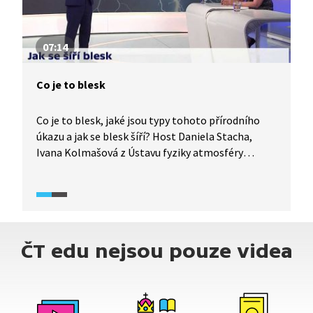
07:14
Co je to blesk
Co je to blesk, jaké jsou typy tohoto přírodního
úkazu a jak se blesk šíří? Host Daniela Stacha,
Ivana Kolmašová z Ústavu fyziky atmosféry
Akademie věd, odpovídá nejen na tyto otázky, ale
dozvíme se také, co se dá na blesku měřit, jaké
jsou možnosti detekce blesku pozemními
stanicemi i družicemi, proč je těžké blesky
předvídat, co je to hrom nebo jaká je u nás hustota
ČT edu nejsou pouze videa
blesků na km².