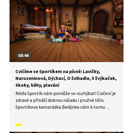
V dnešním díle vám Sportík ukáže, jak se dá cvičit
s míčem.
08:46
Cvičíme se Sportíkem na písně: Lavičky,
Narozeninová, Dýchací, O švihadle, 5 žvýkaček,
Skoky, běhy, plavání
Méďa Sportík nám pomůže se rozhýbat! Cvičení je
zdravé a přináší dobrou náladu i pružné tělo.
Sportíkova kamarádka Bedýnka nám k tomu
zahraje písničku a půjde nám to úplně samo. Jestli
chcete, můžete si k tomu cvičení zazpívat s ní.
Jenom pozor, aby vám u toho nedošel dech.