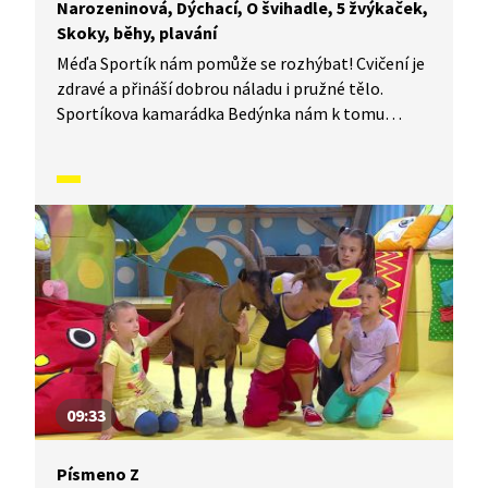
Narozeninová, Dýchací, O švihadle, 5 žvýkaček,
Skoky, běhy, plavání
Méďa Sportík nám pomůže se rozhýbat! Cvičení je
zdravé a přináší dobrou náladu i pružné tělo.
Sportíkova kamarádka Bedýnka nám k tomu
zahraje písničku a půjde nám to úplně samo. Jestli
chcete, můžete si k tomu cvičení zazpívat s ní.
Jenom pozor, aby vám u toho nedošel dech.
V dnešním díle vám Sportík ukáže, jak se cvičí
na lavičce, skáče přes švihadlo a jak se protahuje
celé tělo.
09:33
Písmeno Z