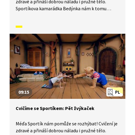
zdravé a přináší dobrou náladu i pružné tělo.
Sportíkova kamarádka Bedýnka nám k tomu
zahraje písničku a půjde nám to úplně samo. Jestli
chcete, můžete si k tomu cvičení zazpívat s ní.
Jenom pozor, aby vám u toho nedošel dech.
V dnešním díle vám Sportík ukáže, jak se cvičí
na lavičce, skáče přes švihadlo a jak se protahuje
celé tělo.
09:15
PL
Cvičíme se Sportíkem: Pět žvýkaček
Méďa Sportík nám pomůže se rozhýbat! Cvičení je
zdravé a přináší dobrou náladu i pružné tělo.