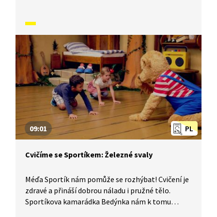
zahraje písničku a půjde nám to úplně samo. Jestli
chcete, můžete si k tomu cvičení zazpívat s ní.
Jenom pozor, aby vám u toho nedošel dech.
V dnešním díle vám Sportík ukáže, jak se správně
cvičí kotoul vpřed i vzad.
09:01
PL
Cvičíme se Sportíkem: Železné svaly
Méďa Sportík nám pomůže se rozhýbat! Cvičení je
zdravé a přináší dobrou náladu i pružné tělo.
Sportíkova kamarádka Bedýnka nám k tomu
zahraje písničku a půjde nám to úplně samo. Jestli