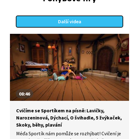
Další videa
08:46
Cvičíme se Sportíkem na písně: Lavičky,
Narozeninová, Dýchací, O švihadle, 5 žvýkaček,
Skoky, běhy, plavání
Méďa Sportík nám pomůže se rozhýbat! Cvičení je