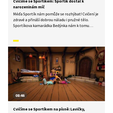
Cvičíme se Sportíkem: Sportík dostal k
narozeninám míč
Méďa Sportík nám pomůže se rozhýbat! Cvičení je
zdravé a přináší dobrou náladu i pružné tělo.
Sportíkova kamarádka Bedýnka nám k tomu
zahraje písničku a půjde nám to úplně samo. Jestli
chcete, můžete si k tomu cvičení zazpívat s ní.
Jenom pozor, aby vám u toho nedošel dech.
V dnešním díle vám Sportík ukáže, jak se dá cvičit
s míčem.
08:46
Cvičíme se Sportíkem na písně: Lavičky,