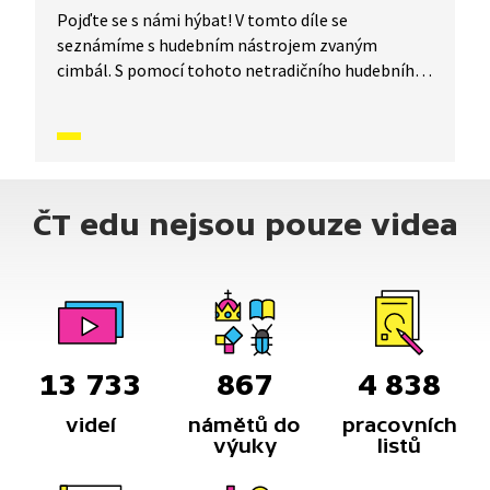
Pojďte se s námi hýbat! V tomto díle se
seznámíme s hudebním nástrojem zvaným
cimbál. S pomocí tohoto netradičního hudebního
nástroje se naučíme píseň Čiže sú to koně. Ale
pozor, nic lehkého to nebude, musíme se k písni
naučit i pohyb. Jste připraveni na cvičení
s cimbálem? Tak pojďme na to!
ČT edu nejsou pouze videa
13 733
867
4 838
videí
námětů do
pracovních
výuky
listů