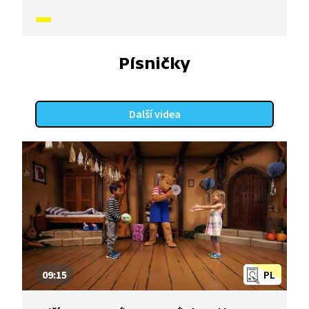
chcete, můžete si k tomu cvičení zazpívat s ní.
Jenom pozor, aby vám u toho nedošel dech.
V dnešním díle vám Sportík ukáže, jak každý den
cvičit, aby nám narostly svaly.
Písničky
Další videa
09:15
PL