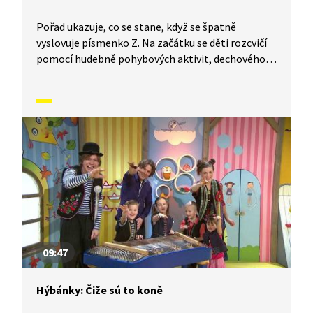
Pořad ukazuje, co se stane, když se špatně
vyslovuje písmenko Z. Na začátku se děti rozcvičí
pomocí hudebně pohybových aktivit, dechového
cvičení a dramatizace. Následně jsou vysvětleny
rozdíly ve významech slov při správné a špatné
výslovnosti tohoto písmenka (např. zub/sup).
09:47
Hýbánky: Čiže sú to koně