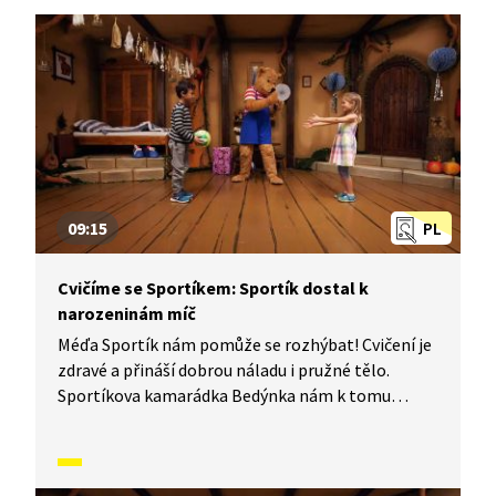
09:15
PL
Cvičíme se Sportíkem: Sportík dostal k
narozeninám míč
Méďa Sportík nám pomůže se rozhýbat! Cvičení je
zdravé a přináší dobrou náladu i pružné tělo.
Sportíkova kamarádka Bedýnka nám k tomu
zahraje písničku a půjde nám to úplně samo. Jestli
chcete, můžete si k tomu cvičení zazpívat s ní.
Jenom pozor, aby vám u toho nedošel dech.