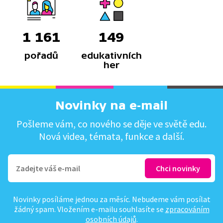
1 161
149
pořadů
edukativních
her
Novinky na e-mail
Pošleme vám, co nového se děje ve světě edu.
Nová videa, témata, funkce a další.
Novinky posíláme jednou za měsíc. Nebudeme vám posílat
žádný spam. Vložením e-mailu souhlasíte se
zpracováním
osobních údajů
.