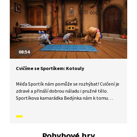
protáhnout celé tělo.
08:54
Cvičíme se Sportíkem: Kotouly
Méďa Sportík nám pomůže se rozhýbat! Cvičení je
zdravé a přináší dobrou náladu i pružné tělo.
Sportíkova kamarádka Bedýnka nám k tomu
zahraje písničku a půjde nám to úplně samo. Jestli
chcete, můžete si k tomu cvičení zazpívat s ní.
Jenom pozor, aby vám u toho nedošel dech.
V dnešním díle vám Sportík ukáže, jak se správně
cvičí kotoul vpřed i vzad.
Pohybové hry