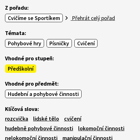
Z pořadu:
Cvičíme se Sportíkem
Přehrát celý pořad
Témata:
Pohybové hry
Písničky
Cvičení
Vhodné pro stupeň:
Předškolní
Vhodné pro předmět:
Hudební a pohybové činnosti
Klíčová slova:
rozcvička
lidské tělo
cvičení
hudebně pohybové činnosti
lokomoční činnosti
nelokomoční činnosti
manipulační činnosti