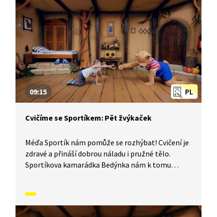
V dnešním díle vám Sportík ukáže, jak se cvičí
na lavičce, skáče přes švihadlo a jak se protahuje
celé tělo.
09:15
PL
Cvičíme se Sportíkem: Pět žvýkaček
Méďa Sportík nám pomůže se rozhýbat! Cvičení je
zdravé a přináší dobrou náladu i pružné tělo.
Sportíkova kamarádka Bedýnka nám k tomu
zahraje písničku a půjde nám to úplně samo. Jestli
chcete, můžete si k tomu cvičení zazpívat s ní.
Jenom pozor, aby vám u toho nedošel dech.
V dnešním díle vám Sportík ukáže, jak si krásně