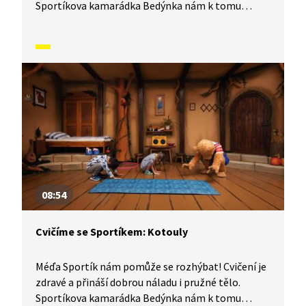
Sportíkova kamarádka Bedýnka nám k tomu
zahraje písničku a půjde nám to úplně samo. Jestli
chcete, můžete si k tomu cvičení zazpívat s ní.
Jenom pozor, aby vám u toho nedošel dech.
V dnešním díle vám Sportík ukáže, jak si krásně
protáhnout celé tělo.
08:54
Cvičíme se Sportíkem: Kotouly
Méďa Sportík nám pomůže se rozhýbat! Cvičení je
zdravé a přináší dobrou náladu i pružné tělo.
Sportíkova kamarádka Bedýnka nám k tomu