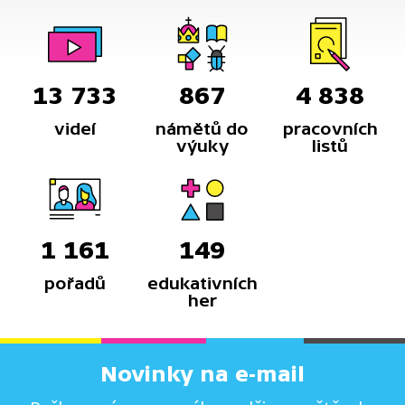
13 733
867
4 838
videí
námětů do
pracovních
výuky
listů
1 161
149
pořadů
edukativních
her
Novinky na e-mail