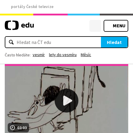
portály České televize
MENU
Hledat
vesmír
lety do vesmíru
Měsíc
Často hledáte:
03:03