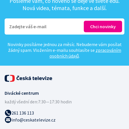
Pošleme vám, co nového se děje ve světě edu.
Nová videa, témata, funkce a další.
Novinky posíláme jednou za měsíc. Nebudeme vám posílat
žádný spam. Vložením e-mailu souhlasíte se
zpracováním
osobních údajů
.