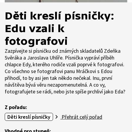
Děti kreslí písničky:
Edu vzali k
fotografovi
Zazpívejte si písničku od známých skladatelů Zdeňka
Svěráka a Jaroslava Uhlíře. Písnička vypráví příběh
chlapce Edy, kterého rodiče vzali poprvé k fotografovi.
Co všechno se fotografovi panu Mráčkovi s Edou
přihodí, to by asi jen tak někdo nečekal. Inu, první
návštěva bývá věru nezapomenutelná. A co vy,
fotografujete se rádi, nebo jste spíše prchliví jako Eda?
Z pořadu:
Děti kreslí písničky
Přehrát celý pořad
Vhodné pro stupeň: