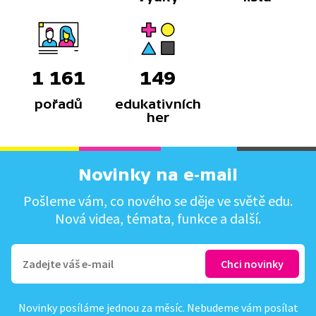
1 161
149
pořadů
edukativních
her
Novinky na e-mail
Pošleme vám, co nového se děje ve světě edu.
Nová videa, témata, funkce a další.
Novinky posíláme jednou za měsíc. Nebudeme vám posílat