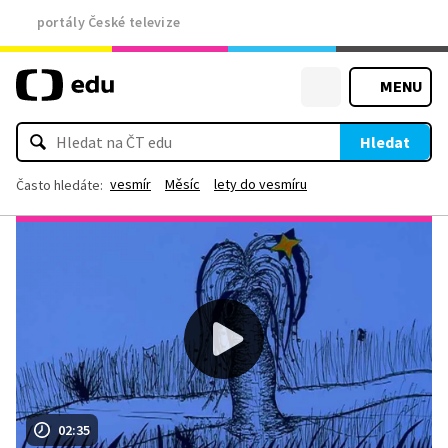
portály České televize
MENU
Hledat
vesmír
Měsíc
lety do vesmíru
Často hledáte:
02:35