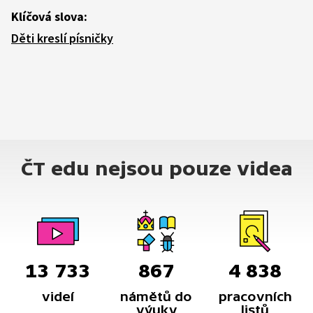
Klíčová slova:
Děti kreslí písničky
ČT edu nejsou pouze videa
13 733
867
4 838
videí
námětů do
pracovních
výuky
listů