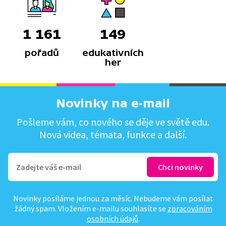
1 161
149
pořadů
edukativních
her
Novinky na e-mail
Pošleme vám, co nového se děje ve světě edu.
Nová videa, témata, funkce a další.
Novinky posíláme jednou za měsíc. Nebudeme vám posílat
žádný spam. Vložením e-mailu souhlasíte se
zpracováním
osobních údajů
.