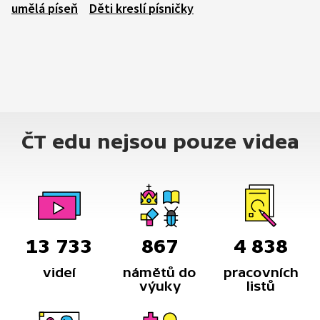
umělá píseň
Děti kreslí písničky
ČT edu nejsou pouze videa
13 733
867
4 838
videí
námětů do
pracovních
výuky
listů