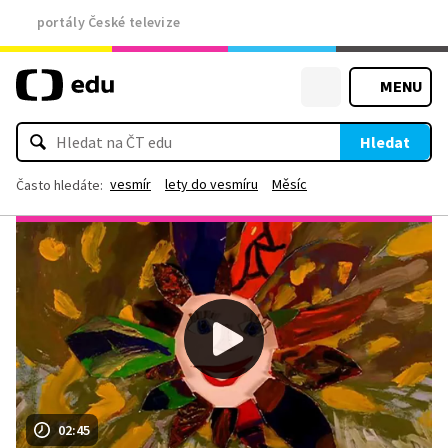
portály České televize
MENU
Hledat
vesmír
lety do vesmíru
Měsíc
Často hledáte:
02:45