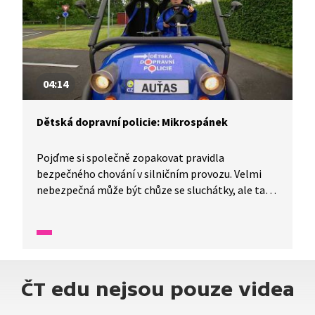
04:14
Dětská dopravní policie: Mikrospánek
Pojďme si společně zopakovat pravidla
bezpečného chování v silničním provozu. Velmi
nebezpečná může být chůze se sluchátky, ale také
jízda autem, když je řidič unaven. Takový řidič může
upadnout do mikrospánku. Co to je?
ČT edu nejsou pouze videa