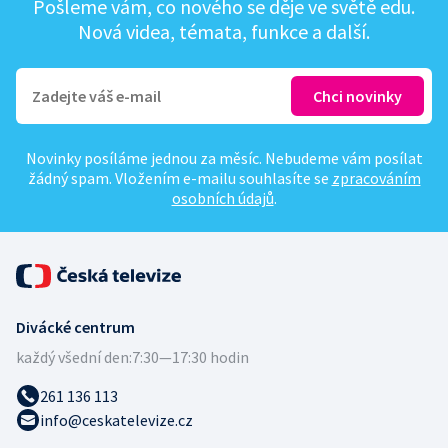
Pošleme vám, co nového se děje ve světě edu.
Nová videa, témata, funkce a další.
Novinky posíláme jednou za měsíc. Nebudeme vám posílat
žádný spam. Vložením e-mailu souhlasíte se
zpracováním
osobních údajů
.