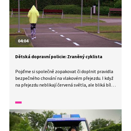
04:04
Dětská dopravní policie: Zraněný cyklista
Pojďme si společně zopakovat či doplnit pravidla
bezpečného chování na vlakovém přejezdu. I když
na přejezdu neblikají červená světla, ale bliká bílé
světlo, jsou všichni chodci i řidiči povinni se
správně rozhlédnout. Co se může stát v opačném
případě, uvidíte v Dětské dopravní policii dnes.