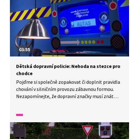
komplikovaný případ.
03:55
Dětská dopravní policie: Nehoda na stezce pro
chodce
Pojďme si společně zopakovat či doplnit pravidla
chování v silničním provozu zábavnou formou.
Nezapomínejte, že dopravní značky musí znát
každý, kdo se jako řidič nebo chodec sám pohybuje
v silničním provozu, a sem patří i provoz
na nejrůznějších stezkách. Jak poznáte, komu je
která určena?