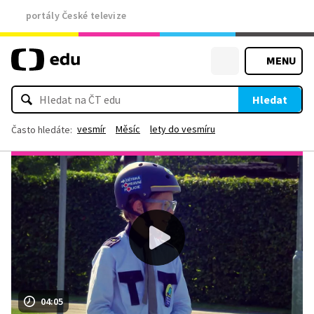
portály České televize
MENU
Hledat
vesmír
Měsíc
lety do vesmíru
Často hledáte:
04:05