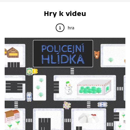
Hry k videu
1
hra