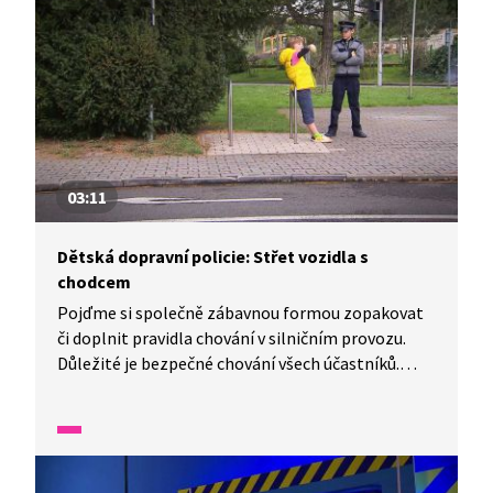
03:11
Dětská dopravní policie: Střet vozidla s
chodcem
Pojďme si společně zábavnou formou zopakovat
či doplnit pravidla chování v silničním provozu.
Důležité je bezpečné chování všech účastníků.
Řidič musí mít pod kontrolou zejména rychlost
vozidla a chodec by se měl především správně
rozhlédnout a sledovat dění kolem sebe.
Nezapomeňte si hrát dostatečně daleko
od silnice. Dětská dopravní policie opět řeší