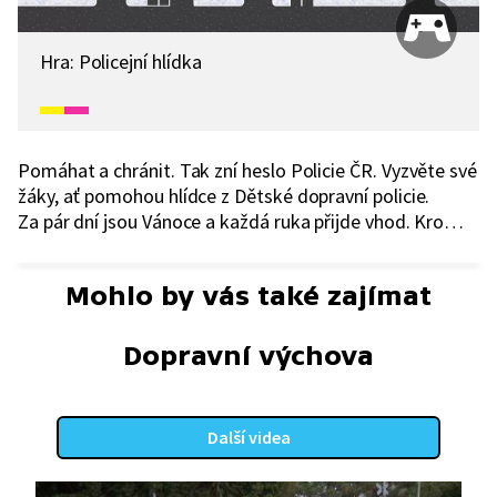
Hra: Policejní hlídka
Pomáhat a chránit. Tak zní heslo Policie ČR. Vyzvěte své
žáky, ať pomohou hlídce z Dětské dopravní policie.
Za pár dní jsou Vánoce a každá ruka přijde vhod. Kromě
toho, že si procvičí logické uvažování, zabaví se a jednou
se z nich třeba také stanou ochránci zákona.
Mohlo by vás také zajímat
Dopravní výchova
Další videa