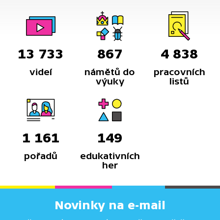
13 733
867
4 838
videí
námětů do
pracovních
výuky
listů
1 161
149
pořadů
edukativních
her
Novinky na e-mail