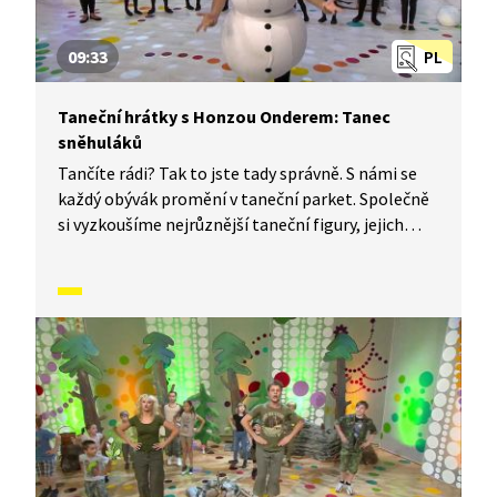
09:33
PL
Taneční hrátky s Honzou Onderem: Tanec
sněhuláků
Tančíte rádi? Tak to jste tady správně. S námi se
každý obývák promění v taneční parket. Společně
si vyzkoušíme nejrůznější taneční figury, jejich
kombinace a variace, nějaké nové si vymyslíme
a hlavně si to užijeme! Jsme tu proto, abychom
vás inspirovali a udělali z vás krále či královnu
každého tanečního parketu. Dneska si ukážeme,
jak to vypadá, když se tančí tanec sněhuláků.