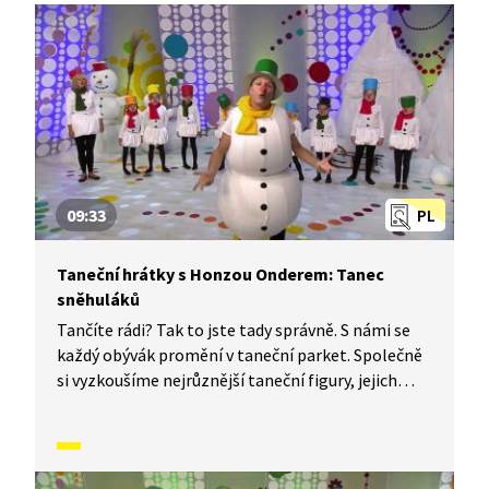
09:33
PL
Taneční hrátky s Honzou Onderem: Tanec
sněhuláků
Tančíte rádi? Tak to jste tady správně. S námi se
každý obývák promění v taneční parket. Společně
si vyzkoušíme nejrůznější taneční figury, jejich
kombinace a variace, nějaké nové si vymyslíme
a hlavně si to užijeme! Jsme tu proto, abychom
vás inspirovali a udělali z vás krále či královnu
každého tanečního parketu. Dneska si ukážeme,