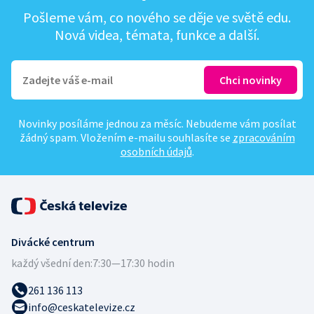
Pošleme vám, co nového se děje ve světě edu.
Nová videa, témata, funkce a další.
Novinky posíláme jednou za měsíc. Nebudeme vám posílat
žádný spam. Vložením e-mailu souhlasíte se
zpracováním
osobních údajů
.