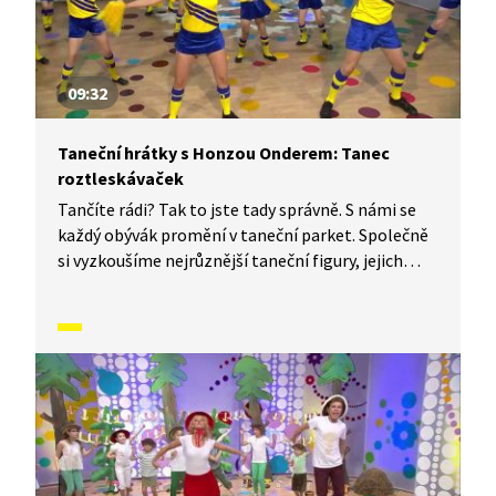
09:32
Taneční hrátky s Honzou Onderem: Tanec
roztleskávaček
Tančíte rádi? Tak to jste tady správně. S námi se
každý obývák promění v taneční parket. Společně
si vyzkoušíme nejrůznější taneční figury, jejich
kombinace a variace. Nějaké nové si vymyslíme
a hlavně si to užijeme! Jsme tu proto, abychom
vás inspirovali a udělali z vás krále či královnu
každého tanečního parketu. Dneska si ukážeme,
jak to vypadá, když se tančí Tanec roztleskávaček.