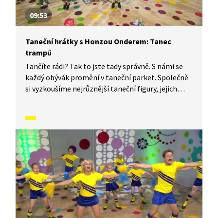
09:53
Taneční hrátky s Honzou Onderem: Tanec
trampů
Tančíte rádi? Tak to jste tady správně. S námi se
každý obývák promění v taneční parket. Společně
si vyzkoušíme nejrůznější taneční figury, jejich
kombinace a variace. Nějaké nové si vymyslíme
a hlavně si to užijeme! Jsme tu proto, abychom
vás inspirovali a udělali z vás krále či královnu
každého tanečního parketu. Dneska si ukážeme,
jak to vypadá, když se tančí Tanec trampů.