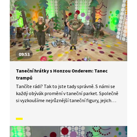
jak to vypadá, když se tančí tanec sněhuláků.
09:53
Taneční hrátky s Honzou Onderem: Tanec
trampů
Tančíte rádi? Tak to jste tady správně. S námi se
každý obývák promění v taneční parket. Společně
si vyzkoušíme nejrůznější taneční figury, jejich
kombinace a variace. Nějaké nové si vymyslíme
a hlavně si to užijeme! Jsme tu proto, abychom
vás inspirovali a udělali z vás krále či královnu
každého tanečního parketu. Dneska si ukážeme,
jak to vypadá, když se tančí Tanec trampů.