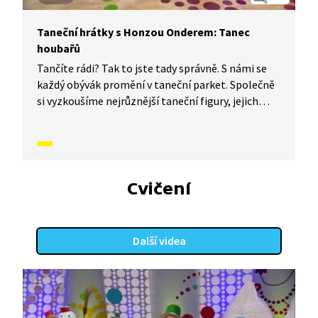
Taneční hrátky s Honzou Onderem: Tanec
houbařů
Tančíte rádi? Tak to jste tady správně. S námi se
každý obývák promění v taneční parket. Společně
si vyzkoušíme nejrůznější taneční figury, jejich
kombinace a variace. Nějaké nové si vymyslíme
a hlavně si to užijeme! Jsme tu proto, abychom
vás inspirovali a udělali z vás krále či královnu
každého tanečního parketu. Dneska si ukážeme,
jak to vypadá, když se tančí Tanec houbařů.
Cvičení
Další videa