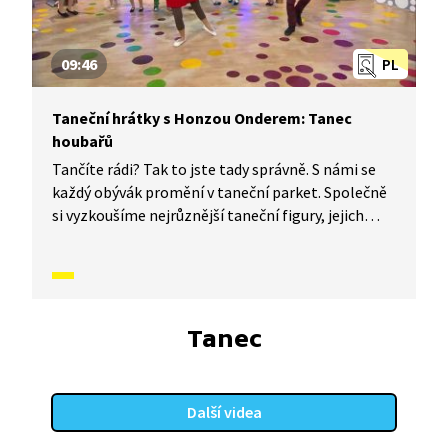
09:46
PL
Taneční hrátky s Honzou Onderem: Tanec
houbařů
Tančíte rádi? Tak to jste tady správně. S námi se
každý obývák promění v taneční parket. Společně
si vyzkoušíme nejrůznější taneční figury, jejich
kombinace a variace. Nějaké nové si vymyslíme
a hlavně si to užijeme! Jsme tu proto, abychom
vás inspirovali a udělali z vás krále či královnu
každého tanečního parketu. Dneska si ukážeme,
jak to vypadá, když se tančí Tanec houbařů.
Tanec
Další videa