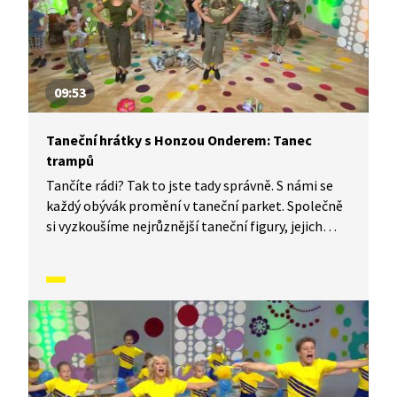
09:53
Taneční hrátky s Honzou Onderem: Tanec
trampů
Tančíte rádi? Tak to jste tady správně. S námi se
každý obývák promění v taneční parket. Společně
si vyzkoušíme nejrůznější taneční figury, jejich
kombinace a variace. Nějaké nové si vymyslíme
a hlavně si to užijeme! Jsme tu proto, abychom
vás inspirovali a udělali z vás krále či královnu
každého tanečního parketu. Dneska si ukážeme,
jak to vypadá, když se tančí Tanec trampů.