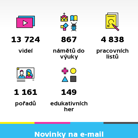
13 724
867
4 838
videí
námětů do
pracovních
výuky
listů
1 161
149
pořadů
edukativních
her
Novinky na e-mail