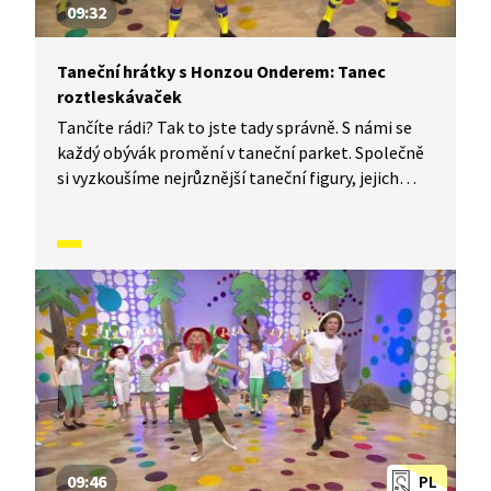
09:32
Taneční hrátky s Honzou Onderem: Tanec
roztleskávaček
Tančíte rádi? Tak to jste tady správně. S námi se
každý obývák promění v taneční parket. Společně
si vyzkoušíme nejrůznější taneční figury, jejich
kombinace a variace. Nějaké nové si vymyslíme
a hlavně si to užijeme! Jsme tu proto, abychom
vás inspirovali a udělali z vás krále či královnu
každého tanečního parketu. Dneska si ukážeme,
jak to vypadá, když se tančí Tanec roztleskávaček.
09:46
PL