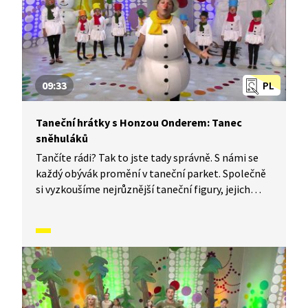
09:33
PL
Taneční hrátky s Honzou Onderem: Tanec
sněhuláků
Tančíte rádi? Tak to jste tady správně. S námi se
každý obývák promění v taneční parket. Společně
si vyzkoušíme nejrůznější taneční figury, jejich
kombinace a variace, nějaké nové si vymyslíme
a hlavně si to užijeme! Jsme tu proto, abychom
vás inspirovali a udělali z vás krále či královnu
každého tanečního parketu. Dneska si ukážeme,
jak to vypadá, když se tančí tanec sněhuláků.