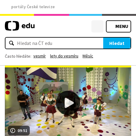
portály České televize
MENU
Hledat
vesmír
lety do vesmíru
Měsíc
Často hledáte:
09:51