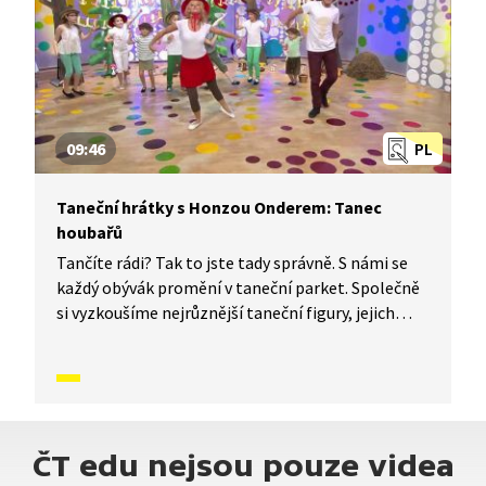
09:46
PL
Taneční hrátky s Honzou Onderem: Tanec
houbařů
Tančíte rádi? Tak to jste tady správně. S námi se
každý obývák promění v taneční parket. Společně
si vyzkoušíme nejrůznější taneční figury, jejich
kombinace a variace. Nějaké nové si vymyslíme
a hlavně si to užijeme! Jsme tu proto, abychom
vás inspirovali a udělali z vás krále či královnu
každého tanečního parketu. Dneska si ukážeme,
jak to vypadá, když se tančí Tanec houbařů.
ČT edu nejsou pouze videa