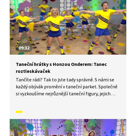
09:32
Taneční hrátky s Honzou Onderem: Tanec
roztleskávaček
Tančíte rádi? Tak to jste tady správně. S námi se
každý obývák promění v taneční parket. Společně
si vyzkoušíme nejrůznější taneční figury, jejich
kombinace a variace. Nějaké nové si vymyslíme
a hlavně si to užijeme! Jsme tu proto, abychom
vás inspirovali a udělali z vás krále či královnu
každého tanečního parketu. Dneska si ukážeme,
jak to vypadá, když se tančí Tanec roztleskávaček.