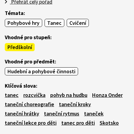
Přehrát celý pořad
Témata:
Pohybové hry
Tanec
Cvičení
Vhodné pro stupeň:
Předškolní
Vhodné pro předmět:
Hudební a pohybové činnosti
Klíčová slova:
tanec
rozcvička
pohyb na hudbu
Honza Onder
taneční choreografie
taneční kroky
taneční hrátky
taneční rytmus
taneček
taneční lekce pro děti
tanec pro děti
Skotsko