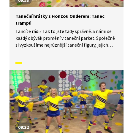
09:53
Taneční hrátky s Honzou Onderem: Tanec
trampů
Tančíte rádi? Tak to jste tady správně. S námi se
každý obývák promění v taneční parket. Společně
si vyzkoušíme nejrůznější taneční figury, jejich
kombinace a variace. Nějaké nové si vymyslíme
a hlavně si to užijeme! Jsme tu proto, abychom
vás inspirovali a udělali z vás krále či královnu
každého tanečního parketu. Dneska si ukážeme,
jak to vypadá, když se tančí Tanec trampů.
09:32