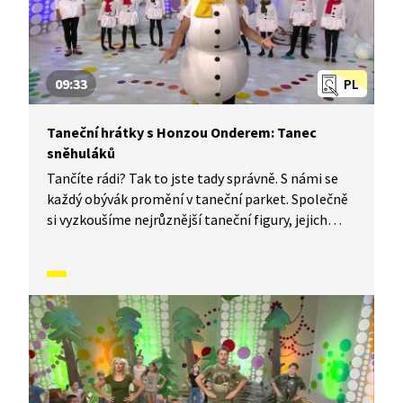
09:33
PL
Taneční hrátky s Honzou Onderem: Tanec
sněhuláků
Tančíte rádi? Tak to jste tady správně. S námi se
každý obývák promění v taneční parket. Společně
si vyzkoušíme nejrůznější taneční figury, jejich
kombinace a variace, nějaké nové si vymyslíme
a hlavně si to užijeme! Jsme tu proto, abychom
vás inspirovali a udělali z vás krále či královnu
každého tanečního parketu. Dneska si ukážeme,
jak to vypadá, když se tančí tanec sněhuláků.