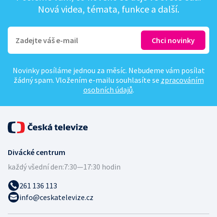
Nová videa, témata, funkce a další.
Novinky posíláme jednou za měsíc. Nebudeme vám posílat
žádný spam. Vložením e-mailu souhlasíte se
zpracováním
osobních údajů
.