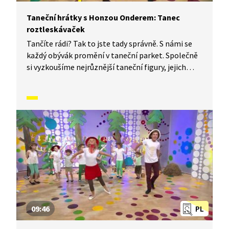
Taneční hrátky s Honzou Onderem: Tanec
roztleskávaček
Tančíte rádi? Tak to jste tady správně. S námi se
každý obývák promění v taneční parket. Společně
si vyzkoušíme nejrůznější taneční figury, jejich
kombinace a variace. Nějaké nové si vymyslíme
a hlavně si to užijeme! Jsme tu proto, abychom
vás inspirovali a udělali z vás krále či královnu
každého tanečního parketu. Dneska si ukážeme,
jak to vypadá, když se tančí Tanec roztleskávaček.
09:46
PL