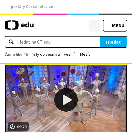
portály České televize
MENU
Hledat
lety do vesmíru
vesmír
Měsíc
Často hledáte:
09:20