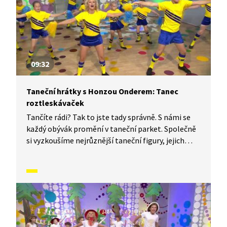
09:32
Taneční hrátky s Honzou Onderem: Tanec
roztleskávaček
Tančíte rádi? Tak to jste tady správně. S námi se
každý obývák promění v taneční parket. Společně
si vyzkoušíme nejrůznější taneční figury, jejich
kombinace a variace. Nějaké nové si vymyslíme
a hlavně si to užijeme! Jsme tu proto, abychom
vás inspirovali a udělali z vás krále či královnu
každého tanečního parketu. Dneska si ukážeme,
jak to vypadá, když se tančí Tanec roztleskávaček.