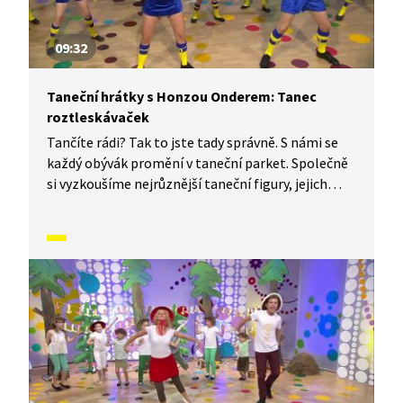
09:32
Taneční hrátky s Honzou Onderem: Tanec
roztleskávaček
Tančíte rádi? Tak to jste tady správně. S námi se
každý obývák promění v taneční parket. Společně
si vyzkoušíme nejrůznější taneční figury, jejich
kombinace a variace. Nějaké nové si vymyslíme
a hlavně si to užijeme! Jsme tu proto, abychom
vás inspirovali a udělali z vás krále či královnu
každého tanečního parketu. Dneska si ukážeme,
jak to vypadá, když se tančí Tanec roztleskávaček.