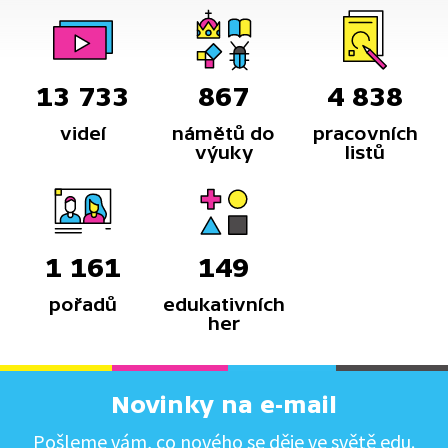
13 733
867
4 838
videí
námětů do
pracovních
výuky
listů
1 161
149
pořadů
edukativních
her
Novinky na e-mail
Pošleme vám, co nového se děje ve světě edu.