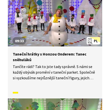
09:33
PL
Taneční hrátky s Honzou Onderem: Tanec
sněhuláků
Tančíte rádi? Tak to jste tady správně. S námi se
každý obývák promění v taneční parket. Společně
si vyzkoušíme nejrůznější taneční figury, jejich
kombinace a variace, nějaké nové si vymyslíme
a hlavně si to užijeme! Jsme tu proto, abychom
vás inspirovali a udělali z vás krále či královnu
každého tanečního parketu. Dneska si ukážeme,
jak to vypadá, když se tančí tanec sněhuláků.