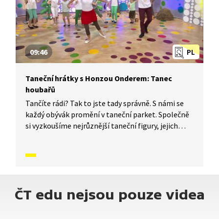
09:46
PL
Taneční hrátky s Honzou Onderem: Tanec
houbařů
Tančíte rádi? Tak to jste tady správně. S námi se
každý obývák promění v taneční parket. Společně
si vyzkoušíme nejrůznější taneční figury, jejich
kombinace a variace. Nějaké nové si vymyslíme
a hlavně si to užijeme! Jsme tu proto, abychom
vás inspirovali a udělali z vás krále či královnu
každého tanečního parketu. Dneska si ukážeme,
jak to vypadá, když se tančí Tanec houbařů.
ČT edu nejsou pouze videa