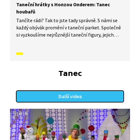
Taneční hrátky s Honzou Onderem: Tanec
houbařů
Tančíte rádi? Tak to jste tady správně. S námi se
každý obývák promění v taneční parket. Společně
si vyzkoušíme nejrůznější taneční figury, jejich
kombinace a variace. Nějaké nové si vymyslíme
a hlavně si to užijeme! Jsme tu proto, abychom
vás inspirovali a udělali z vás krále či královnu
každého tanečního parketu. Dneska si ukážeme,
jak to vypadá, když se tančí Tanec houbařů.
Tanec
Další videa