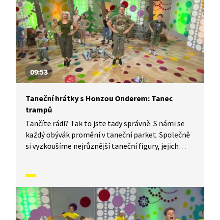
09:53
Taneční hrátky s Honzou Onderem: Tanec
trampů
Tančíte rádi? Tak to jste tady správně. S námi se
každý obývák promění v taneční parket. Společně
si vyzkoušíme nejrůznější taneční figury, jejich
kombinace a variace. Nějaké nové si vymyslíme
a hlavně si to užijeme! Jsme tu proto, abychom
vás inspirovali a udělali z vás krále či královnu
každého tanečního parketu. Dneska si ukážeme,
jak to vypadá, když se tančí Tanec trampů.