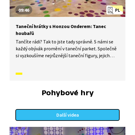
09:46
PL
Taneční hrátky s Honzou Onderem: Tanec
houbařů
Tančíte rádi? Tak to jste tady správně. S námi se
každý obývák promění v taneční parket. Společně
si vyzkoušíme nejrůznější taneční figury, jejich
kombinace a variace. Nějaké nové si vymyslíme
a hlavně si to užijeme! Jsme tu proto, abychom
vás inspirovali a udělali z vás krále či královnu
každého tanečního parketu. Dneska si ukážeme,
jak to vypadá, když se tančí Tanec houbařů.
Pohybové hry
Další videa