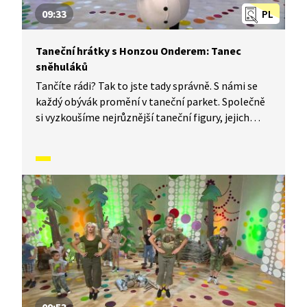
09:33
PL
Taneční hrátky s Honzou Onderem: Tanec
sněhuláků
Tančíte rádi? Tak to jste tady správně. S námi se
každý obývák promění v taneční parket. Společně
si vyzkoušíme nejrůznější taneční figury, jejich
kombinace a variace, nějaké nové si vymyslíme
a hlavně si to užijeme! Jsme tu proto, abychom
vás inspirovali a udělali z vás krále či královnu
každého tanečního parketu. Dneska si ukážeme,
jak to vypadá, když se tančí tanec sněhuláků.