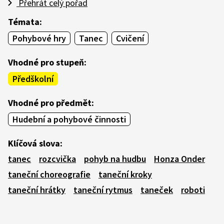
Přehrát celý pořad
Témata:
Pohybové hry
Tanec
Cvičení
Vhodné pro stupeň:
Předškolní
Vhodné pro předmět:
Hudební a pohybové činnosti
Klíčová slova:
tanec
rozcvička
pohyb na hudbu
Honza Onder
taneční choreografie
taneční kroky
taneční hrátky
taneční rytmus
taneček
roboti