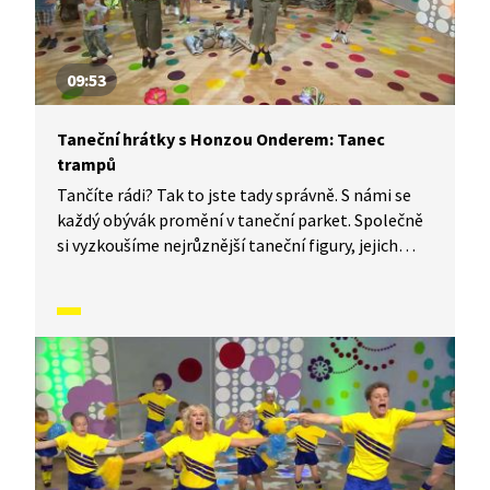
09:53
Taneční hrátky s Honzou Onderem: Tanec
trampů
Tančíte rádi? Tak to jste tady správně. S námi se
každý obývák promění v taneční parket. Společně
si vyzkoušíme nejrůznější taneční figury, jejich
kombinace a variace. Nějaké nové si vymyslíme
a hlavně si to užijeme! Jsme tu proto, abychom
vás inspirovali a udělali z vás krále či královnu
každého tanečního parketu. Dneska si ukážeme,
jak to vypadá, když se tančí Tanec trampů.