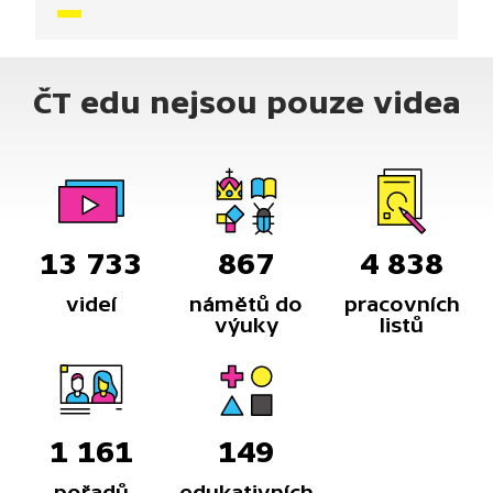
vás inspirovali a udělali z vás krále či královnu
každého tanečního parketu. Dneska si ukážeme,
jak to vypadá, když se tančí Tanec houbařů.
ČT edu nejsou pouze videa
13 733
867
4 838
videí
námětů do
pracovních
výuky
listů
1 161
149
pořadů
edukativních