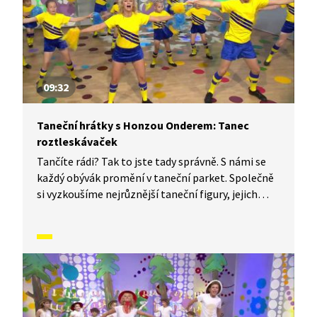
09:32
Taneční hrátky s Honzou Onderem: Tanec
roztleskávaček
Tančíte rádi? Tak to jste tady správně. S námi se
každý obývák promění v taneční parket. Společně
si vyzkoušíme nejrůznější taneční figury, jejich
kombinace a variace. Nějaké nové si vymyslíme
a hlavně si to užijeme! Jsme tu proto, abychom
vás inspirovali a udělali z vás krále či královnu
každého tanečního parketu. Dneska si ukážeme,
jak to vypadá, když se tančí Tanec roztleskávaček.