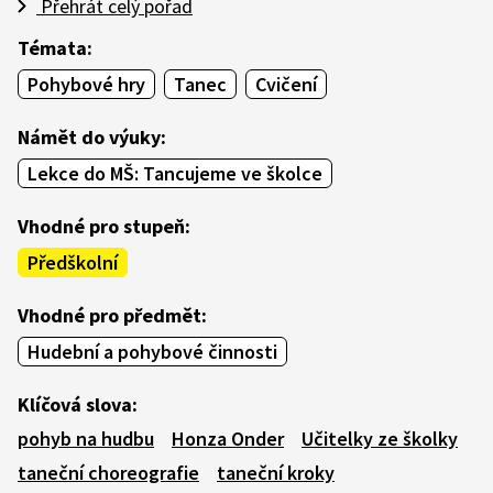
Přehrát celý pořad
Témata:
Pohybové hry
Tanec
Cvičení
Námět do výuky:
Lekce do MŠ: Tancujeme ve školce
Vhodné pro stupeň:
Předškolní
Vhodné pro předmět:
Hudební a pohybové činnosti
Klíčová slova:
pohyb na hudbu
Honza Onder
Učitelky ze školky
taneční choreografie
taneční kroky