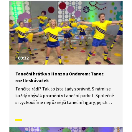
každého tanečního parketu. Dneska si ukážeme,
jak to vypadá, když se tančí Tanec trampů.
09:32
Taneční hrátky s Honzou Onderem: Tanec
roztleskávaček
Tančíte rádi? Tak to jste tady správně. S námi se
každý obývák promění v taneční parket. Společně
si vyzkoušíme nejrůznější taneční figury, jejich
kombinace a variace. Nějaké nové si vymyslíme
a hlavně si to užijeme! Jsme tu proto, abychom
vás inspirovali a udělali z vás krále či královnu
každého tanečního parketu. Dneska si ukážeme,