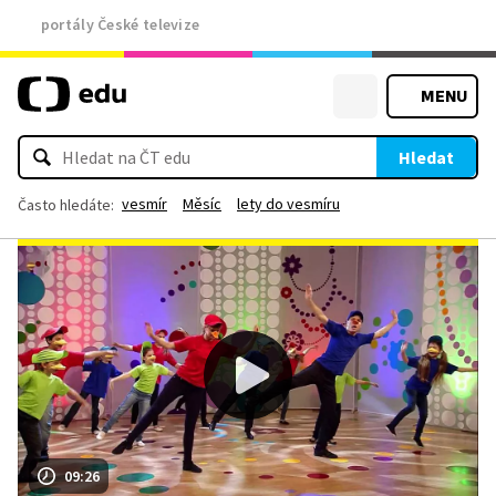
portály České televize
MENU
Hledat
vesmír
Měsíc
lety do vesmíru
Často hledáte:
09:26