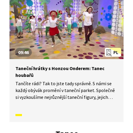
jak to vypadá, když se tančí Tanec roztleskávaček.
09:46
PL
Taneční hrátky s Honzou Onderem: Tanec
houbařů
Tančíte rádi? Tak to jste tady správně. S námi se
každý obývák promění v taneční parket. Společně
si vyzkoušíme nejrůznější taneční figury, jejich
kombinace a variace. Nějaké nové si vymyslíme
a hlavně si to užijeme! Jsme tu proto, abychom
vás inspirovali a udělali z vás krále či královnu
každého tanečního parketu. Dneska si ukážeme,
jak to vypadá, když se tančí Tanec houbařů.