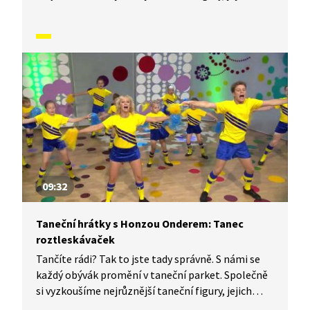
kombinace a variace. Nějaké nové si vymyslíme
a hlavně si to užijeme! Jsme tu proto, abychom
vás inspirovali a udělali z vás krále či královnu
každého tanečního parketu. Dneska si ukážeme,
jak to vypadá, když se tančí Tanec trampů.
09:32
Taneční hrátky s Honzou Onderem: Tanec
roztleskávaček
Tančíte rádi? Tak to jste tady správně. S námi se
každý obývák promění v taneční parket. Společně
si vyzkoušíme nejrůznější taneční figury, jejich
kombinace a variace. Nějaké nové si vymyslíme