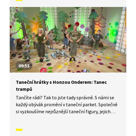
vás inspirovali a udělali z vás krále či královnu
každého tanečního parketu. Dneska si ukážeme,
jak to vypadá, když se tančí tanec sněhuláků.
09:53
Taneční hrátky s Honzou Onderem: Tanec
trampů
Tančíte rádi? Tak to jste tady správně. S námi se
každý obývák promění v taneční parket. Společně
si vyzkoušíme nejrůznější taneční figury, jejich
kombinace a variace. Nějaké nové si vymyslíme
a hlavně si to užijeme! Jsme tu proto, abychom
vás inspirovali a udělali z vás krále či královnu