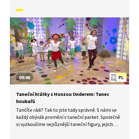
a hlavně si to užijeme! Jsme tu proto, abychom
vás inspirovali a udělali z vás krále či královnu
každého tanečního parketu. Dneska si ukážeme,
jak to vypadá, když se tančí Tanec roztleskávaček.
09:46
PL
Taneční hrátky s Honzou Onderem: Tanec
houbařů
Tančíte rádi? Tak to jste tady správně. S námi se
každý obývák promění v taneční parket. Společně
si vyzkoušíme nejrůznější taneční figury, jejich
kombinace a variace. Nějaké nové si vymyslíme
a hlavně si to užijeme! Jsme tu proto, abychom