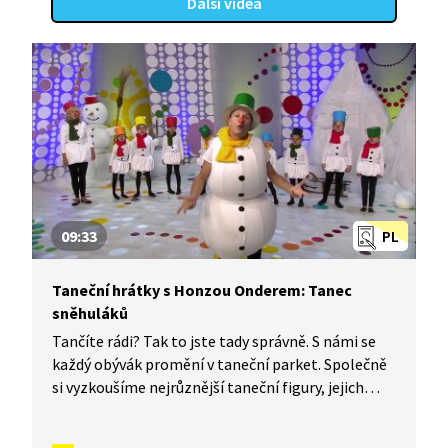
Další videa
09:33
PL
Taneční hrátky s Honzou Onderem: Tanec
sněhuláků
Tančíte rádi? Tak to jste tady správně. S námi se
každý obývák promění v taneční parket. Společně
si vyzkoušíme nejrůznější taneční figury, jejich
kombinace a variace, nějaké nové si vymyslíme
a hlavně si to užijeme! Jsme tu proto, abychom