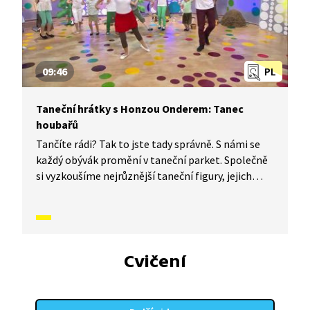
09:46
PL
Taneční hrátky s Honzou Onderem: Tanec
houbařů
Tančíte rádi? Tak to jste tady správně. S námi se
každý obývák promění v taneční parket. Společně
si vyzkoušíme nejrůznější taneční figury, jejich
kombinace a variace. Nějaké nové si vymyslíme
a hlavně si to užijeme! Jsme tu proto, abychom
vás inspirovali a udělali z vás krále či královnu
každého tanečního parketu. Dneska si ukážeme,
jak to vypadá, když se tančí Tanec houbařů.
Cvičení