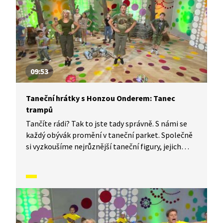
09:53
Taneční hrátky s Honzou Onderem: Tanec
trampů
Tančíte rádi? Tak to jste tady správně. S námi se
každý obývák promění v taneční parket. Společně
si vyzkoušíme nejrůznější taneční figury, jejich
kombinace a variace. Nějaké nové si vymyslíme
a hlavně si to užijeme! Jsme tu proto, abychom
vás inspirovali a udělali z vás krále či královnu
každého tanečního parketu. Dneska si ukážeme,
jak to vypadá, když se tančí Tanec trampů.