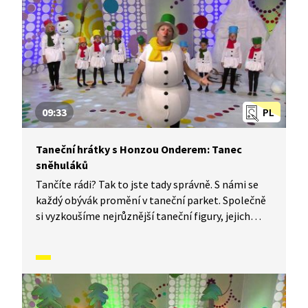
09:33
PL
Taneční hrátky s Honzou Onderem: Tanec
sněhuláků
Tančíte rádi? Tak to jste tady správně. S námi se
každý obývák promění v taneční parket. Společně
si vyzkoušíme nejrůznější taneční figury, jejich
kombinace a variace, nějaké nové si vymyslíme
a hlavně si to užijeme! Jsme tu proto, abychom
vás inspirovali a udělali z vás krále či královnu
každého tanečního parketu. Dneska si ukážeme,
jak to vypadá, když se tančí tanec sněhuláků.