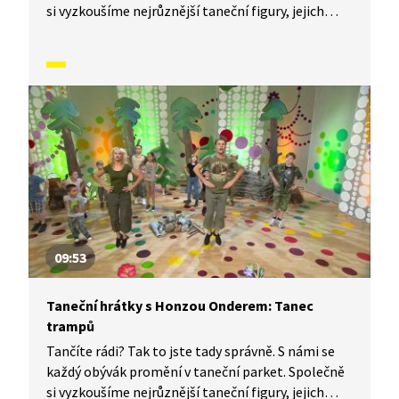
si vyzkoušíme nejrůznější taneční figury, jejich
kombinace a variace, nějaké nové si vymyslíme
a hlavně si to užijeme! Jsme tu proto, abychom
vás inspirovali a udělali z vás krále či královnu
každého tanečního parketu. Dneska si ukážeme,
jak to vypadá, když se tančí tanec sněhuláků.
09:53
Taneční hrátky s Honzou Onderem: Tanec
trampů
Tančíte rádi? Tak to jste tady správně. S námi se
každý obývák promění v taneční parket. Společně
si vyzkoušíme nejrůznější taneční figury, jejich