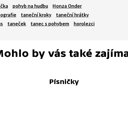
ička
pohyb na hudbu
Honza Onder
ografie
taneční kroky
taneční hrátky
us
taneček
tanec s pohybem
horolezci
ohlo by vás také zajím
Písničky