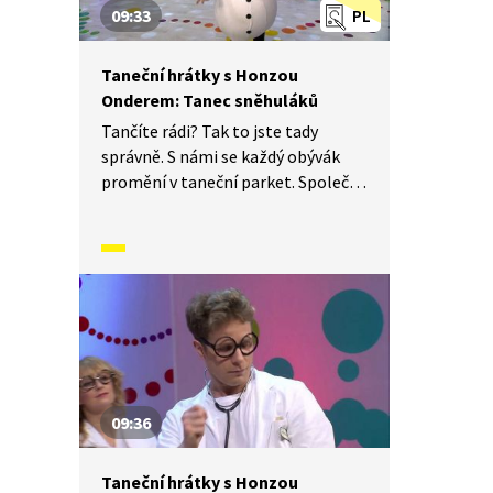
09:33
PL
Taneční hrátky s Honzou
Onderem: Tanec sněhuláků
Tančíte rádi? Tak to jste tady
správně. S námi se každý obývák
promění v taneční parket. Společně
si vyzkoušíme nejrůznější taneční
figury, jejich kombinace a variace,
nějaké nové si vymyslíme a hlavně
si to užijeme! Jsme tu proto,
abychom vás inspirovali a udělali
z vás krále či královnu každého
tanečního parketu. Dneska si
ukážeme, jak to vypadá, když se
tančí tanec sněhuláků.
09:36
Taneční hrátky s Honzou