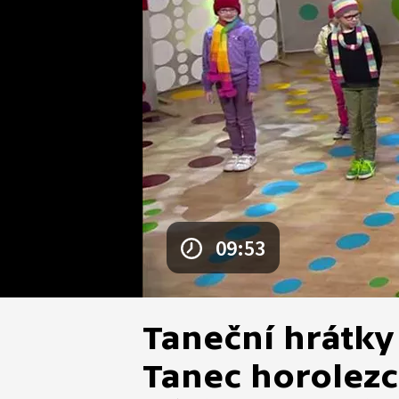
09:53
Taneční hrátk
Tanec horolez