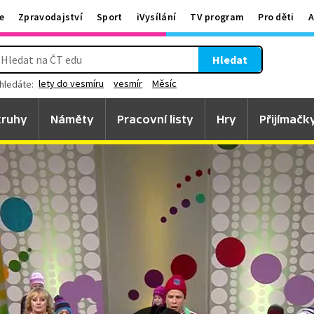
e
Zpravodajství
Sport
iVysílání
TV program
Pro děti
A
Hledat
lety do vesmíru
vesmír
Měsíc
hledáte:
ruhy
Náměty
Pracovní listy
Hry
Přijímačk