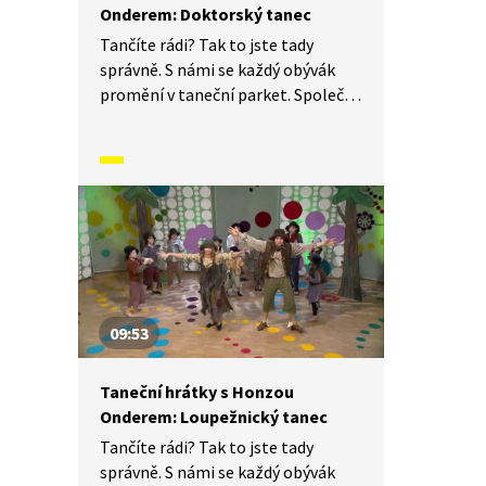
Onderem: Doktorský tanec
Tančíte rádi? Tak to jste tady
správně. S námi se každý obývák
promění v taneční parket. Společně
si vyzkoušíme nejrůznější taneční
figury, jejich kombinace a variace.
Nějaké nové si vymyslíme a hlavně
si to užijeme! Jsme tu proto,
abychom vás inspirovali a udělali
z vás krále či královnu každého
tanečního parketu. Dneska si
ukážeme, jak to vypadá, když se
tančí Doktorský tanec.
09:53
Taneční hrátky s Honzou
Onderem: Loupežnický tanec
Tančíte rádi? Tak to jste tady
správně. S námi se každý obývák