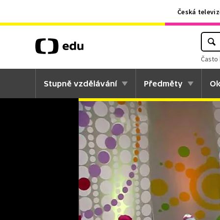
Česká televiz
Často 
Stupně vzdělávání
Předměty
Ok