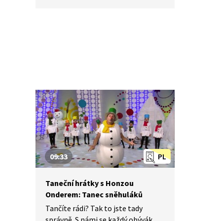
Nějaké nové si vymyslíme a hlavně
si to užijeme! Jsme tu proto,
abychom vás inspirovali a udělali
z vás krále či královnu každého
tanečního parketu. Dneska si
ukážeme, jak to vypadá, když se
tančí Vánoční tanec.
09:33
PL
Taneční hrátky s Honzou
Onderem: Tanec sněhuláků
Tančíte rádi? Tak to jste tady
správně. S námi se každý obývák