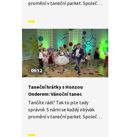
promění v taneční parket. Společně
si vyzkoušíme nejrůznější taneční
figury, jejich kombinace a variace.
Nějaké nové si vymyslíme a hlavně
si to užijeme! Jsme tu proto,
abychom vás inspirovali a udělali
z vás krále či královnu každého
tanečního parketu. Dneska si
ukážeme, jak to vypadá, když se
tančí Loupežnický tanec.
09:52
Taneční hrátky s Honzou
Onderem: Vánoční tanec
Tančíte rádi? Tak to jste tady
správně. S námi se každý obývák
promění v taneční parket. Společně
si vyzkoušíme nejrůznější taneční
figury, jejich kombinace a variace.