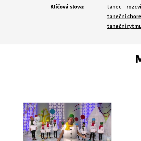
Klíčová slova:
tanec
rozcv
taneční chore
taneční rytm
M