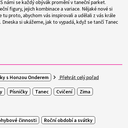
. S námi se každý obývák promění v taneční parket.
ční figury, jejich kombinace a variace. Nějaké nové si
tu proto, abychom vás inspirovali a udělali z vás krále
. Dneska si ukážeme, jak to vypadá, když se tančí Tanec
tky s Honzou Onderem
Přehrát celý pořad
y
Písničky
Tanec
Cvičení
Zima
ohybové činnosti
Roční období a svátky