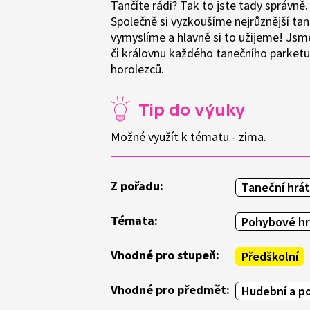
Tančíte rádi? Tak to jste tady správně
Společně si vyzkoušíme nejrůznější tane
vymyslíme a hlavně si to užijeme! Jsme 
či královnu každého tanečního parketu
horolezců.
Tip do výuky
Možné využít k tématu - zima.
Z pořadu:
Taneční hrá
Témata:
Pohybové hr
Vhodné pro stupeň:
Předškolní
Vhodné pro předmět:
Hudební a p