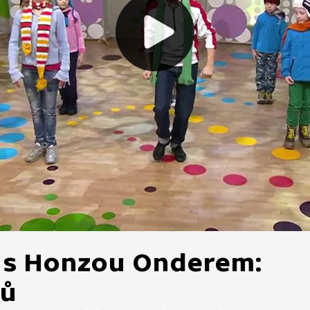
y s Honzou Onderem:
ců