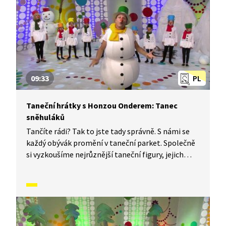
09:33
PL
Taneční hrátky s Honzou Onderem: Tanec
sněhuláků
Tančíte rádi? Tak to jste tady správně. S námi se
každý obývák promění v taneční parket. Společně
si vyzkoušíme nejrůznější taneční figury, jejich
kombinace a variace, nějaké nové si vymyslíme
a hlavně si to užijeme! Jsme tu proto, abychom
vás inspirovali a udělali z vás krále či královnu
každého tanečního parketu. Dneska si ukážeme,
jak to vypadá, když se tančí tanec sněhuláků.