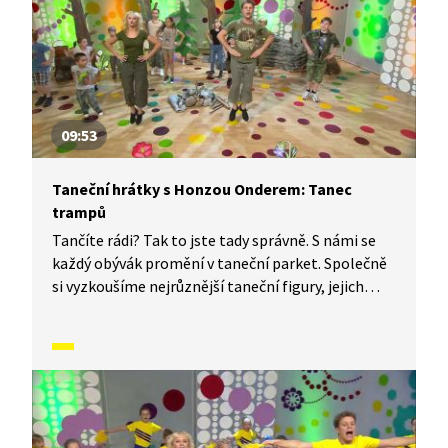
09:53
Taneční hrátky s Honzou Onderem: Tanec
trampů
Tančíte rádi? Tak to jste tady správně. S námi se
každý obývák promění v taneční parket. Společně
si vyzkoušíme nejrůznější taneční figury, jejich
kombinace a variace. Nějaké nové si vymyslíme
a hlavně si to užijeme! Jsme tu proto, abychom
vás inspirovali a udělali z vás krále či královnu
každého tanečního parketu. Dneska si ukážeme,
jak to vypadá, když se tančí Tanec trampů.