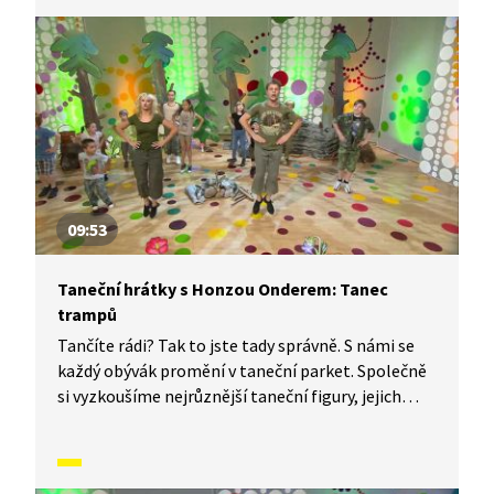
vás inspirovali a udělali z vás krále či královnu
každého tanečního parketu. Dneska si ukážeme,
jak to vypadá, když se tančí tanec sněhuláků.
09:53
Taneční hrátky s Honzou Onderem: Tanec
trampů
Tančíte rádi? Tak to jste tady správně. S námi se
každý obývák promění v taneční parket. Společně
si vyzkoušíme nejrůznější taneční figury, jejich
kombinace a variace. Nějaké nové si vymyslíme
a hlavně si to užijeme! Jsme tu proto, abychom
vás inspirovali a udělali z vás krále či královnu