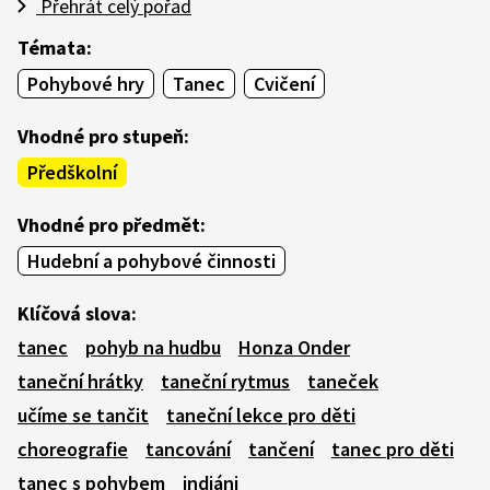
Přehrát celý pořad
Témata:
Pohybové hry
Tanec
Cvičení
Vhodné pro stupeň:
Předškolní
Vhodné pro předmět:
Hudební a pohybové činnosti
Klíčová slova:
tanec
pohyb na hudbu
Honza Onder
taneční hrátky
taneční rytmus
taneček
učíme se tančit
taneční lekce pro děti
choreografie
tancování
tančení
tanec pro děti
tanec s pohybem
indiáni