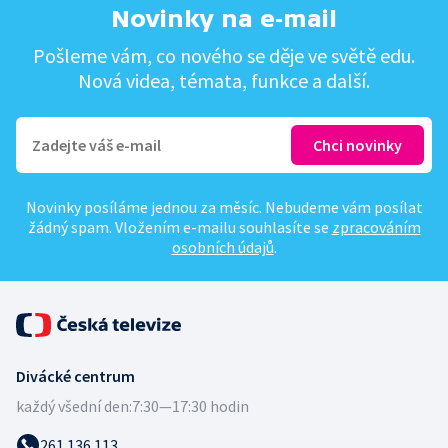
Novinky na e-mail
Pošleme vám, co nového se děje ve světě edu.
Nová videa, témata, funkce a další.
Novinky posíláme jednou za měsíc. Nebudeme vám posílat
žádný spam. Vložením e-mailu souhlasíte se
zpracováním
osobních údajů
.