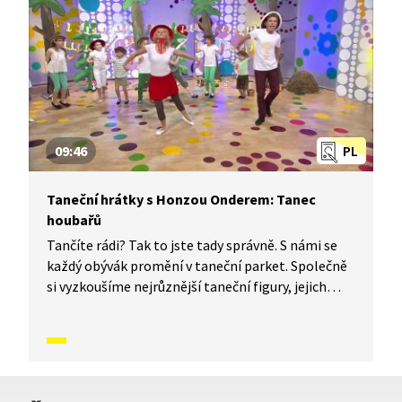
jak to vypadá, když se tančí Tanec roztleskávaček.
09:46
PL
Taneční hrátky s Honzou Onderem: Tanec
houbařů
Tančíte rádi? Tak to jste tady správně. S námi se
každý obývák promění v taneční parket. Společně
si vyzkoušíme nejrůznější taneční figury, jejich
kombinace a variace. Nějaké nové si vymyslíme
a hlavně si to užijeme! Jsme tu proto, abychom
vás inspirovali a udělali z vás krále či královnu
každého tanečního parketu. Dneska si ukážeme,
jak to vypadá, když se tančí Tanec houbařů.