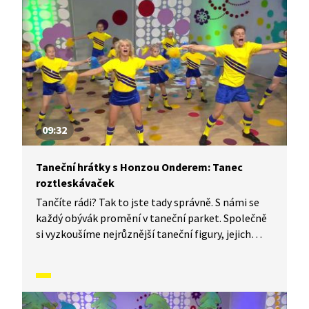
každého tanečního parketu. Dneska si ukážeme,
jak to vypadá, když se tančí Tanec trampů.
09:32
Taneční hrátky s Honzou Onderem: Tanec
roztleskávaček
Tančíte rádi? Tak to jste tady správně. S námi se
každý obývák promění v taneční parket. Společně
si vyzkoušíme nejrůznější taneční figury, jejich
kombinace a variace. Nějaké nové si vymyslíme
a hlavně si to užijeme! Jsme tu proto, abychom
vás inspirovali a udělali z vás krále či královnu
každého tanečního parketu. Dneska si ukážeme,