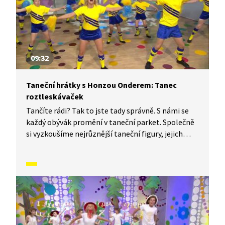
09:32
Taneční hrátky s Honzou Onderem: Tanec
roztleskávaček
Tančíte rádi? Tak to jste tady správně. S námi se
každý obývák promění v taneční parket. Společně
si vyzkoušíme nejrůznější taneční figury, jejich
kombinace a variace. Nějaké nové si vymyslíme
a hlavně si to užijeme! Jsme tu proto, abychom
vás inspirovali a udělali z vás krále či královnu
každého tanečního parketu. Dneska si ukážeme,
jak to vypadá, když se tančí Tanec roztleskávaček.