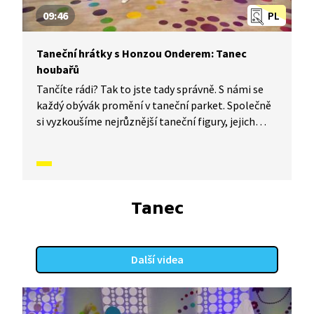
09:46
PL
Taneční hrátky s Honzou Onderem: Tanec
houbařů
Tančíte rádi? Tak to jste tady správně. S námi se
každý obývák promění v taneční parket. Společně
si vyzkoušíme nejrůznější taneční figury, jejich
kombinace a variace. Nějaké nové si vymyslíme
a hlavně si to užijeme! Jsme tu proto, abychom
vás inspirovali a udělali z vás krále či královnu
každého tanečního parketu. Dneska si ukážeme,
jak to vypadá, když se tančí Tanec houbařů.
Tanec
Další videa