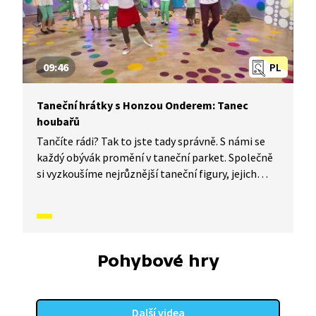
09:46
PL
Taneční hrátky s Honzou Onderem: Tanec
houbařů
Tančíte rádi? Tak to jste tady správně. S námi se
každý obývák promění v taneční parket. Společně
si vyzkoušíme nejrůznější taneční figury, jejich
kombinace a variace. Nějaké nové si vymyslíme
a hlavně si to užijeme! Jsme tu proto, abychom
vás inspirovali a udělali z vás krále či královnu
každého tanečního parketu. Dneska si ukážeme,
jak to vypadá, když se tančí Tanec houbařů.
Pohybové hry
Další videa