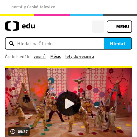
portály České televize
MENU
Hledat
vesmír
Měsíc
lety do vesmíru
Často hledáte:
09:37