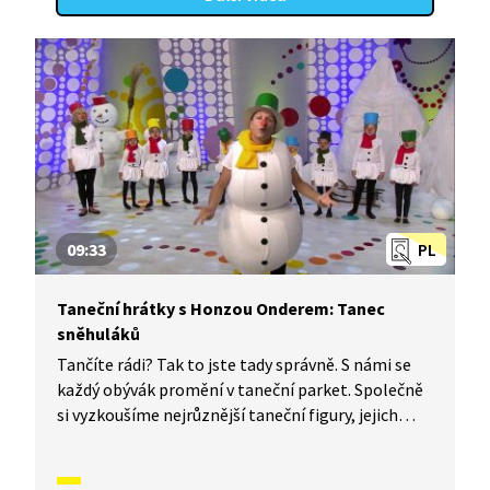
09:33
PL
Taneční hrátky s Honzou Onderem: Tanec
sněhuláků
Tančíte rádi? Tak to jste tady správně. S námi se
každý obývák promění v taneční parket. Společně
si vyzkoušíme nejrůznější taneční figury, jejich
kombinace a variace, nějaké nové si vymyslíme
a hlavně si to užijeme! Jsme tu proto, abychom