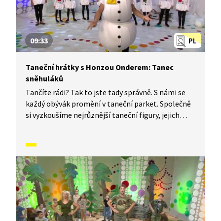
09:33
PL
Taneční hrátky s Honzou Onderem: Tanec
sněhuláků
Tančíte rádi? Tak to jste tady správně. S námi se
každý obývák promění v taneční parket. Společně
si vyzkoušíme nejrůznější taneční figury, jejich
kombinace a variace, nějaké nové si vymyslíme
a hlavně si to užijeme! Jsme tu proto, abychom
vás inspirovali a udělali z vás krále či královnu
každého tanečního parketu. Dneska si ukážeme,
jak to vypadá, když se tančí tanec sněhuláků.