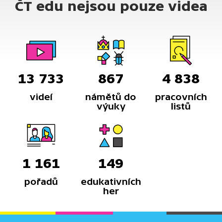
ČT edu nejsou pouze videa
13 733
867
4 838
videí
námětů do
pracovních
výuky
listů
1 161
149
pořadů
edukativních
her