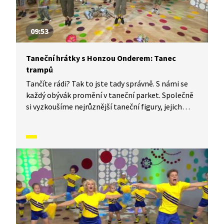
09:53
Taneční hrátky s Honzou Onderem: Tanec
trampů
Tančíte rádi? Tak to jste tady správně. S námi se
každý obývák promění v taneční parket. Společně
si vyzkoušíme nejrůznější taneční figury, jejich
kombinace a variace. Nějaké nové si vymyslíme
a hlavně si to užijeme! Jsme tu proto, abychom
vás inspirovali a udělali z vás krále či královnu
každého tanečního parketu. Dneska si ukážeme,
jak to vypadá, když se tančí Tanec trampů.