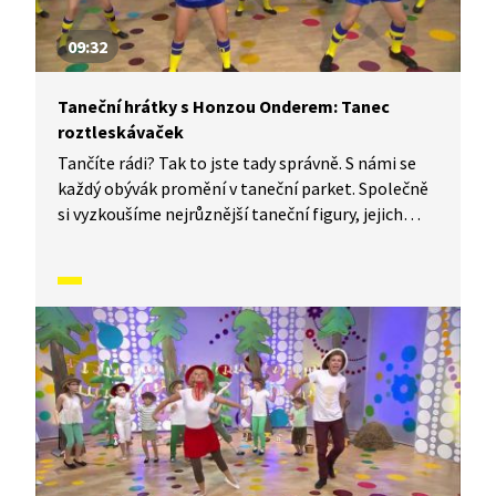
09:32
Taneční hrátky s Honzou Onderem: Tanec
roztleskávaček
Tančíte rádi? Tak to jste tady správně. S námi se
každý obývák promění v taneční parket. Společně
si vyzkoušíme nejrůznější taneční figury, jejich
kombinace a variace. Nějaké nové si vymyslíme
a hlavně si to užijeme! Jsme tu proto, abychom
vás inspirovali a udělali z vás krále či královnu
každého tanečního parketu. Dneska si ukážeme,
jak to vypadá, když se tančí Tanec roztleskávaček.