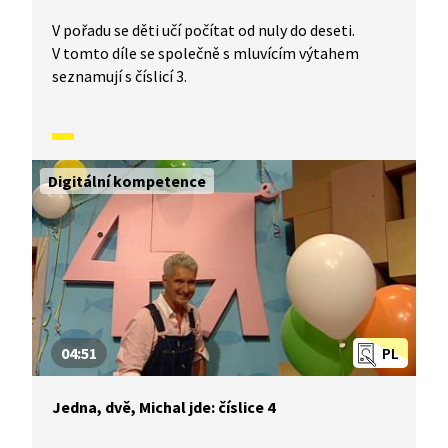
V pořadu se děti učí počítat od nuly do deseti.
V tomto díle se společně s mluvícím výtahem
seznamují s číslicí 3.
Digitální kompetence
04:51
PL
Jedna, dvě, Michal jde: číslice 4