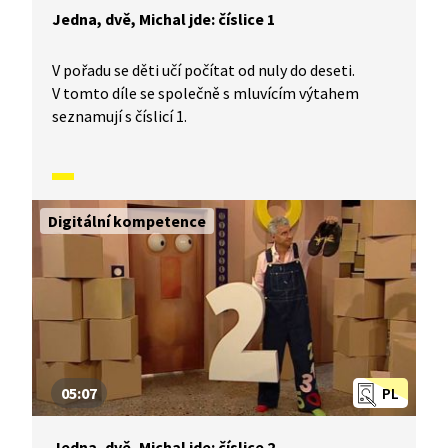
Jedna, dvě, Michal jde: číslice 1
V pořadu se děti učí počítat od nuly do deseti.
V tomto díle se společně s mluvícím výtahem
seznamují s číslicí 1.
Digitální kompetence
05:07
PL
Jedna, dvě, Michal jde: číslice 2