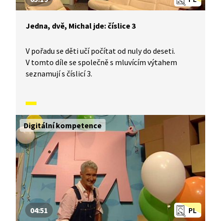
Jedna, dvě, Michal jde: číslice 3
V pořadu se děti učí počítat od nuly do deseti.
V tomto díle se společně s mluvícím výtahem
seznamují s číslicí 3.
Digitální kompetence
04:51
PL