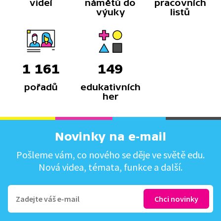
videí
námětů do
pracovních
výuky
listů
1 161
149
pořadů
edukativních
her
Novinky na e-mail
Pošleme vám, co nového se děje ve světě edu.
Nová videa, témata, funkce a další.