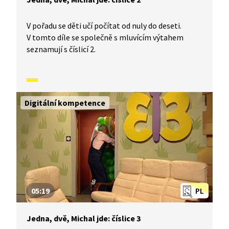
V pořadu se děti učí počítat od nuly do deseti.
V tomto díle se společně s mluvícím výtahem
seznamují s číslicí 2.
Digitální kompetence
05:19
PL
Jedna, dvě, Michal jde: číslice 3