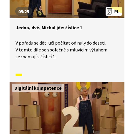
05:25
PL
Jedna, dvě, Michal jde: číslice 1
V pořadu se děti učí počítat od nuly do deseti.
V tomto díle se společně s mluvícím výtahem
seznamují s číslicí 1.
Digitální kompetence