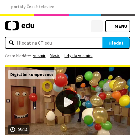
portály České televize
MENU
Hledat
vesmír
Měsíc
lety do vesmíru
Často hledáte:
Digitální kompetence
05:14