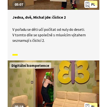
05:07
PL
Jedna, dvě, Michal jde: číslice 2
V pořadu se děti učí počítat od nuly do deseti.
V tomto díle se společně s mluvícím výtahem
seznamují s číslicí 2.
Digitální kompetence
05:19
PL