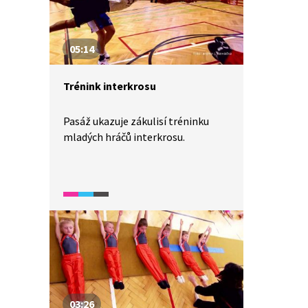
05:14
Trénink interkrosu
Pasáž ukazuje zákulisí tréninku
mladých hráčů interkrosu.
03:26