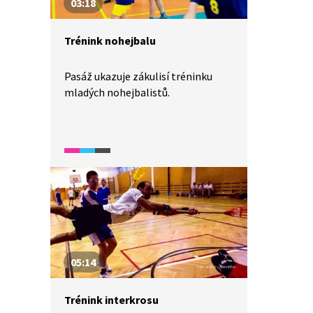
03:18
Trénink nohejbalu
Pasáž ukazuje zákulisí tréninku
mladých nohejbalistů.
05:14
Trénink interkrosu