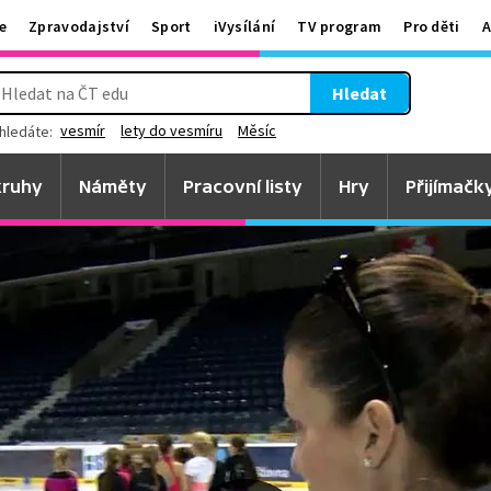
e
Zpravodajství
Sport
iVysílání
TV program
Pro děti
A
Hledat
vesmír
lety do vesmíru
Měsíc
hledáte:
ruhy
Náměty
Pracovní listy
Hry
Přijímačk