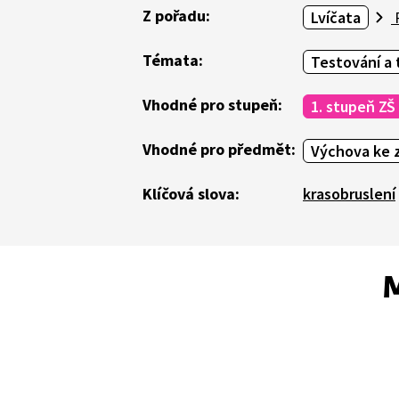
Z pořadu:
Lvíčata
P
Témata:
Testování a 
Vhodné pro stupeň:
1. stupeň ZŠ
Vhodné pro předmět:
Výchova ke z
Klíčová slova:
krasobruslení
M