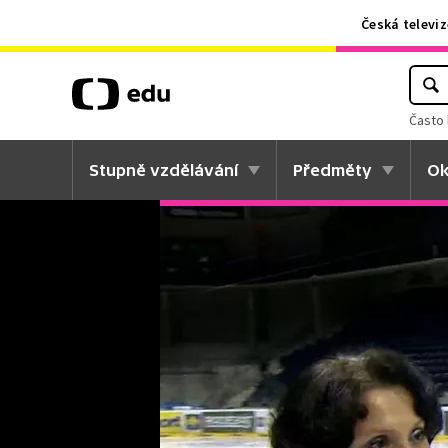
Česká televiz
Často 
Stupně vzdělávání
Předměty
Ok