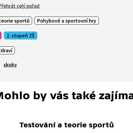
řehrát celý pořad
teorie sportů
Pohybové a sportovní hry
2. stupeň ZŠ
draví
skoky
ohlo by vás také zajím
Testování a teorie sportů