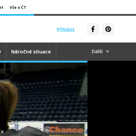
rt
Vše o ČT
Přihlásit
y
Náročné situace
Další