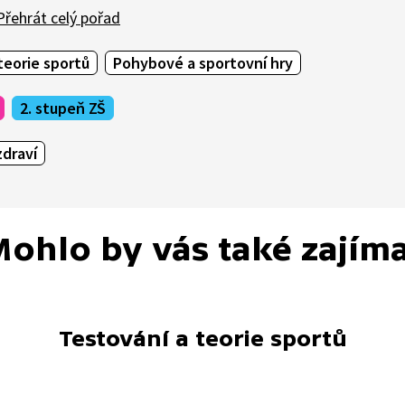
řehrát celý pořad
teorie sportů
Pohybové a sportovní hry
2. stupeň ZŠ
draví
ohlo by vás také zajím
Testování a teorie sportů