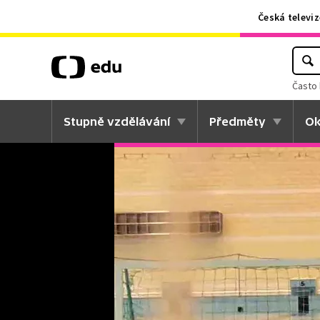
Česká televiz
Často 
Stupně vzdělávání
Předměty
Ok