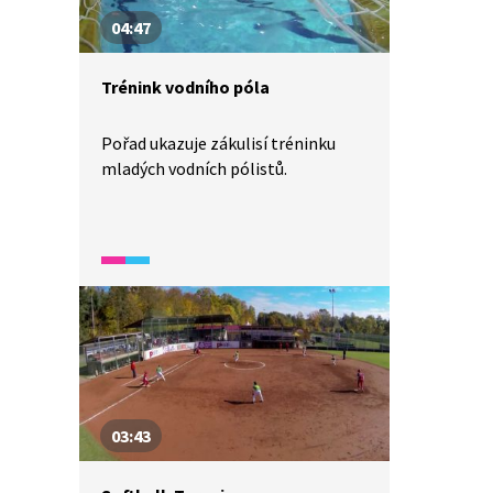
04:47
Trénink vodního póla
Pořad ukazuje zákulisí tréninku
mladých vodních pólistů.
03:43