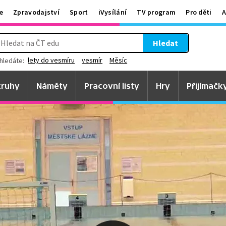
e
Zpravodajství
Sport
iVysílání
TV program
Pro děti
A
Hledat
lety do vesmíru
vesmír
Měsíc
hledáte:
ruhy
Náměty
Pracovní listy
Hry
Přijímačk