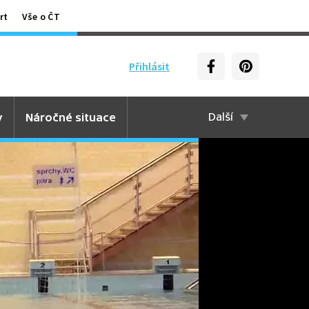
rt
Vše o ČT
Přihlásit
y
Náročné situace
Další