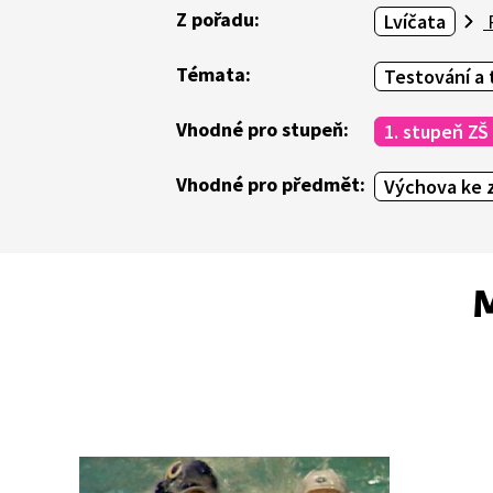
Z pořadu:
Lvíčata
P
Témata:
Testování a 
Vhodné pro stupeň:
1. stupeň ZŠ
Vhodné pro předmět:
Výchova ke z
M