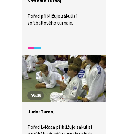
Softball: Turnaj
Pořad přibližuje zákulisí
softballového turnaje.
03:48
Judo: Turnaj
Pořad Lvíčata přibližuje zákulisí
a průběh závodů (turnaje) v judu.