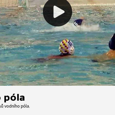
 póla
asů vodního póla.