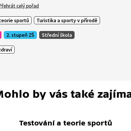
řehrát celý pořad
teorie sportů
Turistika a sporty v přírodě
2. stupeň ZŠ
Střední škola
draví
ohlo by vás také zajím
Testování a teorie sportů