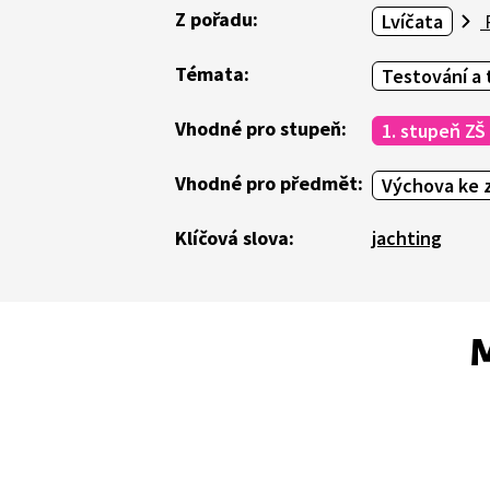
Z pořadu:
Lvíčata
P
Témata:
Testování a 
Vhodné pro stupeň:
1. stupeň ZŠ
Vhodné pro předmět:
Výchova ke z
Klíčová slova:
jachting
M