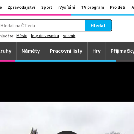
e
Zpravodajství
Sport
iVysílání
TV program
Pro děti
A
Hledat
Měsíc
lety do vesmíru
vesmír
hledáte:
ruhy
Náměty
Pracovní listy
Hry
Přijímačk