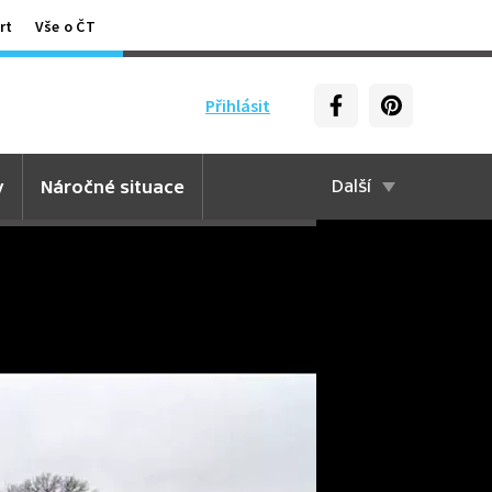
rt
Vše o ČT
Přihlásit
y
Náročné situace
Další