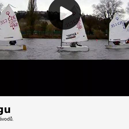
gu
závodů.