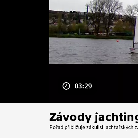
03:29
Závody jachtin
Pořad přibližuje zákulisí jachtařských 